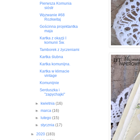
Pierwsza Komunia
sióstr
Wyzwanie #68
Rozkwitaj
Gościnna projektantka
maja
Kartka z okazji I
komunii Św.
Tamborek z życzeniami
Kartka ślubna
Kartka komunijna.
Kartka w klimacie
vintage
Komunijnie
Serduszka i
"zapychajki"
►
kwietnia
(16)
►
marca
(16)
►
lutego
(15)
►
stycznia
(17)
►
2020
(183)