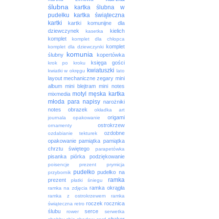
ślubna
kartka ślubna w
pudełku
kartka świąteczna
kartki
kartki komunijne dla
dziewczynek
kielich
kasetka
komplet
komplet dla chłopca
komplet
komplet dla dziewczynki
komunia
ślubny
kopertówka
księga gości
krok po kroku
kwiatuszki
kwiatki w okręgu
lato
layout
mechaniczne zegary
mini
album
mini blejtram
mini notes
motyl
męska kartka
mixmedia
młoda para
napisy
narożniki
notes
obrazek
okładka art
origami
journala
opakowanie
ostrokrzew
ornamenty
ozdobne
ozdabianie tekturek
opakowanie
pamiątka
pamiątka
chrztu świętego
parapetówka
pisanka
piórka
podziękowanie
poisencje
prezent
prymicja
pudełko
pudełko na
przybornik
ramka
prezent
płatki śniegu
ramka okrągła
ramka na zdjęcia
ramka z ostrokrzewem
ramka
roczek
rocznica
świąteczna
retro
ślubu
serce
rower
serwetka