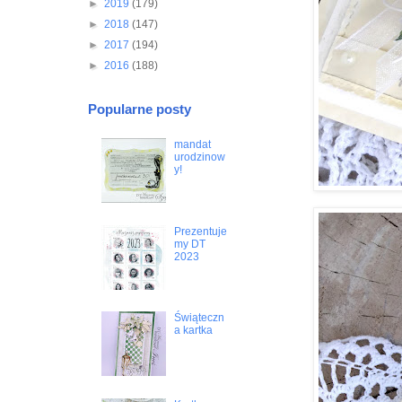
►
2019
(179)
►
2018
(147)
►
2017
(194)
►
2016
(188)
Popularne posty
mandat
urodzinow
y!
Prezentuje
my DT
2023
Świąteczn
a kartka