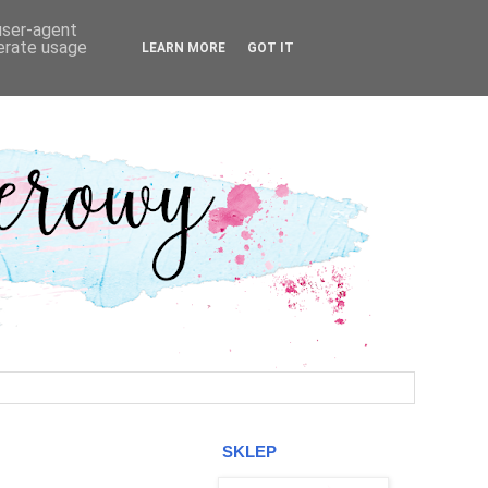
 user-agent
nerate usage
LEARN MORE
GOT IT
SKLEP