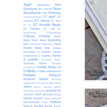
AgaP
Ania
Agnieszka
Boże
Karasiowa
Art Journal
Narodzenie
Chimera
C&S
DT AgaP
DT
CleanAndSimple
DT Hania
Chimera
DT Ines
DT Koraliki Beaty
DT Iza
DT PaNaKo
DT call
DT
prezentacja
DTAgnieszka
DTBeata
DTEdyta
Dzień
Exploding
Babci
Dzień Matki
box
Hania
Gratulacje
Halloween
Ines
Iza
Hostie
Kartka
komunijna w pudełku
Kartka
Kartka
urodzinowa w pudełku
w pudełku
Kochanej Babci
Kochanej Mamie
Komplet
Koraliki Beaty
LO
urodzinowy
OriBella
Ozdoba wielkanocna
PaNaKo
Pierwsza
Komunia Święta
Serwetki
świąteczne
Uroczyście
Złote Gody
album
album ciążowy
album
ażurowe tło
komunijny
art book
ażurowy kielich
ażurowy krzyż
baloniki
baranek
baza
bałwanki
blejtram
bierzmowanie
bingo
bluszcz
bombka
border
brokat