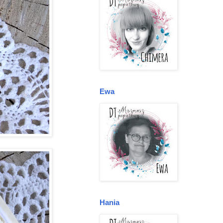
Ewa
Hania