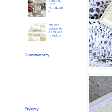
Kartka na
Boże
Narodzeni
e
Zimowo
świąteczn
a kolekcja
i candy :)
Obserwatorzy
Etykiety