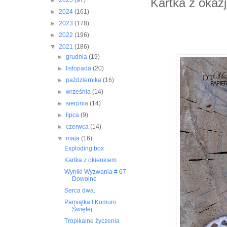
Kartka z okazj
►
2025
(97)
►
2024
(161)
►
2023
(178)
►
2022
(196)
▼
2021
(186)
►
grudnia
(19)
►
listopada
(20)
►
października
(16)
►
września
(14)
►
sierpnia
(14)
►
lipca
(9)
►
czerwca
(14)
▼
maja
(16)
Exploding box
Kartka z okienkiem
Wyniki Wyzwania # 67
Dowolne
Serca dwa.
Pamiątka I Komuni
Świętej
Tropikalne życzenia