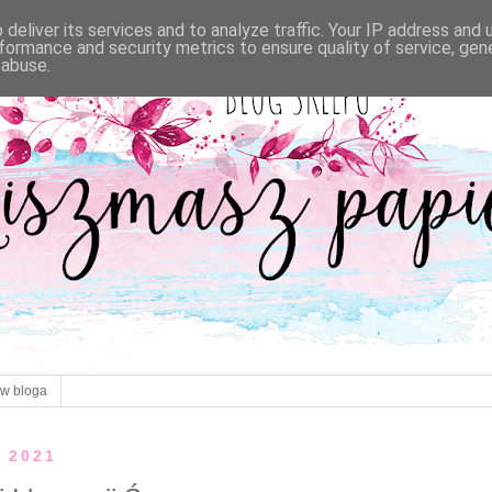
deliver its services and to analyze traffic. Your IP address and
formance and security metrics to ensure quality of service, ge
 abuse.
ów bloga
a 2021