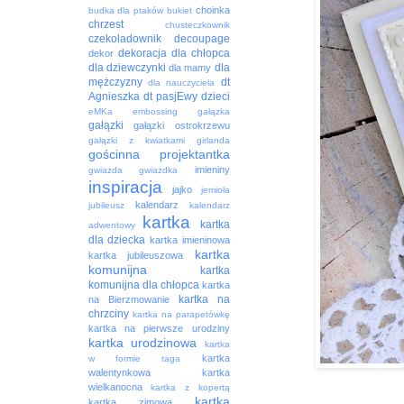
choinka
budka dla ptaków
bukiet
chrzest
chusteczkownik
czekoladownik
decoupage
dekoracja
dla chłopca
dekor
dla dziewczynki
dla
dla mamy
mężczyzny
dt
dla nauczyciela
Agnieszka
dt pasjEwy
dzieci
eMKa
embossing
gałązka
gałązki
gałązki ostrokrzewu
gałązki z kwiatkami
girlanda
gościnna projektantka
imieniny
gwiazda
gwiazdka
inspiracja
jajko
jemioła
kalendarz
jubileusz
kalendarz
kartka
kartka
adwentowy
dla dziecka
kartka imieninowa
kartka
kartka jubileuszowa
komunijna
kartka
komunijna dla chłopca
kartka
kartka na
na Bierzmowanie
chrzciny
kartka na parapetówkę
kartka na pierwsze urodziny
kartka urodzinowa
kartka
kartka
w formie taga
walentynkowa
kartka
wielkanocna
kartka z kopertą
kartka
kartka zimowa