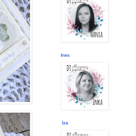
Ines
Iza