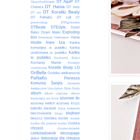
DT AgaP
DT
CleanAndSimple
DT Hania
Chimera
DT Ines
DT Koraliki Beaty
DT Iza
DT PaNaKo
DT call
DT
prezentacja
DTAgnieszka
DTBeata
DTEdyta
Dzień
Exploding
Babci
Dzień Matki
box
Hania
Gratulacje
Halloween
Ines
Iza
Hostie
Kartka
komunijna w pudełku
Kartka
Kartka
urodzinowa w pudełku
w pudełku
Kochanej Babci
Kochanej Mamie
Komplet
Koraliki Beaty
LO
urodzinowy
OriBella
Ozdoba wielkanocna
PaNaKo
Pierwsza
Komunia Święta
Serwetki
świąteczne
Uroczyście
Złote Gody
album
album ciążowy
album
ażurowe tło
komunijny
art book
ażurowy kielich
ażurowy krzyż
baloniki
baranek
baza
bałwanki
blejtram
bierzmowanie
bingo
bluszcz
bombka
border
brokat
choinka
budka dla ptaków
bukiet
chrzest
chusteczkownik
czekoladownik
decoupage
dekoracja
dla chłopca
dekor