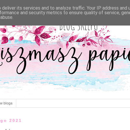
deliver its services and to analyze traffic. Your IP address and
formance and security metrics to ensure quality of service, ge
 abuse.
ów bloga
ego 2021