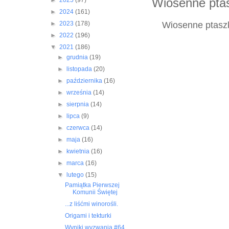
Wiosenne ptas
►
2025
(97)
►
2024
(161)
Wiosenne ptaszki
►
2023
(178)
►
2022
(196)
▼
2021
(186)
►
grudnia
(19)
►
listopada
(20)
►
października
(16)
►
września
(14)
►
sierpnia
(14)
►
lipca
(9)
►
czerwca
(14)
►
maja
(16)
►
kwietnia
(16)
►
marca
(16)
▼
lutego
(15)
Pamiątka Pierwszej
Komunii Świętej
...z liśćmi winorośli.
Origami i tekturki
Wyniki wyzwania #64