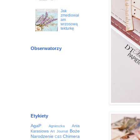
Jak
zmediował
am
wrzosową
tekturkę
Obserwatorzy
Etykiety
AgaP
Ania
Agnieszka
Boże
Karasiowa
Art Journal
Narodzenie
Chimera
C&S