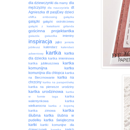
dla dziewczynki
dla
dla mamy
mężczyzny
dt
dla nauczyciela
Agnieszka
dt pasjEwy
dzieci
eMKa
embossing
gałązka
gałązki
gałązki ostrokrzewu
gałązki z kwiatkami
girlanda
gościnna projektantka
imieniny
gwiazda
gwiazdka
inspiracja
jajko
jemioła
kalendarz
jubileusz
kalendarz
kartka
kartka
adwentowy
dla dziecka
kartka imieninowa
kartka
kartka jubileuszowa
komunijna
kartka
komunijna dla chłopca
kartka
kartka na
na Bierzmowanie
chrzciny
kartka na parapetówkę
kartka na pierwsze urodziny
kartka urodzinowa
kartka
kartka
w formie taga
walentynkowa
kartka
wielkanocna
kartka z kopertą
kartka
kartka zimowa
ślubna
kartka ślubna w
pudełku
kartka świąteczna
kartki
kartki komunijne dla
dziewczynek
kielich
kasetka