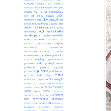
komplet
komplet dla chłopca
komplet
komplet dla dziewczynki
komunia
ślubny
kopertówka
księga gości
krok po kroku
kwiatuszki
kwiatki w okręgu
lato
layout
mechaniczne zegary
mini
album
mini blejtram
mini notes
motyl
męska kartka
mixmedia
młoda para
napisy
narożniki
notes
obrazek
okładka art
origami
journala
opakowanie
ostrokrzew
ornamenty
ozdobne
ozdabianie tekturek
opakowanie
pamiątka
pamiątka
chrztu świętego
parapetówka
pisanka
piórka
podziękowanie
poisencje
prezent
prymicja
pudełko
pudełko na
przybornik
ramka
prezent
płatki śniegu
ramka okrągła
ramka na zdjęcia
ramka z ostrokrzewem
ramka
roczek
rocznica
świąteczna
retro
ślubu
serce
rower
serwetka
shaker
shabby chic
shadow card
box
skrzyneczki
szkatułka
tag
szkolny przybornik
tekturki o
tematyce dziecięcej
tekturki
świąteczne
torebka papierowa