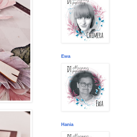
Ewa
Hania