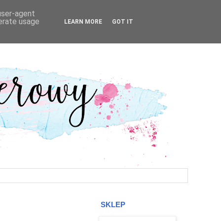
 user-agent
nerate usage
LEARN MORE
GOT IT
SKLEP