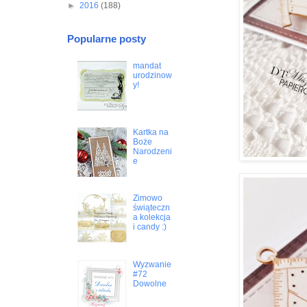
►
2016
(188)
Popularne posty
mandat
urodzinow
y!
Kartka na
Boże
Narodzeni
e
Zimowo
świąteczn
a kolekcja
i candy :)
Wyzwanie
#72
Dowolne