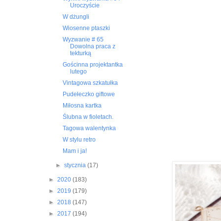
Uroczyście
W dżungli
Wiosenne ptaszki
Wyzwanie # 65
Dowolna praca z
tekturką
Gościnna projektantka
lutego
Vintagowa szkatułka
Pudełeczko giftowe
Miłosna kartka
Ślubna w fioletach.
Tagowa walentynka
W stylu retro
Mam i ja!
►
stycznia
(17)
►
2020
(183)
►
2019
(179)
►
2018
(147)
►
2017
(194)