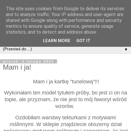
This site uses cookies from Google to deliver its services
and to analyze traffic. Your IP address and user-agent are
shared with Google along with performance and security
metrics to ensure quality of service, generate usage
statistics, and to detect and address abuse.
LEARN MORE
GOT IT
▼
wtorek, 2 lutego 2021
Mam i ja!
Mam i ja kartkę "tunelową"!!!
Wykonałam ten model tytułem próby, bo jest ci on na
topie, ale przyznam, że nie jest to mój faworyt wśród
wzorów.
Ozdobiłam warstwy tekturkami z motywami
roślinnymi. W sklepie znajdziecie obszerny dział