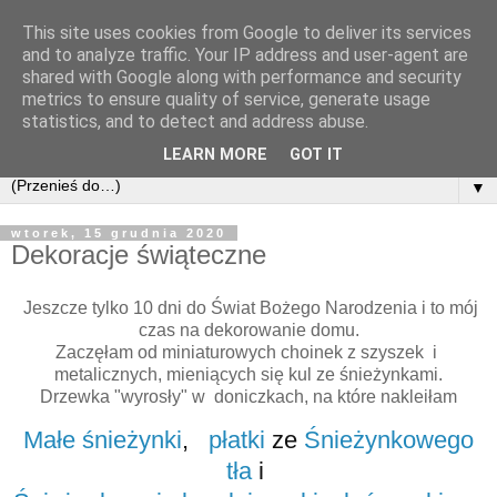
This site uses cookies from Google to deliver its services
and to analyze traffic. Your IP address and user-agent are
shared with Google along with performance and security
metrics to ensure quality of service, generate usage
statistics, and to detect and address abuse.
LEARN MORE
GOT IT
▼
wtorek, 15 grudnia 2020
Dekoracje świąteczne
Jeszcze tylko 10 dni do Świat Bożego Narodzenia i to mój
czas na dekorowanie domu.
Zaczęłam od miniaturowych choinek z szyszek i
metalicznych, mieniących się kul ze śnieżynkami.
Drzewka "wyrosły" w doniczkach, na które nakleiłam
Małe śnieżynki
,
płatki
ze
Śnieżynkowego
tła
i