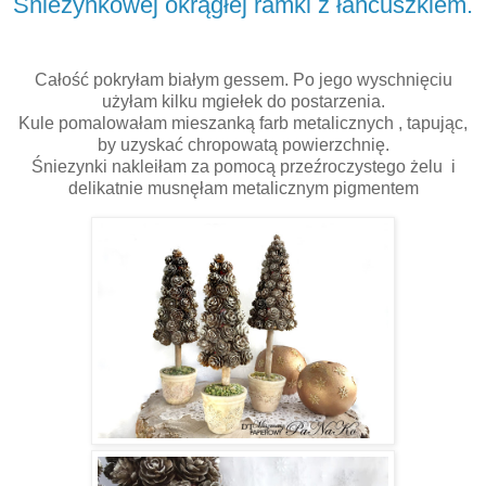
Śnieżynkowej okrągłej ramki z łańcuszkiem.
Całość pokryłam białym gessem. Po jego wyschnięciu
użyłam kilku mgiełek do postarzenia.
Kule pomalowałam mieszanką farb metalicznych , tapując,
by uzyskać chropowatą powierzchnię.
Śniezynki nakleiłam za pomocą przeźroczystego żelu i
delikatnie musnęłam metalicznym pigmentem