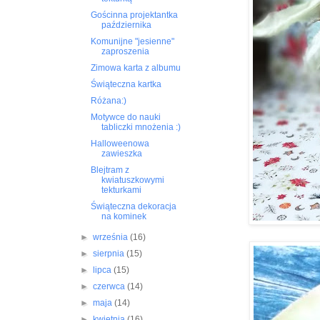
Gościnna projektantka
października
Komunijne "jesienne"
zaproszenia
Zimowa karta z albumu
Świąteczna kartka
Różana:)
Motywce do nauki
tabliczki mnożenia :)
Halloweenowa
zawieszka
Blejtram z
kwiatuszkowymi
tekturkami
Świąteczna dekoracja
na kominek
►
września
(16)
►
sierpnia
(15)
►
lipca
(15)
►
czerwca
(14)
►
maja
(14)
►
kwietnia
(16)