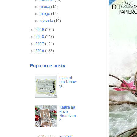
►
marca
(15)
►
lutego
(14)
►
stycznia
(16)
►
2019
(179)
►
2018
(147)
►
2017
(194)
►
2016
(188)
Popularne posty
mandat
urodzinow
y!
Kartka na
Boże
Narodzeni
e
Zimowo