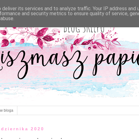
deliver its services and to analyze traffic. Your IP address and
formance and security metrics to ensure quality of service, ge
 abuse.
ów bloga
ździernika 2020