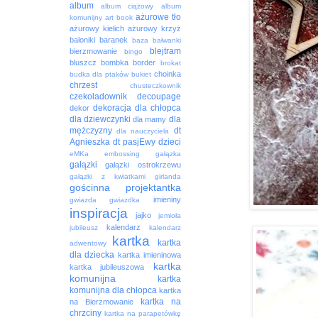
album
album ciążowy
album
ażurowe tło
komunijny
art book
ażurowy kielich
ażurowy krzyż
baloniki
baranek
baza
bałwanki
blejtram
bierzmowanie
bingo
bluszcz
bombka
border
brokat
choinka
budka dla ptaków
bukiet
chrzest
chusteczkownik
czekoladownik
decoupage
dekoracja
dla chłopca
dekor
dla dziewczynki
dla
dla mamy
mężczyzny
dt
dla nauczyciela
Agnieszka
dt pasjEwy
dzieci
eMKa
embossing
gałązka
gałązki
gałązki ostrokrzewu
gałązki z kwiatkami
girlanda
gościnna projektantka
imieniny
gwiazda
gwiazdka
inspiracja
jajko
jemioła
kalendarz
jubileusz
kalendarz
kartka
kartka
adwentowy
dla dziecka
kartka imieninowa
kartka
kartka jubileuszowa
komunijna
kartka
komunijna dla chłopca
kartka
kartka na
na Bierzmowanie
chrzciny
kartka na parapetówkę