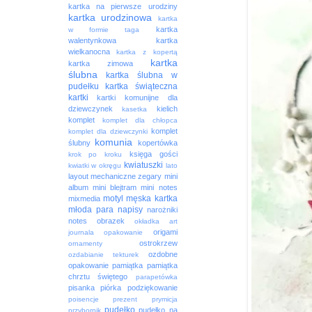
kartka na pierwsze urodziny
kartka urodzinowa
kartka
kartka
w formie taga
walentynkowa
kartka
wielkanocna
kartka z kopertą
kartka
kartka zimowa
ślubna
kartka ślubna w
pudełku
kartka świąteczna
kartki
kartki komunijne dla
dziewczynek
kielich
kasetka
komplet
komplet dla chłopca
komplet
komplet dla dziewczynki
komunia
ślubny
kopertówka
księga gości
krok po kroku
kwiatuszki
kwiatki w okręgu
lato
layout
mechaniczne zegary
mini
album
mini blejtram
mini notes
motyl
męska kartka
mixmedia
młoda para
napisy
narożniki
notes
obrazek
okładka art
origami
journala
opakowanie
ostrokrzew
ornamenty
ozdobne
ozdabianie tekturek
opakowanie
pamiątka
pamiątka
chrztu świętego
parapetówka
pisanka
piórka
podziękowanie
poisencje
prezent
prymicja
pudełko
pudełko na
przybornik