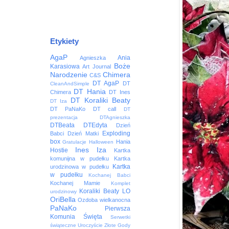
Etykiety
AgaP
Ania
Agnieszka
Boże
Karasiowa
Art Journal
Narodzenie
Chimera
C&S
DT AgaP
DT
CleanAndSimple
DT Hania
Chimera
DT Ines
DT Koraliki Beaty
DT Iza
DT PaNaKo
DT call
DT
prezentacja
DTAgnieszka
DTBeata
DTEdyta
Dzień
Exploding
Babci
Dzień Matki
box
Hania
Gratulacje
Halloween
Ines
Iza
Hostie
Kartka
komunijna w pudełku
Kartka
Kartka
urodzinowa w pudełku
w pudełku
Kochanej Babci
Kochanej Mamie
Komplet
Koraliki Beaty
LO
urodzinowy
OriBella
Ozdoba wielkanocna
PaNaKo
Pierwsza
Komunia Święta
Serwetki
świąteczne
Uroczyście
Złote Gody