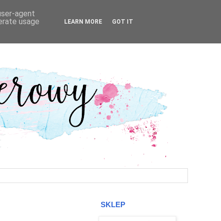
 user-agent
nerate usage
LEARN MORE
GOT IT
SKLEP