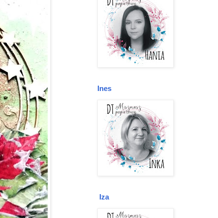
Ines
Iza