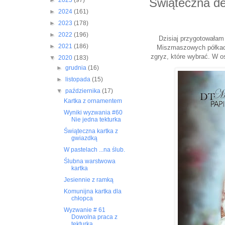
Świąteczna de
►
2025
(97)
►
2024
(161)
►
2023
(178)
►
2022
(196)
Dzisiaj przygotowałam
►
2021
(186)
Miszmaszowych półkach
zgryz, które wybrać. W o
▼
2020
(183)
►
grudnia
(16)
►
listopada
(15)
▼
października
(17)
Kartka z ornamentem
Wyniki wyzwania #60
Nie jedna tekturka
Świąteczna kartka z
gwiazdką
W pastelach ...na ślub.
Ślubna warstwowa
kartka
Jesiennie z ramką
Komunijna kartka dla
chłopca
Wyzwanie # 61
Dowolna praca z
tekturką