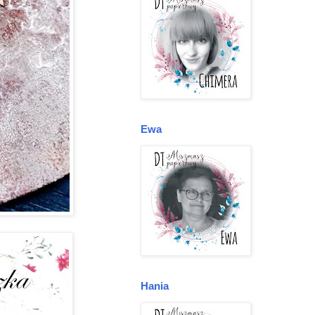
Ewa
Hania