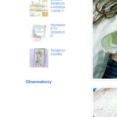
świąteczn
a kolekcja
i candy :)
Wyzwanie
# 74
DOWOLN
E
Świąteczn
a kartka
Obserwatorzy