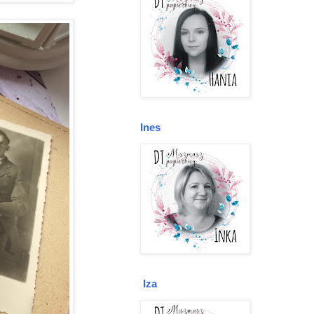
Ines
Iza