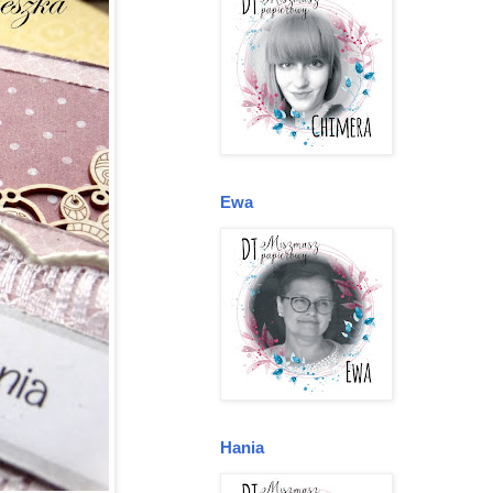
Ewa
Hania