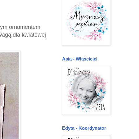
ęknym ornamentem
wwagą dla kwiatowej
Asia - Właściciel
Edyta - Koordynator