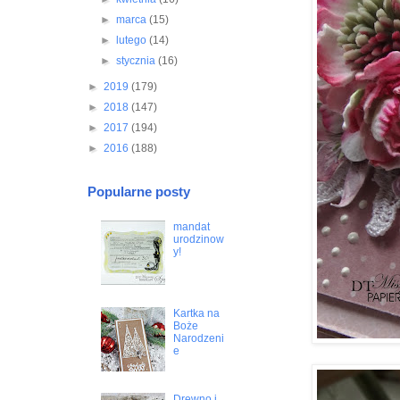
►
marca
(15)
►
lutego
(14)
►
stycznia
(16)
►
2019
(179)
►
2018
(147)
►
2017
(194)
►
2016
(188)
Popularne posty
mandat
urodzinow
y!
Kartka na
Boże
Narodzeni
e
Drewno i