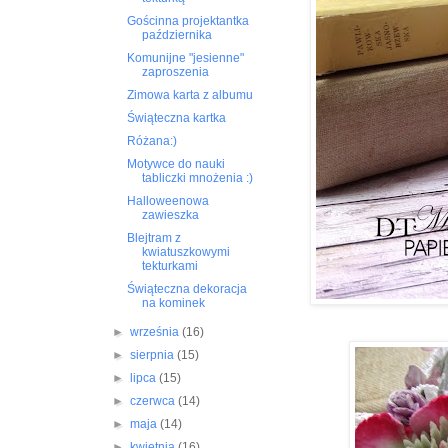
Gościnna projektantka
października
Komunijne "jesienne"
zaproszenia
Zimowa karta z albumu
Świąteczna kartka
Różana:)
Motywce do nauki
tabliczki mnożenia :)
Halloweenowa
zawieszka
Blejtram z
kwiatuszkowymi
tekturkami
Świąteczna dekoracja
na kominek
►
września
(16)
►
sierpnia
(15)
►
lipca
(15)
►
czerwca
(14)
►
maja
(14)
►
kwietnia
(16)