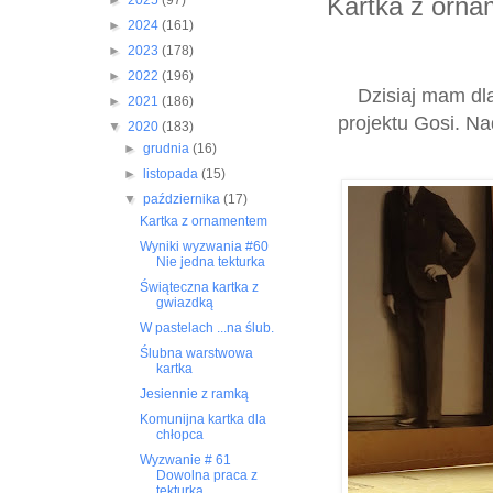
Kartka z orn
►
2025
(97)
►
2024
(161)
►
2023
(178)
►
2022
(196)
Dzisiaj mam dl
►
2021
(186)
projektu Gosi. Na
▼
2020
(183)
►
grudnia
(16)
►
listopada
(15)
▼
października
(17)
Kartka z ornamentem
Wyniki wyzwania #60
Nie jedna tekturka
Świąteczna kartka z
gwiazdką
W pastelach ...na ślub.
Ślubna warstwowa
kartka
Jesiennie z ramką
Komunijna kartka dla
chłopca
Wyzwanie # 61
Dowolna praca z
tekturką