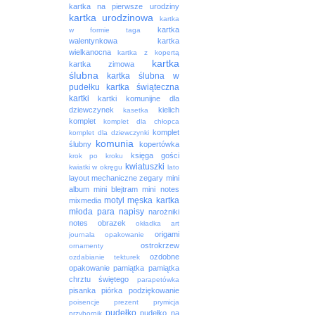
kartka na pierwsze urodziny
kartka urodzinowa
kartka
kartka
w formie taga
walentynkowa
kartka
wielkanocna
kartka z kopertą
kartka
kartka zimowa
ślubna
kartka ślubna w
pudełku
kartka świąteczna
kartki
kartki komunijne dla
dziewczynek
kielich
kasetka
komplet
komplet dla chłopca
komplet
komplet dla dziewczynki
komunia
ślubny
kopertówka
księga gości
krok po kroku
kwiatuszki
kwiatki w okręgu
lato
layout
mechaniczne zegary
mini
album
mini blejtram
mini notes
motyl
męska kartka
mixmedia
młoda para
napisy
narożniki
notes
obrazek
okładka art
origami
journala
opakowanie
ostrokrzew
ornamenty
ozdobne
ozdabianie tekturek
opakowanie
pamiątka
pamiątka
chrztu świętego
parapetówka
pisanka
piórka
podziękowanie
poisencje
prezent
prymicja
pudełko
pudełko na
przybornik