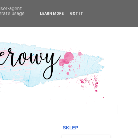
 user-agent
nerate usage
LEARN MORE
GOT IT
SKLEP