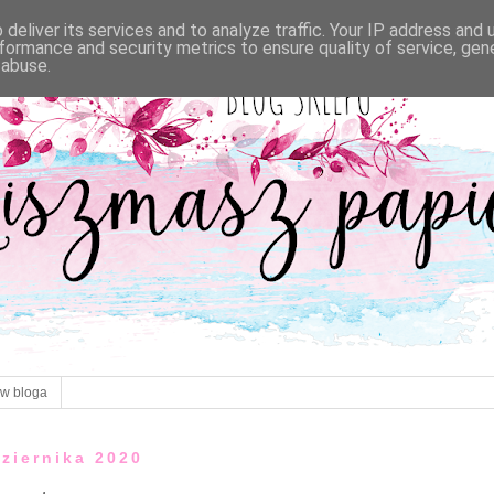
deliver its services and to analyze traffic. Your IP address and
formance and security metrics to ensure quality of service, ge
 abuse.
ów bloga
dziernika 2020