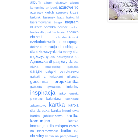
album
album ciążowy
album
ażurowe tło
komunijny
art book
ażurowy kielich
ażurowy krzyż
baloniki
baranek
baza
bałwanki
blejtram
bierzmowanie
bingo
bluszcz
bombka
border
brokat
choinka
budka dla ptaków
bukiet
chrzest
chusteczkownik
czekoladownik
decoupage
dekoracja
dla chłopca
dekor
dla dziewczynki
dla
dla mamy
mężczyzny
dt
dla nauczyciela
Agnieszka
dt pasjEwy
dzieci
eMKa
embossing
gałązka
gałązki
gałązki ostrokrzewu
gałązki z kwiatkami
girlanda
gościnna projektantka
imieniny
gwiazda
gwiazdka
inspiracja
jajko
jemioła
kalendarz
jubileusz
kalendarz
kartka
kartka
adwentowy
dla dziecka
kartka imieninowa
kartka
kartka jubileuszowa
komunijna
kartka
komunijna dla chłopca
kartka
kartka na
na Bierzmowanie
chrzciny
kartka na parapetówkę