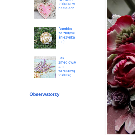
tekturka w
pastelach
Bombka
ze złotymi
śnieżynka
mi;)
Jak
zmediował
am
wrzosową
tekturkę
Obserwatorzy