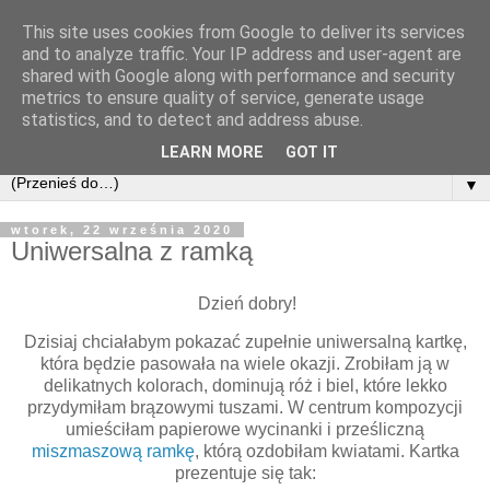
This site uses cookies from Google to deliver its services
and to analyze traffic. Your IP address and user-agent are
shared with Google along with performance and security
metrics to ensure quality of service, generate usage
statistics, and to detect and address abuse.
LEARN MORE
GOT IT
▼
wtorek, 22 września 2020
Uniwersalna z ramką
Dzień dobry!
Dzisiaj chciałabym pokazać zupełnie uniwersalną kartkę,
która będzie pasowała na wiele okazji. Zrobiłam ją w
delikatnych kolorach, dominują róż i biel, które lekko
przydymiłam brązowymi tuszami. W centrum kompozycji
umieściłam papierowe wycinanki i prześliczną
miszmaszową ramkę
, którą ozdobiłam kwiatami. Kartka
prezentuje się tak: