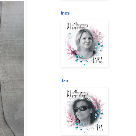
Ines
Iza