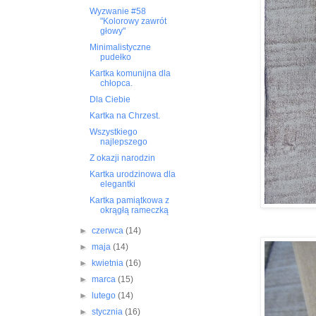
Wyzwanie #58
"Kolorowy zawrót
głowy"
Minimalistyczne
pudełko
Kartka komunijna dla
chłopca.
Dla Ciebie
Kartka na Chrzest.
Wszystkiego
najlepszego
Z okazji narodzin
Kartka urodzinowa dla
elegantki
Kartka pamiątkowa z
okrągłą rameczką
►
czerwca
(14)
►
maja
(14)
►
kwietnia
(16)
►
marca
(15)
►
lutego
(14)
►
stycznia
(16)