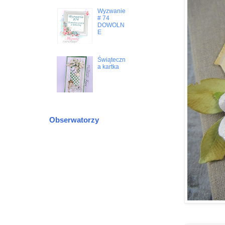
Wyzwanie
# 74
DOWOLN
E
Świąteczn
a kartka
Obserwatorzy