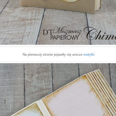
Na pierwszej stronie pojawiły się urocze
motylki
: