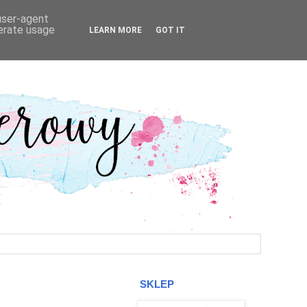
 user-agent
nerate usage
LEARN MORE
GOT IT
SKLEP