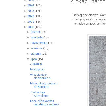
Z okazji narod
►
2025
(97)
►
2024
(161)
►
2023
(178)
Dzisiaj chciałabym Wam 
►
2022
(196)
dziecięcą kolekcją papi
►
2021
(186)
okładce umieściłam l
▼
2020
(183)
►
grudnia
(16)
►
listopada
(15)
►
października
(17)
►
września
(16)
►
sierpnia
(15)
▼
lipca
(15)
Zakładka
Moc życzeń
W odcieniach
niebieskiego.
Mixmediowy blejtram
ze zdjęciem
Z falbanką i
konwaliami
Komunijna kartka i
pudełko na zegarek