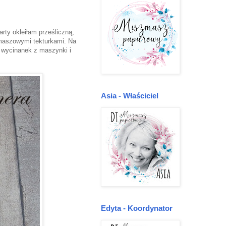
rty okleiłam prześliczną,
zmaszowymi tekturkami. Na
, wycinanek z maszynki i
Asia - Właściciel
Edyta - Koordynator