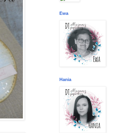
Ewa
Hania