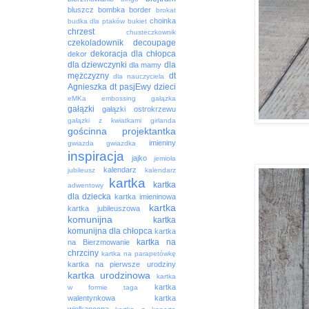
bluszcz
bombka
border
brokat
choinka
budka dla ptaków
bukiet
chrzest
chusteczkownik
czekoladownik
decoupage
dekoracja
dla chłopca
dekor
dla dziewczynki
dla
dla mamy
mężczyzny
dt
dla nauczyciela
Agnieszka
dt pasjEwy
dzieci
eMKa
embossing
gałązka
gałązki
gałązki ostrokrzewu
gałązki z kwiatkami
girlanda
gościnna projektantka
imieniny
gwiazda
gwiazdka
inspiracja
jajko
jemioła
kalendarz
jubileusz
kalendarz
kartka
kartka
adwentowy
dla dziecka
kartka imieninowa
kartka
kartka jubileuszowa
komunijna
kartka
komunijna dla chłopca
kartka
kartka na
na Bierzmowanie
chrzciny
kartka na parapetówkę
kartka na pierwsze urodziny
kartka urodzinowa
kartka
kartka
w formie taga
walentynkowa
kartka