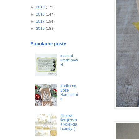
►
2019
(179)
►
2018
(147)
►
2017
(194)
►
2016
(188)
Popularne posty
mandat
urodzinow
y!
Kartka na
Boże
Narodzeni
e
Zimowo
świąteczn
a kolekcja
i candy :)