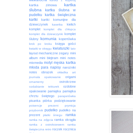
wielkanocna
kartka z kopertą
kartka
kartka zimowa
ślubna
kartka ślubna w
pudełku
kartka świąteczna
kartki
kartki komunijne dla
dziewczynek
kielich
kasetka
komplet
komplet dla chłopca
komplet
komplet dla dziewczynki
komunia
ślubny
kopertówka
księga gości
krok po kroku
kwiatuszki
kwiatki w okręgu
lato
layout
mechaniczne zegary
mini
album
mini blejtram
mini notes
motyl
męska kartka
mixmedia
młoda para
napisy
narożniki
notes
obrazek
okładka art
origami
journala
opakowanie
ostrokrzew
ornamenty
ozdobne
ozdabianie tekturek
opakowanie
pamiątka
pamiątka
chrztu świętego
parapetówka
pisanka
piórka
podziękowanie
poisencje
prezent
prymicja
pudełko
pudełko na
przybornik
ramka
prezent
płatki śniegu
ramka okrągła
ramka na zdjęcia
ramka z ostrokrzewem
ramka
roczek
rocznica
świąteczna
retro