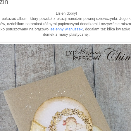
zin
Dzień dobry!
pokazać album, który powstał z okazji narodzin pewnej dziewczynki. Jego ka
erów, ozdobiłam natomiast różnymi papierowymi dodatkami i oczywiście mis
ekko potuszowany na brązowo
jesienny wianuszek
, dodałam też kilka kwiatów
domek z masy plastycznej: