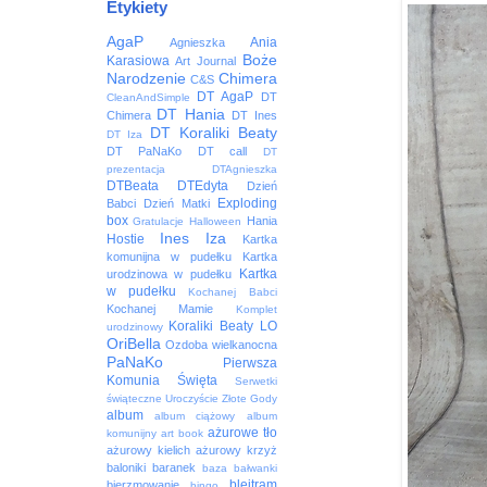
Etykiety
AgaP
Ania
Agnieszka
Boże
Karasiowa
Art Journal
Narodzenie
Chimera
C&S
DT AgaP
DT
CleanAndSimple
DT Hania
Chimera
DT Ines
DT Koraliki Beaty
DT Iza
DT PaNaKo
DT call
DT
prezentacja
DTAgnieszka
DTBeata
DTEdyta
Dzień
Exploding
Babci
Dzień Matki
box
Hania
Gratulacje
Halloween
Ines
Iza
Hostie
Kartka
komunijna w pudełku
Kartka
Kartka
urodzinowa w pudełku
w pudełku
Kochanej Babci
Kochanej Mamie
Komplet
Koraliki Beaty
LO
urodzinowy
OriBella
Ozdoba wielkanocna
PaNaKo
Pierwsza
Komunia Święta
Serwetki
świąteczne
Uroczyście
Złote Gody
album
album ciążowy
album
ażurowe tło
komunijny
art book
ażurowy kielich
ażurowy krzyż
baloniki
baranek
baza
bałwanki
blejtram
bierzmowanie
bingo