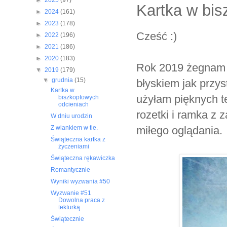
►
2025
(97)
Kartka w bis
►
2024
(161)
►
2023
(178)
Cześć :)
►
2022
(196)
►
2021
(186)
►
2020
(183)
Rok 2019 żegnam u
▼
2019
(179)
▼
grudnia
(15)
błyskiem jak przys
Kartka w
użyłam pięknych te
biszkoptowych
odcieniach
rozetki i ramka z z
W dniu urodzin
miłego oglądania.
Z wiankiem w tle.
Świąteczna kartka z
życzeniami
Świąteczna rękawiczka
Romantycznie
Wyniki wyzwania #50
Wyzwanie #51
Dowolna praca z
tekturką
Świątecznie