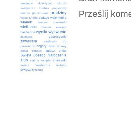
tematyce dziecięcej
tekturki
świąteczne
torebka papierowa
Prześlij kom
urodziny
torebki prezentowe
vintage
walentynka
video tutorial
wianek
wieczór panieński
wielkanoc
wiosna
wiszące
wyniki
wyzwanie
bombeczki
zaproszenie
zakładka
zawieszka
zawieszki do
zegary
prezentów
zima
zimowy
łapacz snów
klimat
zębatki
Święta Bożego Narodzenia
ślub
śnieżynki
ślubny komplet
świeca
świąteczna ozdoba
święta
życzenia