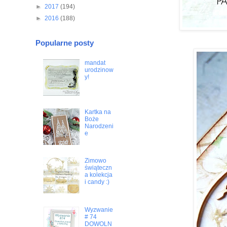
►
2017
(194)
►
2016
(188)
Popularne posty
mandat
urodzinow
y!
Kartka na
Boże
Narodzeni
e
Zimowo
świąteczn
a kolekcja
i candy :)
Wyzwanie
# 74
DOWOLN