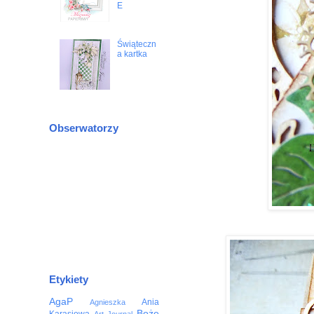
E
Świąteczn
a kartka
Obserwatorzy
Etykiety
AgaP
Ania
Agnieszka
Boże