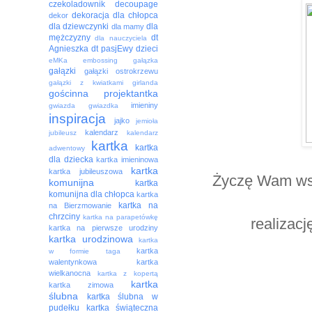
czekoladownik
decoupage
dekoracja
dla chłopca
dekor
dla dziewczynki
dla
dla mamy
mężczyzny
dt
dla nauczyciela
Agnieszka
dt pasjEwy
dzieci
eMKa
embossing
gałązka
gałązki
gałązki ostrokrzewu
gałązki z kwiatkami
girlanda
gościnna projektantka
imieniny
gwiazda
gwiazdka
inspiracja
jajko
jemioła
kalendarz
jubileusz
kalendarz
kartka
kartka
adwentowy
dla dziecka
kartka imieninowa
kartka
kartka jubileuszowa
Życzę Wam wsz
komunijna
kartka
komunijna dla chłopca
kartka
kartka na
na Bierzmowanie
chrzciny
kartka na parapetówkę
realizac
kartka na pierwsze urodziny
kartka urodzinowa
kartka
kartka
w formie taga
walentynkowa
kartka
wielkanocna
kartka z kopertą
kartka
kartka zimowa
ślubna
kartka ślubna w
pudełku
kartka świąteczna