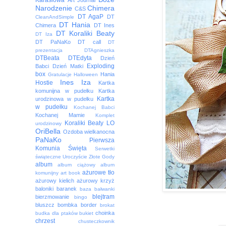
Karasiowa
Art Journal
Narodzenie
Chimera
C&S
DT AgaP
DT
CleanAndSimple
DT Hania
Chimera
DT Ines
DT Koraliki Beaty
DT Iza
DT PaNaKo
DT call
DT
prezentacja
DTAgnieszka
DTBeata
DTEdyta
Dzień
Exploding
Babci
Dzień Matki
box
Hania
Gratulacje
Halloween
Ines
Iza
Hostie
Kartka
komunijna w pudełku
Kartka
Kartka
urodzinowa w pudełku
w pudełku
Kochanej Babci
Kochanej Mamie
Komplet
Koraliki Beaty
LO
urodzinowy
OriBella
Ozdoba wielkanocna
PaNaKo
Pierwsza
Komunia Święta
Serwetki
świąteczne
Uroczyście
Złote Gody
album
album ciążowy
album
ażurowe tło
komunijny
art book
ażurowy kielich
ażurowy krzyż
baloniki
baranek
baza
bałwanki
blejtram
bierzmowanie
bingo
bluszcz
bombka
border
brokat
choinka
budka dla ptaków
bukiet
chrzest
chusteczkownik