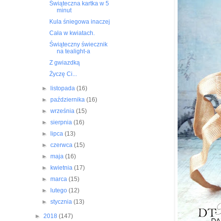
Świąteczna kartka w 5
minut
Kula śniegowa inaczej
Cała w kwiatach.
Świąteczny świecznik
na tealight-a
Z gwiazdką
Życzę Ci...
►
listopada
(16)
►
października
(16)
►
września
(15)
►
sierpnia
(16)
►
lipca
(13)
►
czerwca
(15)
►
maja
(16)
►
kwietnia
(17)
►
marca
(15)
►
lutego
(12)
►
stycznia
(13)
►
2018
(147)