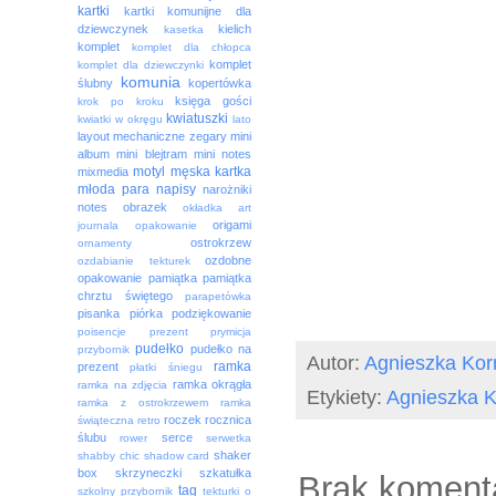
kartki
kartki komunijne dla
dziewczynek
kielich
kasetka
komplet
komplet dla chłopca
komplet
komplet dla dziewczynki
komunia
ślubny
kopertówka
księga gości
krok po kroku
kwiatuszki
kwiatki w okręgu
lato
layout
mechaniczne zegary
mini
album
mini blejtram
mini notes
motyl
męska kartka
mixmedia
młoda para
napisy
narożniki
notes
obrazek
okładka art
origami
journala
opakowanie
ostrokrzew
ornamenty
ozdobne
ozdabianie tekturek
opakowanie
pamiątka
pamiątka
chrztu świętego
parapetówka
pisanka
piórka
podziękowanie
poisencje
prezent
prymicja
pudełko
pudełko na
przybornik
Autor:
Agnieszka Ko
ramka
prezent
płatki śniegu
ramka okrągła
ramka na zdjęcia
Etykiety:
Agnieszka 
ramka z ostrokrzewem
ramka
roczek
rocznica
świąteczna
retro
ślubu
serce
rower
serwetka
shaker
shabby chic
shadow card
box
skrzyneczki
szkatułka
Brak koment
tag
szkolny przybornik
tekturki o