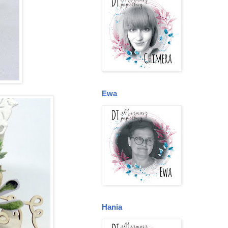
Ewa
Hania