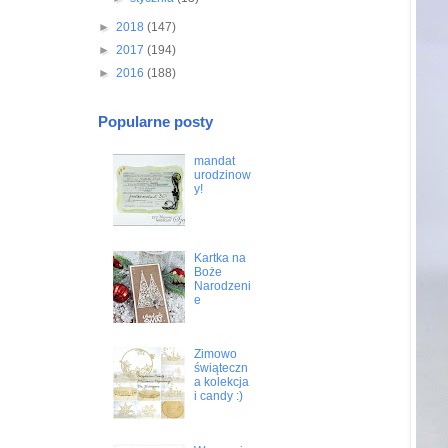
►
2018
(147)
►
2017
(194)
►
2016
(188)
Popularne posty
mandat
urodzinow
y!
Kartka na
Boże
Narodzeni
e
Zimowo
świąteczn
a kolekcja
i candy :)