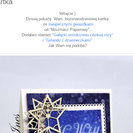
rtka
Witajcie:)
Dzisiaj pokażę Wam bożonarodzeniową kartkę
ze
świątecznymi gwiazdkami
od "Miszmasz Papierowy".
Dodałam również
"Gałązki ostrokrzewu i dzikiej róży"
i
"Girlandy z dzwoneczkami"
Jak Wam się podoba?