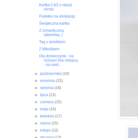
Kartka C&S z okazji
chrztu
Pudełko na drobiazgi.
Świąteczna kartka
Z romantyczną
latarenką :)
Tag z aniołkiem
Z Mikołajem
Dla dziewczynki - na
różowo! Dla chłopca
- na nieb...
►
października
(16)
►
września
(15)
►
sierpnia
(16)
►
lipca
(13)
►
czerwca
(15)
►
maja
(16)
►
kwietnia
(17)
►
marca
(15)
►
lutego
(12)
►
stycznia
(13)