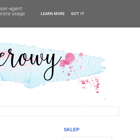
 user-agent
nerate usage
LEARN MORE
GOT IT
SKLEP