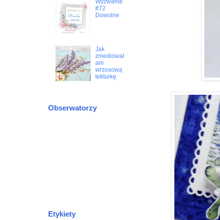
Wyzwanie
#72
Dowolne
Jak
zmediował
am
wrzosową
tekturkę
Obserwatorzy
Etykiety