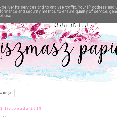
deliver its services and to analyze traffic. Your IP address and
formance and security metrics to ensure quality of service, ge
 abuse.
ów bloga
11 listopada 2019