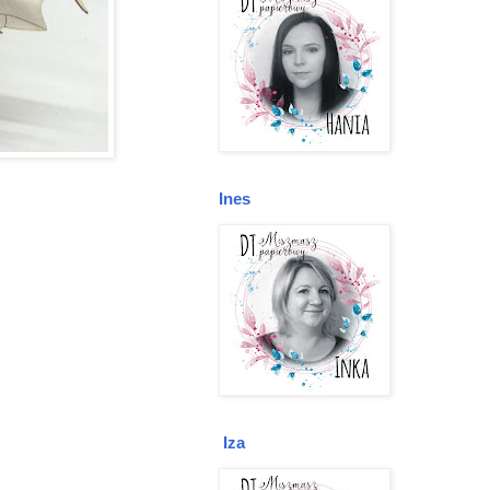
Ines
Iza