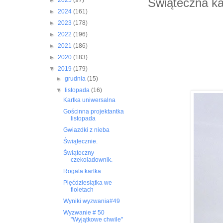
Świąteczna ka
►
2025
(97)
►
2024
(161)
►
2023
(178)
►
2022
(196)
►
2021
(186)
►
2020
(183)
▼
2019
(179)
►
grudnia
(15)
▼
listopada
(16)
Kartka uniwersalna
Gościnna projektantka
listopada
Gwiazdki z nieba
Świątecznie.
Świąteczny
czekoladownik.
Rogata kartka
Pięćdziesiątka we
fioletach
Wyniki wyzwania#49
Wyzwanie # 50
"Wyjątkowe chwile"