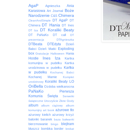
AgaP
Ania
Agnieszka
Boże
Karasiowa
Art Journal
Narodzenie
Chimera
C&S
DT AgaP
DT
CleanAndSimple
DT Hania
Chimera
DT Ines
DT Koraliki Beaty
DT Iza
DT PaNaKo
DT call
DT
prezentacja
DTAgnieszka
DTBeata
DTEdyta
Dzień
Exploding
Babci
Dzień Matki
box
Hania
Gratulacje
Halloween
Ines
Iza
Hostie
Kartka
komunijna w pudełku
Kartka
Kartka
urodzinowa w pudełku
w pudełku
Kochanej Babci
Kochanej Mamie
Komplet
Koraliki Beaty
LO
urodzinowy
OriBella
Ozdoba wielkanocna
PaNaKo
Pierwsza
Komunia Święta
Serwetki
świąteczne
Uroczyście
Złote Gody
album
album ciążowy
album
ażurowe tło
komunijny
art book
ażurowy kielich
ażurowy krzyż
baloniki
baranek
baza
bałwanki
blejtram
bierzmowanie
bingo
bluszcz
bombka
border
brokat