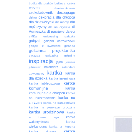
choinka
budka dla ptaków
bukiet
chrzest
chusteczkownik
czekoladownik
decoupage
dekoracja
dla chłopca
dekor
dla dziewczynki
dla
dla mamy
mężczyzny
dt
dla nauczyciela
Agnieszka
dt pasjEwy
dzieci
eMKa
embossing
gałązka
gałązki
gałązki ostrokrzewu
gałązki z kwiatkami
girlanda
gościnna projektantka
imieniny
gwiazda
gwiazdka
inspiracja
jajko
jemioła
kalendarz
jubileusz
kalendarz
kartka
kartka
adwentowy
dla dziecka
kartka imieninowa
kartka
kartka jubileuszowa
komunijna
kartka
komunijna dla chłopca
kartka
kartka na
na Bierzmowanie
chrzciny
kartka na parapetówkę
kartka na pierwsze urodziny
kartka urodzinowa
kartka
kartka
w formie taga
walentynkowa
kartka
wielkanocna
kartka z kopertą
kartka
kartka zimowa