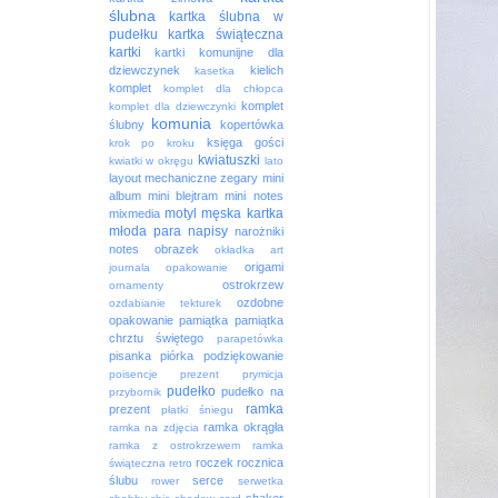
ślubna
kartka ślubna w
pudełku
kartka świąteczna
kartki
kartki komunijne dla
dziewczynek
kielich
kasetka
komplet
komplet dla chłopca
komplet
komplet dla dziewczynki
komunia
ślubny
kopertówka
księga gości
krok po kroku
kwiatuszki
kwiatki w okręgu
lato
layout
mechaniczne zegary
mini
album
mini blejtram
mini notes
motyl
męska kartka
mixmedia
młoda para
napisy
narożniki
notes
obrazek
okładka art
origami
journala
opakowanie
ostrokrzew
ornamenty
ozdobne
ozdabianie tekturek
opakowanie
pamiątka
pamiątka
chrztu świętego
parapetówka
pisanka
piórka
podziękowanie
poisencje
prezent
prymicja
pudełko
pudełko na
przybornik
ramka
prezent
płatki śniegu
ramka okrągła
ramka na zdjęcia
ramka z ostrokrzewem
ramka
roczek
rocznica
świąteczna
retro
ślubu
serce
rower
serwetka