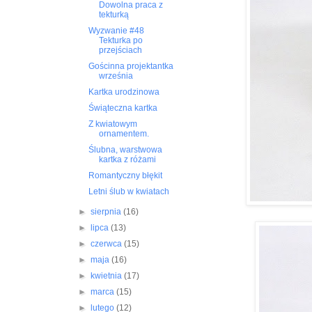
Dowolna praca z
tekturką
Wyzwanie #48
Tekturka po
przejściach
Gościnna projektantka
września
Kartka urodzinowa
Świąteczna kartka
Z kwiatowym
ornamentem.
Ślubna, warstwowa
kartka z różami
Romantyczny błękit
Letni ślub w kwiatach
►
sierpnia
(16)
►
lipca
(13)
►
czerwca
(15)
►
maja
(16)
►
kwietnia
(17)
►
marca
(15)
►
lutego
(12)