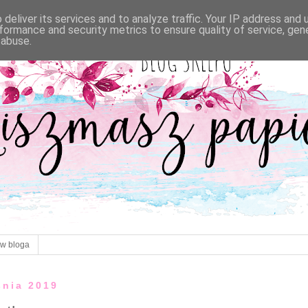
deliver its services and to analyze traffic. Your IP address and
formance and security metrics to ensure quality of service, ge
 abuse.
ów bloga
śnia 2019