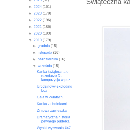
Świąteczna ka
►
2025
(97)
►
2024
(161)
►
2023
(178)
►
2022
(196)
►
2021
(186)
►
2020
(183)
▼
2019
(179)
►
grudnia
(15)
►
listopada
(16)
►
października
(16)
▼
września
(15)
Kartka świąteczna o
rozmiarze DL,
kompozycja w poz...
Urodzinowy exploding
box
Cała w kwiatach.
Kartka z choinkami.
Zimowa zawieszka
Dramatyczna historia
pewnego pudełka
Wyniki wyzwania #47