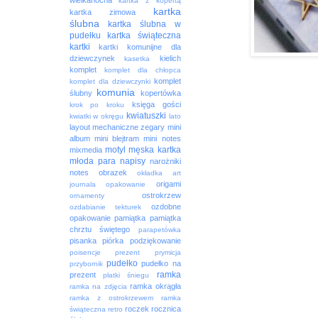
wielkanocna
kartka z kopertą
kartka
kartka zimowa
ślubna
kartka ślubna w
pudełku
kartka świąteczna
kartki
kartki komunijne dla
dziewczynek
kielich
kasetka
komplet
komplet dla chłopca
komplet
komplet dla dziewczynki
komunia
ślubny
kopertówka
księga gości
krok po kroku
kwiatuszki
kwiatki w okręgu
lato
layout
mechaniczne zegary
mini
album
mini blejtram
mini notes
motyl
męska kartka
mixmedia
młoda para
napisy
narożniki
notes
obrazek
okładka art
origami
journala
opakowanie
ostrokrzew
ornamenty
ozdobne
ozdabianie tekturek
opakowanie
pamiątka
pamiątka
chrztu świętego
parapetówka
pisanka
piórka
podziękowanie
poisencje
prezent
prymicja
pudełko
pudełko na
przybornik
ramka
prezent
płatki śniegu
ramka okrągła
ramka na zdjęcia
ramka z ostrokrzewem
ramka
roczek
rocznica
świąteczna
retro