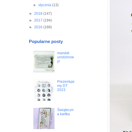
►
stycznia
(13)
►
2018
(147)
►
2017
(194)
►
2016
(188)
Popularne posty
mandat
urodzinow
y!
Prezentuje
my DT
2023
Świąteczn
a kartka