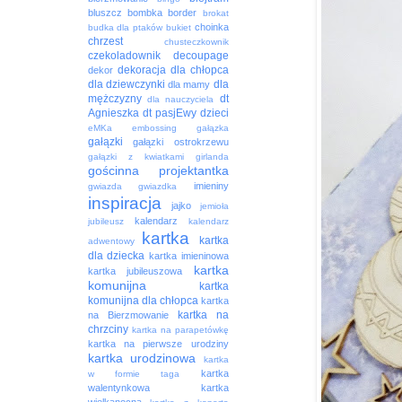
bluszcz
bombka
border
brokat
choinka
budka dla ptaków
bukiet
chrzest
chusteczkownik
czekoladownik
decoupage
dekoracja
dla chłopca
dekor
dla dziewczynki
dla
dla mamy
mężczyzny
dt
dla nauczyciela
Agnieszka
dt pasjEwy
dzieci
eMKa
embossing
gałązka
gałązki
gałązki ostrokrzewu
gałązki z kwiatkami
girlanda
gościnna projektantka
imieniny
gwiazda
gwiazdka
inspiracja
jajko
jemioła
kalendarz
jubileusz
kalendarz
kartka
kartka
adwentowy
dla dziecka
kartka imieninowa
kartka
kartka jubileuszowa
komunijna
kartka
komunijna dla chłopca
kartka
kartka na
na Bierzmowanie
chrzciny
kartka na parapetówkę
kartka na pierwsze urodziny
kartka urodzinowa
kartka
kartka
w formie taga
walentynkowa
kartka