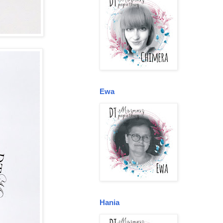
Ewa
Hania