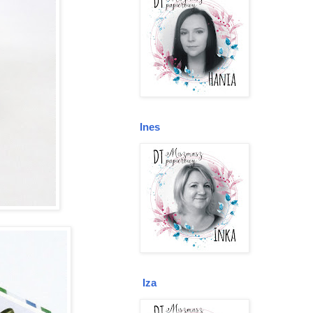
Ines
Iza