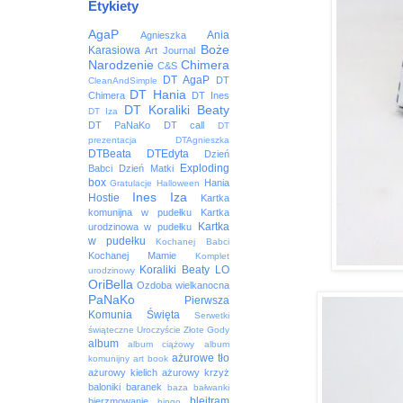
Etykiety
AgaP
Ania
Agnieszka
Boże
Karasiowa
Art Journal
Narodzenie
Chimera
C&S
DT AgaP
DT
CleanAndSimple
DT Hania
Chimera
DT Ines
DT Koraliki Beaty
DT Iza
DT PaNaKo
DT call
DT
prezentacja
DTAgnieszka
DTBeata
DTEdyta
Dzień
Exploding
Babci
Dzień Matki
box
Hania
Gratulacje
Halloween
Ines
Iza
Hostie
Kartka
komunijna w pudełku
Kartka
Kartka
urodzinowa w pudełku
w pudełku
Kochanej Babci
Kochanej Mamie
Komplet
Koraliki Beaty
LO
urodzinowy
OriBella
Ozdoba wielkanocna
PaNaKo
Pierwsza
Komunia Święta
Serwetki
świąteczne
Uroczyście
Złote Gody
album
album ciążowy
album
ażurowe tło
komunijny
art book
ażurowy kielich
ażurowy krzyż
baloniki
baranek
baza
bałwanki
blejtram
bierzmowanie
bingo