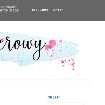
 user-agent
nerate usage
LEARN MORE
GOT IT
SKLEP