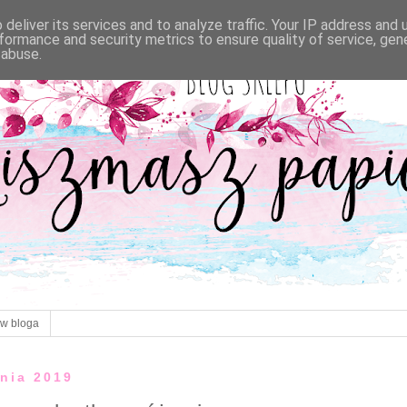
deliver its services and to analyze traffic. Your IP address and
formance and security metrics to ensure quality of service, ge
 abuse.
ów bloga
śnia 2019