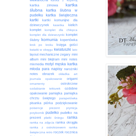
wielkanocna
kartka z kopertą
kartka
kartka zimowa
ślubna
kartka ślubna w
pudełku
kartka świąteczna
kartki
kartki komunijne dla
dziewczynek
kielich
kasetka
komplet
komplet dla chłopca
komplet
komplet dla dziewczynki
komunia
ślubny
kopertówka
księga gości
krok po kroku
kwiatuszki
kwiatki w okręgu
lato
layout
mechaniczne zegary
mini
album
mini blejtram
mini notes
motyl
męska kartka
mixmedia
młoda para
napisy
narożniki
notes
obrazek
okładka art
origami
journala
opakowanie
ostrokrzew
ornamenty
ozdobne
ozdabianie tekturek
opakowanie
pamiątka
pamiątka
chrztu świętego
parapetówka
pisanka
piórka
podziękowanie
poisencje
prezent
prymicja
pudełko
pudełko na
przybornik
ramka
prezent
płatki śniegu
ramka okrągła
ramka na zdjęcia
ramka z ostrokrzewem
ramka
roczek
rocznica
świąteczna
retro