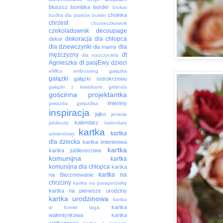
bluszcz
bombka
border
brokat
choinka
budka dla ptaków
bukiet
chrzest
chusteczkownik
czekoladownik
decoupage
dekoracja
dla chłopca
dekor
dla dziewczynki
dla
dla mamy
mężczyzny
dt
dla nauczyciela
Agnieszka
dt pasjEwy
dzieci
eMKa
embossing
gałązka
gałązki
gałązki ostrokrzewu
gałązki z kwiatkami
girlanda
gościnna projektantka
imieniny
gwiazda
gwiazdka
inspiracja
jajko
jemioła
kalendarz
jubileusz
kalendarz
kartka
kartka
adwentowy
dla dziecka
kartka imieninowa
kartka
kartka jubileuszowa
komunijna
kartka
komunijna dla chłopca
kartka
kartka na
na Bierzmowanie
chrzciny
kartka na parapetówkę
kartka na pierwsze urodziny
kartka urodzinowa
kartka
kartka
w formie taga
walentynkowa
kartka