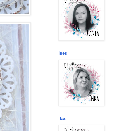
Ines
Iza