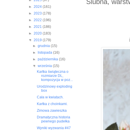
Ślubna, warst
►
2025
(97)
►
2024
(161)
►
2023
(178)
►
2022
(196)
►
2021
(186)
►
2020
(183)
▼
2019
(179)
►
grudnia
(15)
►
listopada
(16)
►
października
(16)
▼
września
(15)
Kartka świąteczna o
rozmiarze DL,
kompozycja w poz...
Urodzinowy exploding
box
Cała w kwiatach.
Kartka z choinkami.
Zimowa zawieszka
Dramatyczna historia
pewnego pudełka
Wyniki wyzwania #47