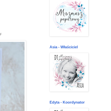
y.
Asia - Właściciel
Edyta - Koordynator