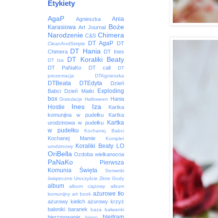
Etykiety
AgaP
Ania
Agnieszka
Boże
Karasiowa
Art Journal
Narodzenie
Chimera
C&S
DT AgaP
DT
CleanAndSimple
DT Hania
Chimera
DT Ines
DT Koraliki Beaty
DT Iza
DT PaNaKo
DT call
DT
prezentacja
DTAgnieszka
DTBeata
DTEdyta
Dzień
Exploding
Babci
Dzień Matki
box
Hania
Gratulacje
Halloween
Ines
Iza
Hostie
Kartka
komunijna w pudełku
Kartka
Kartka
urodzinowa w pudełku
w pudełku
Kochanej Babci
Kochanej Mamie
Komplet
Koraliki Beaty
LO
urodzinowy
OriBella
Ozdoba wielkanocna
PaNaKo
Pierwsza
Komunia Święta
Serwetki
świąteczne
Uroczyście
Złote Gody
album
album ciążowy
album
ażurowe tło
komunijny
art book
ażurowy kielich
ażurowy krzyż
baloniki
baranek
baza
bałwanki
blejtram
bierzmowanie
bingo