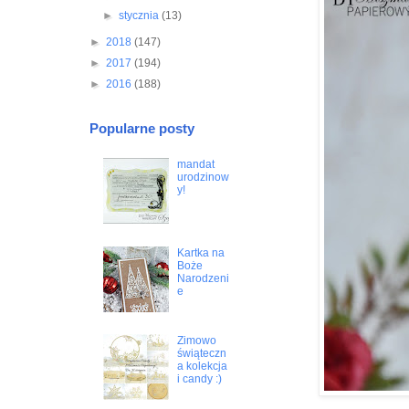
►
stycznia
(13)
►
2018
(147)
►
2017
(194)
►
2016
(188)
Popularne posty
mandat
urodzinow
y!
Kartka na
Boże
Narodzeni
e
Zimowo
świąteczn
a kolekcja
i candy :)