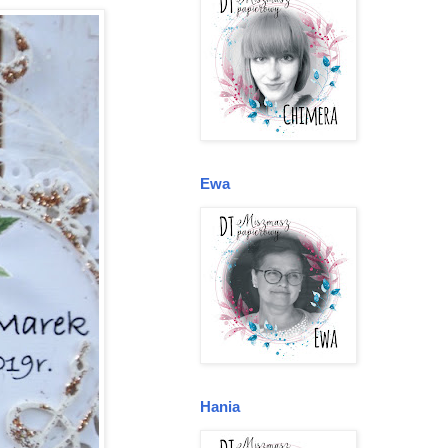
Ewa
Hania