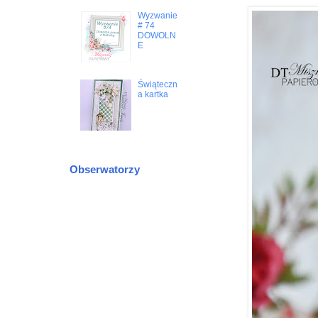
Wyzwanie
# 74
DOWOLN
E
Świąteczn
a kartka
Obserwatorzy