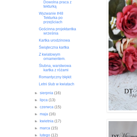
Dowolna praca z
tekturką
Wyzwanie #48
Tekturka po
przejściach
Gościnna projektantka
września
Kartka urodzinowa
Świąteczna kartka
Z kwiatowym
ornamentem.
Ślubna, warstwowa
kartka z różami
Romantyczny błękit
Letni ślub w kwiatach
►
sierpnia
(16)
►
lipca
(13)
►
czerwca
(15)
►
maja
(16)
►
kwietnia
(17)
►
marca
(15)
►
lutego
(12)