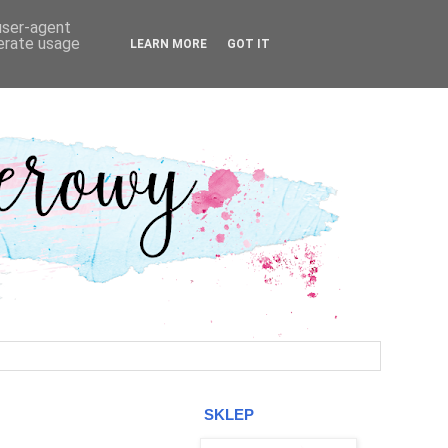
 user-agent
nerate usage
LEARN MORE
GOT IT
SKLEP