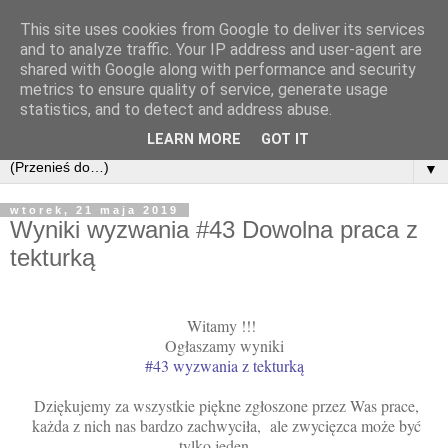
This site uses cookies from Google to deliver its services
and to analyze traffic. Your IP address and user-agent are
shared with Google along with performance and security
metrics to ensure quality of service, generate usage
statistics, and to detect and address abuse.
LEARN MORE
GOT IT
▼
wtorek, 21 maja 2019
Wyniki wyzwania #43 Dowolna praca z
tekturką
Witamy !!!
Ogłaszamy wyniki
#43 wyzwania z tekturką
Dziękujemy za wszystkie piękne zgłoszone przez Was prace,
każda z nich nas bardzo zachwyciła, ale zwycięzca może być
tylko jeden....