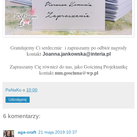
Gratulujemy Ci serdecznie
i zapraszamy po odbiór nagrody
kontakt
Joanna.jankowska@interia.pl 
Zapraszamy Cię również do nas, jako Gościnną Projektantkę
mm.goscinna@wp.pl
kontakt
PaNaKo
o
10:00
Udostępnij
6 komentarzy:
aga-craft
21 maja 2019 10:37