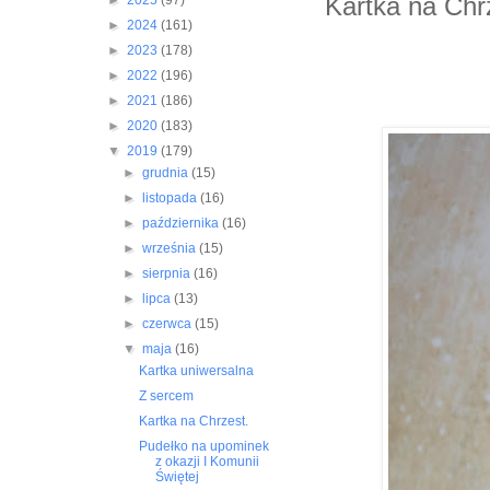
Kartka na Chr
►
2025
(97)
►
2024
(161)
►
2023
(178)
►
2022
(196)
►
2021
(186)
►
2020
(183)
▼
2019
(179)
►
grudnia
(15)
►
listopada
(16)
►
października
(16)
►
września
(15)
►
sierpnia
(16)
►
lipca
(13)
►
czerwca
(15)
▼
maja
(16)
Kartka uniwersalna
Z sercem
Kartka na Chrzest.
Pudełko na upominek
z okazji I Komunii
Świętej