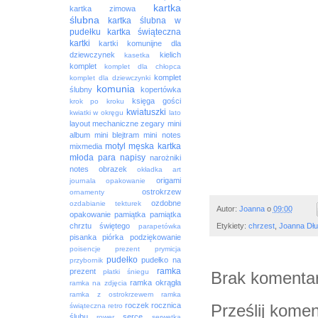
kartka
kartka zimowa
ślubna
kartka ślubna w
pudełku
kartka świąteczna
kartki
kartki komunijne dla
dziewczynek
kielich
kasetka
komplet
komplet dla chłopca
komplet
komplet dla dziewczynki
komunia
ślubny
kopertówka
księga gości
krok po kroku
kwiatuszki
kwiatki w okręgu
lato
layout
mechaniczne zegary
mini
album
mini blejtram
mini notes
motyl
męska kartka
mixmedia
młoda para
napisy
narożniki
notes
obrazek
okładka art
origami
journala
opakowanie
ostrokrzew
ornamenty
ozdobne
ozdabianie tekturek
Autor:
Joanna
o
09:00
opakowanie
pamiątka
pamiątka
Etykiety:
chrzest
,
Joanna Dłu
chrztu świętego
parapetówka
pisanka
piórka
podziękowanie
poisencje
prezent
prymicja
pudełko
pudełko na
przybornik
ramka
prezent
płatki śniegu
Brak komentar
ramka okrągła
ramka na zdjęcia
ramka z ostrokrzewem
ramka
Prześlij komen
roczek
rocznica
świąteczna
retro
ślubu
serce
rower
serwetka