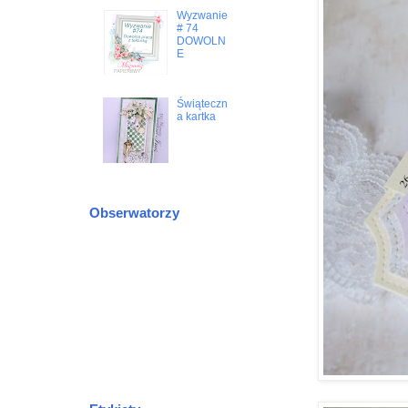
Wyzwanie
# 74
DOWOLN
E
Świąteczn
a kartka
Obserwatorzy