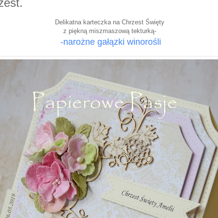
zest.
Delikatna karteczka na Chrzest Święty
z piękną miszmaszową tekturką-
-narożne gałązki winorośli