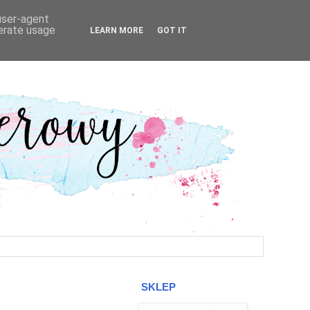
 user-agent
nerate usage
LEARN MORE
GOT IT
SKLEP