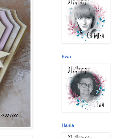
Ewa
Hania