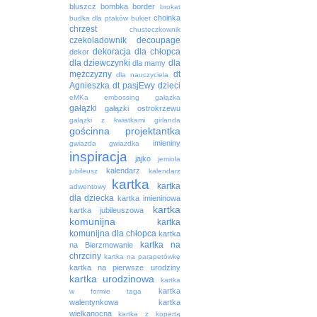
bluszcz
bombka
border
brokat
choinka
budka dla ptaków
bukiet
chrzest
chusteczkownik
czekoladownik
decoupage
dekoracja
dla chłopca
dekor
dla dziewczynki
dla
dla mamy
mężczyzny
dt
dla nauczyciela
Agnieszka
dt pasjEwy
dzieci
eMKa
embossing
gałązka
gałązki
gałązki ostrokrzewu
gałązki z kwiatkami
girlanda
gościnna projektantka
imieniny
gwiazda
gwiazdka
inspiracja
jajko
jemioła
kalendarz
jubileusz
kalendarz
kartka
kartka
adwentowy
dla dziecka
kartka imieninowa
kartka
kartka jubileuszowa
komunijna
kartka
komunijna dla chłopca
kartka
kartka na
na Bierzmowanie
chrzciny
kartka na parapetówkę
kartka na pierwsze urodziny
kartka urodzinowa
kartka
kartka
w formie taga
walentynkowa
kartka
wielkanocna
kartka z kopertą