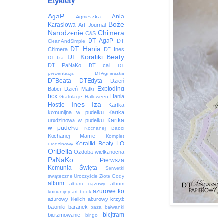
Etykiety
AgaP
Ania
Agnieszka
Boże
Karasiowa
Art Journal
Narodzenie
Chimera
C&S
DT AgaP
DT
CleanAndSimple
DT Hania
Chimera
DT Ines
DT Koraliki Beaty
DT Iza
DT PaNaKo
DT call
DT
prezentacja
DTAgnieszka
DTBeata
DTEdyta
Dzień
Exploding
Babci
Dzień Matki
box
Hania
Gratulacje
Halloween
Ines
Iza
Hostie
Kartka
komunijna w pudełku
Kartka
Kartka
urodzinowa w pudełku
w pudełku
Kochanej Babci
Kochanej Mamie
Komplet
Koraliki Beaty
LO
urodzinowy
OriBella
Ozdoba wielkanocna
PaNaKo
Pierwsza
Komunia Święta
Serwetki
świąteczne
Uroczyście
Złote Gody
album
album ciążowy
album
ażurowe tło
komunijny
art book
ażurowy kielich
ażurowy krzyż
baloniki
baranek
baza
bałwanki
blejtram
bierzmowanie
bingo