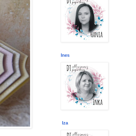
Ines
Iza