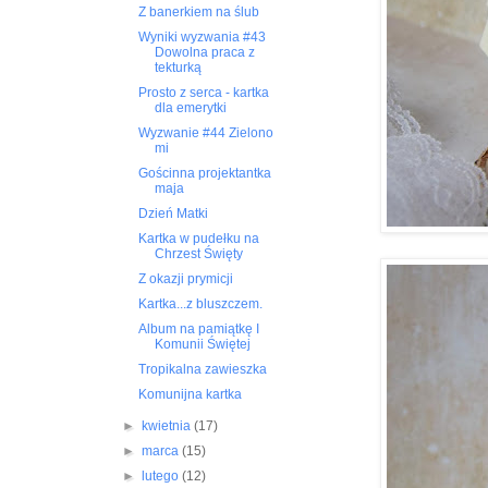
Z banerkiem na ślub
Wyniki wyzwania #43
Dowolna praca z
tekturką
Prosto z serca - kartka
dla emerytki
Wyzwanie #44 Zielono
mi
Gościnna projektantka
maja
Dzień Matki
Kartka w pudełku na
Chrzest Święty
Z okazji prymicji
Kartka...z bluszczem.
Album na pamiątkę I
Komunii Świętej
Tropikalna zawieszka
Komunijna kartka
►
kwietnia
(17)
►
marca
(15)
►
lutego
(12)