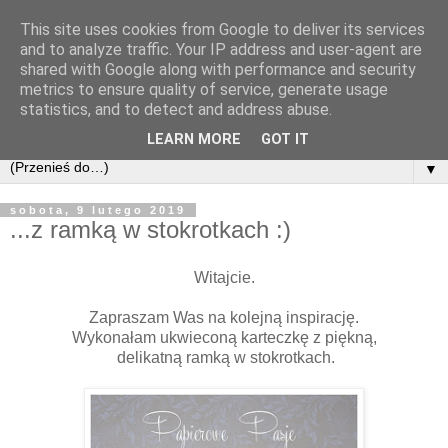
This site uses cookies from Google to deliver its services
and to analyze traffic. Your IP address and user-agent are
shared with Google along with performance and security
metrics to ensure quality of service, generate usage
statistics, and to detect and address abuse.
LEARN MORE
GOT IT
▼
sobota, 9 lutego 2019
...z ramką w stokrotkach :)
Witajcie.
Zapraszam Was na kolejną inspirację.
Wykonałam ukwieconą karteczkę z piękną,
delikatną ramką w stokrotkach.