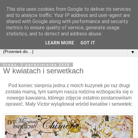
This site uses cookies from Google to deliver its services
and to analyze traffic. Your IP address and user-agent are
shared with Google along with performance and security
metrics to ensure quality of service, generate usage
statistics, and to detect and address abuse.
LEARN MORE
GOT IT
▼
środa, 3 października 2018
W kwiatach i serwetkach
Pod koniec sierpnia jedna z moich kuzynek po raz drugi
została mamą, tym samym nasza rodzina wzbogaciła się o
nowego kawalera, którego zdjęcie ostatnio postanowiłam
oprawić. Mały Victor wylądował wśród kwiatów i serwetek: