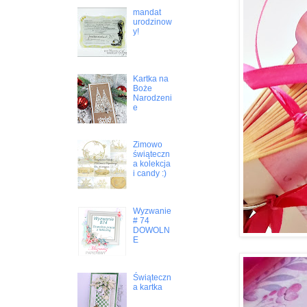
mandat
urodzinow
y!
Kartka na
Boże
Narodzeni
e
Zimowo
świąteczn
a kolekcja
i candy :)
Wyzwanie
# 74
DOWOLN
E
Świąteczn
a kartka