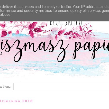
deliver its services and to analyze traffic. Your IP address and
formance and security metrics to ensure quality of service, ge
 abuse.
ów bloga
dziernika 2018