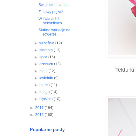
Świąteczna kartka
Zimowy pejzaż
W kwiatach i
serwetkach
Ślubne wariacje na
rowerze...
►
września
(12)
►
sierpnia
(13)
►
lipca
(15)
►
czerwca
(13)
Tekturki
►
maja
(12)
►
kwietnia
(9)
►
marca
(11)
►
lutego
(14)
►
stycznia
(10)
►
2017
(194)
►
2016
(188)
Popularne posty