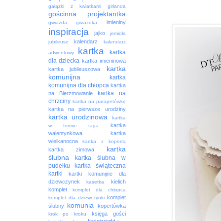
gałązki z kwiatkami
girlanda
gościnna projektantka
imieniny
gwiazda
gwiazdka
inspiracja
jajko
jemioła
kalendarz
jubileusz
kalendarz
kartka
kartka
adwentowy
dla dziecka
kartka imieninowa
kartka
kartka jubileuszowa
komunijna
kartka
komunijna dla chłopca
kartka
kartka na
na Bierzmowanie
chrzciny
kartka na parapetówkę
kartka na pierwsze urodziny
kartka urodzinowa
kartka
kartka
w formie taga
walentynkowa
kartka
wielkanocna
kartka z kopertą
kartka
kartka zimowa
ślubna
kartka ślubna w
pudełku
kartka świąteczna
kartki
kartki komunijne dla
dziewczynek
kielich
kasetka
komplet
komplet dla chłopca
komplet
komplet dla dziewczynki
komunia
ślubny
kopertówka
księga gości
krok po kroku