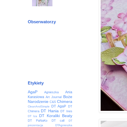
Obserwatorzy
Etykiety
AgaP
Ania
Agnieszka
Boże
Karasiowa
Art Journal
Narodzenie
Chimera
C&S
DT AgaP
DT
CleanAndSimple
DT Hania
Chimera
DT Ines
DT Koraliki Beaty
DT Iza
DT PaNaKo
DT call
DT
prezentacja
DTAgnieszka