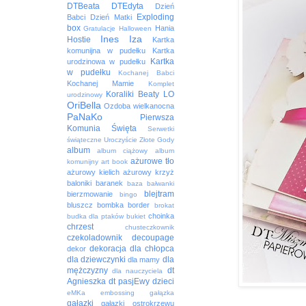
DTBeata
DTEdyta
Dzień
Exploding
Babci
Dzień Matki
box
Hania
Gratulacje
Halloween
Ines
Iza
Hostie
Kartka
komunijna w pudełku
Kartka
Kartka
urodzinowa w pudełku
w pudełku
Kochanej Babci
Kochanej Mamie
Komplet
Koraliki Beaty
LO
urodzinowy
OriBella
Ozdoba wielkanocna
PaNaKo
Pierwsza
Komunia Święta
Serwetki
świąteczne
Uroczyście
Złote Gody
album
album ciążowy
album
ażurowe tło
komunijny
art book
ażurowy kielich
ażurowy krzyż
baloniki
baranek
baza
bałwanki
blejtram
bierzmowanie
bingo
bluszcz
bombka
border
brokat
choinka
budka dla ptaków
bukiet
chrzest
chusteczkownik
czekoladownik
decoupage
dekoracja
dla chłopca
dekor
dla dziewczynki
dla
dla mamy
mężczyzny
dt
dla nauczyciela
Agnieszka
dt pasjEwy
dzieci
eMKa
embossing
gałązka
gałązki
gałązki ostrokrzewu