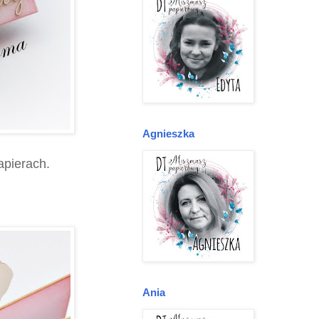
Agnieszka
apierach.
Ania