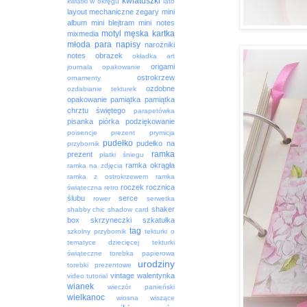
kwiatuszki
kwiatki w okręgu
lato
layout
mechaniczne zegary
mini
album
mini blejtram
mini notes
motyl
męska kartka
mixmedia
młoda para
napisy
narożniki
notes
obrazek
okładka art
origami
journala
opakowanie
ostrokrzew
ornamenty
ozdobne
ozdabianie tekturek
opakowanie
pamiątka
pamiątka
chrztu świętego
parapetówka
pisanka
piórka
podziękowanie
poisencje
prezent
prymicja
pudełko
pudełko na
przybornik
ramka
prezent
płatki śniegu
ramka okrągła
ramka na zdjęcia
ramka z ostrokrzewem
ramka
roczek
rocznica
świąteczna
retro
ślubu
serce
rower
serwetka
shaker
shabby chic
shadow card
box
skrzyneczki
szkatułka
tag
szkolny przybornik
tekturki o
tematyce dziecięcej
tekturki
świąteczne
torebka papierowa
urodziny
torebki prezentowe
vintage
walentynka
video tutorial
wianek
wieczór panieński
wielkanoc
wiosna
wiszące