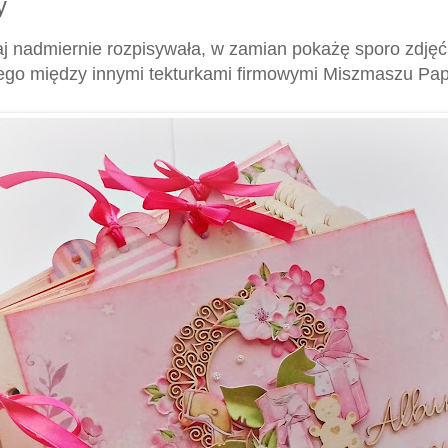
y
iaj nadmiernie rozpisywała, w zamian pokażę sporo zdj
ego między innymi tekturkami firmowymi Miszmaszu Pa