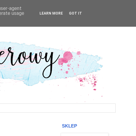
 user-agent
nerate usage
LEARN MORE
GOT IT
SKLEP