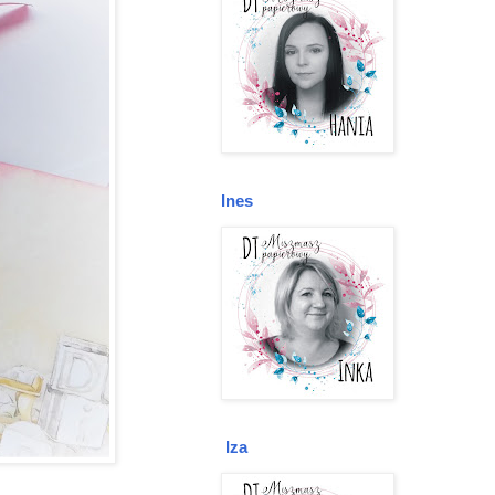
Ines
Iza