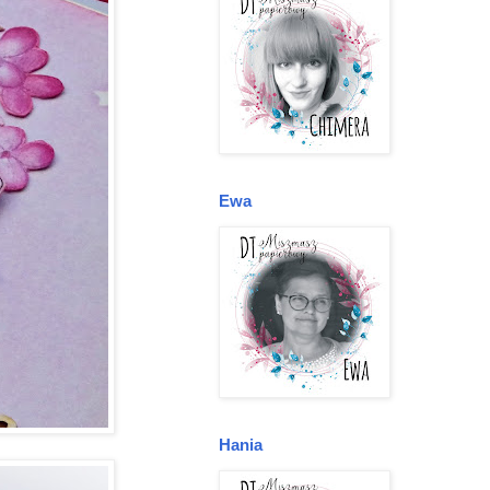
Ewa
Hania