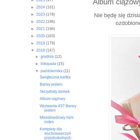
Album ciążow
►
2025
(97)
►
2024
(161)
Nie będę się dzis
►
2023
(178)
►
2022
(196)
ozdobion
►
2021
(186)
►
2020
(183)
►
2019
(179)
▼
2018
(147)
►
grudnia
(12)
►
listopada
(15)
▼
października
(11)
Świąteczna kartka
Barwy jesieni
Skrzydlaty domek
Album ciążowy
Wyzwanie #37 Barwy
jesieni
Mixedmediowy mini
notes
Komplety dla
wychowawczyń
przedszkolnych.