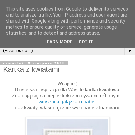
This site uses cookies from Google to deliver its services
and to analyze traffic. Your IP address and user-agent are
shared with Google along with performance and security
metrics to ensure quality of service, generate usage
statistics, and to detect and address abuse.
LEARN MORE
GOT IT
▼
czwartek, 9 sierpnia 2018
Kartka z kwiatami
Witajcie:)
Dzisiejsza inspiracja dla Was, to kartka kwiatowa.
Znajdują się na niej tekturki z motywami roślinnymi :
wiosenna gałązka
i
chaber
,
oraz kwiaty własnoręcznie wykonane z foamiranu.