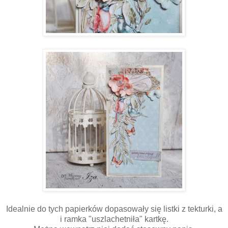
Idealnie do tych papierków dopasowały się listki z tekturki, a
i ramka "uszlachetniła" kartkę.