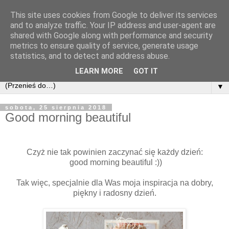
This site uses cookies from Google to deliver its services
and to analyze traffic. Your IP address and user-agent are
shared with Google along with performance and security
metrics to ensure quality of service, generate usage
statistics, and to detect and address abuse.
LEARN MORE
GOT IT
▼
sobota, 25 sierpnia 2018
Good morning beautiful
Czyż nie tak powinien zaczynać się każdy dzień:
good morning beautiful :))
Tak więc, specjalnie dla Was moja inspiracja na dobry,
piękny i radosny dzień.