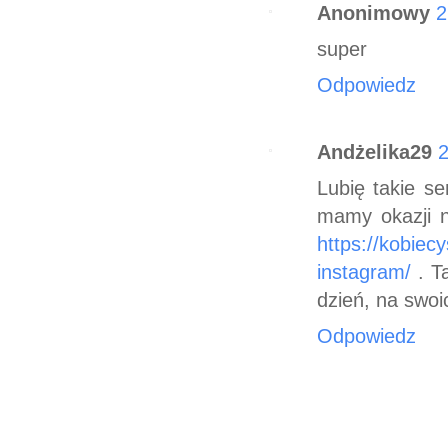
Anonimowy
2
super
Odpowiedz
Andżelika29
2
Lubię takie se
mamy okazji n
https://kobiecy
instagram/
. T
dzień, na swoi
Odpowiedz