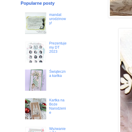
Popularne posty
mandat
urodzinow
y!
Prezentuje
my DT
2023
Świąteczn
a kartka
Kartka na
Boże
Narodzeni
e
Wyzwanie