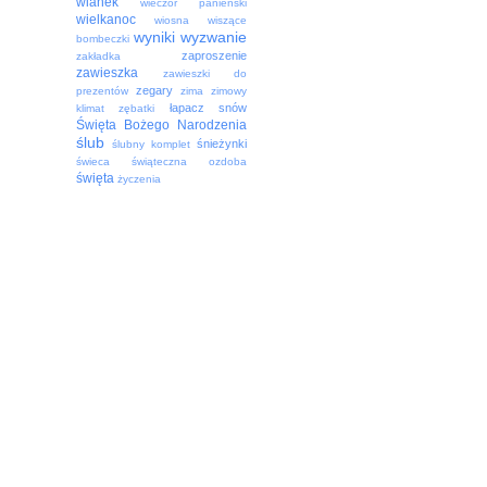
wianek
wieczór panieński
wielkanoc
wiosna
wiszące
wyniki
wyzwanie
bombeczki
zaproszenie
zakładka
zawieszka
zawieszki do
zegary
prezentów
zima
zimowy
łapacz snów
klimat
zębatki
Święta Bożego Narodzenia
ślub
śnieżynki
ślubny komplet
świeca
świąteczna ozdoba
święta
życzenia