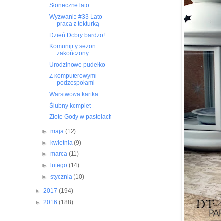
Słoneczne lato
Wyzwanie #33 Lato -
praca z tekturką
Dzień Dobry bardzo!
Komunijny sezon
zakończony
Urodzinowe pudełko
Z komputerowymi
podzespołami
Warstwowa kartka
Ślubny komplet
Złote Gody w pastelach
►
maja
(12)
►
kwietnia
(9)
►
marca
(11)
►
lutego
(14)
►
stycznia
(10)
►
2017
(194)
►
2016
(188)