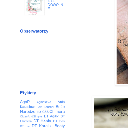
# 74
DOWOLN
E
Obserwatorzy
Etykiety
AgaP
Ania
Agnieszka
Boże
Karasiowa
Art Journal
Narodzenie
Chimera
C&S
DT AgaP
DT
CleanAndSimple
DT Hania
Chimera
DT Ines
DT Koraliki Beaty
DT Iza