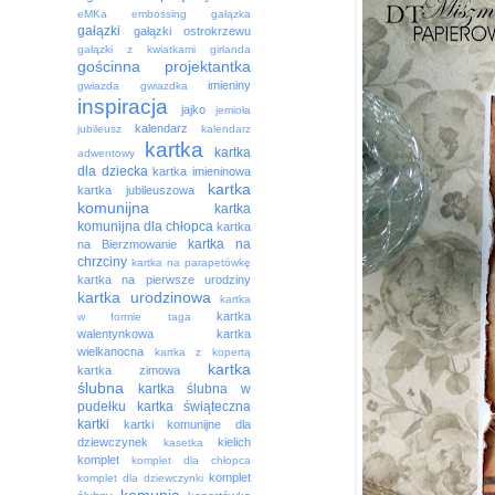
eMKa
embossing
gałązka
gałązki
gałązki ostrokrzewu
gałązki z kwiatkami
girlanda
gościnna projektantka
imieniny
gwiazda
gwiazdka
inspiracja
jajko
jemioła
kalendarz
jubileusz
kalendarz
kartka
kartka
adwentowy
dla dziecka
kartka imieninowa
kartka
kartka jubileuszowa
komunijna
kartka
komunijna dla chłopca
kartka
kartka na
na Bierzmowanie
chrzciny
kartka na parapetówkę
kartka na pierwsze urodziny
kartka urodzinowa
kartka
kartka
w formie taga
walentynkowa
kartka
wielkanocna
kartka z kopertą
kartka
kartka zimowa
ślubna
kartka ślubna w
pudełku
kartka świąteczna
kartki
kartki komunijne dla
dziewczynek
kielich
kasetka
komplet
komplet dla chłopca
komplet
komplet dla dziewczynki