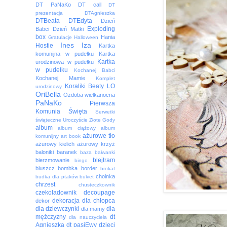
DT PaNaKo
DT call
DT
prezentacja
DTAgnieszka
DTBeata
DTEdyta
Dzień
Exploding
Babci
Dzień Matki
box
Hania
Gratulacje
Halloween
Ines
Iza
Hostie
Kartka
komunijna w pudełku
Kartka
Kartka
urodzinowa w pudełku
w pudełku
Kochanej Babci
Kochanej Mamie
Komplet
Koraliki Beaty
LO
urodzinowy
OriBella
Ozdoba wielkanocna
PaNaKo
Pierwsza
Komunia Święta
Serwetki
świąteczne
Uroczyście
Złote Gody
album
album ciążowy
album
ażurowe tło
komunijny
art book
ażurowy kielich
ażurowy krzyż
baloniki
baranek
baza
bałwanki
blejtram
bierzmowanie
bingo
bluszcz
bombka
border
brokat
choinka
budka dla ptaków
bukiet
chrzest
chusteczkownik
czekoladownik
decoupage
dekoracja
dla chłopca
dekor
dla dziewczynki
dla
dla mamy
mężczyzny
dt
dla nauczyciela
Agnieszka
dt pasjEwy
dzieci