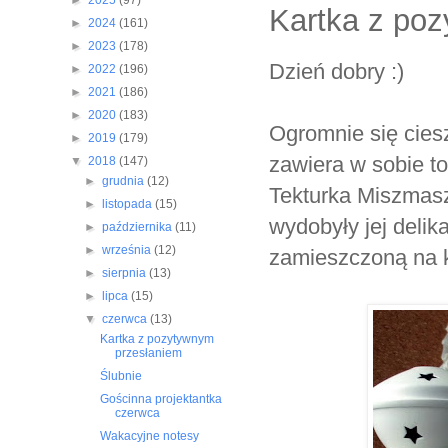
►
2025
(97)
Kartka z po
►
2024
(161)
►
2023
(178)
Dzień dobry :)
►
2022
(196)
►
2021
(186)
►
2020
(183)
Ogromnie się cies
►
2019
(179)
zawiera w sobie to
▼
2018
(147)
►
grudnia
(12)
Tekturka Miszmasz 
►
listopada
(15)
wydobyły jej delik
►
października
(11)
►
września
(12)
zamieszczoną na k
►
sierpnia
(13)
►
lipca
(15)
▼
czerwca
(13)
Kartka z pozytywnym
przesłaniem
Ślubnie
Gościnna projektantka
czerwca
Wakacyjne notesy