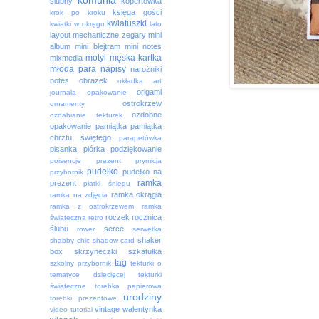
komunia
ślubny
kopertówka
księga gości
krok po kroku
kwiatuszki
kwiatki w okręgu
lato
layout
mechaniczne zegary
mini
album
mini blejtram
mini notes
motyl
męska kartka
mixmedia
młoda para
napisy
narożniki
notes
obrazek
okładka art
origami
journala
opakowanie
ostrokrzew
ornamenty
ozdobne
ozdabianie tekturek
opakowanie
pamiątka
pamiątka
chrztu świętego
parapetówka
pisanka
piórka
podziękowanie
poisencje
prezent
prymicja
pudełko
pudełko na
przybornik
ramka
prezent
płatki śniegu
ramka okrągła
ramka na zdjęcia
ramka z ostrokrzewem
ramka
roczek
rocznica
świąteczna
retro
ślubu
serce
rower
serwetka
shaker
shabby chic
shadow card
box
skrzyneczki
szkatułka
tag
szkolny przybornik
tekturki o
tematyce dziecięcej
tekturki
świąteczne
torebka papierowa
urodziny
torebki prezentowe
vintage
walentynka
video tutorial