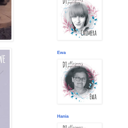
Ewa
Hania