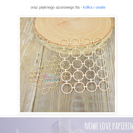
oraz pięknego ażurowego tła -
kółka i owale