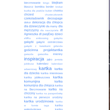
blejtram
bierzmowanie
bingo
bluszcz
bombka
border
brokat
choinka
budka dla ptaków
bukiet
chrzest
chusteczkownik
czekoladownik
decoupage
dekoracja
dla chłopca
dekor
dla dziewczynki
dla
dla mamy
mężczyzny
dt
dla nauczyciela
Agnieszka
dt pasjEwy
dzieci
eMKa
embossing
gałązka
gałązki
gałązki ostrokrzewu
gałązki z kwiatkami
girlanda
gościnna projektantka
imieniny
gwiazda
gwiazdka
inspiracja
jajko
jemioła
kalendarz
jubileusz
kalendarz
kartka
kartka
adwentowy
dla dziecka
kartka imieninowa
kartka
kartka jubileuszowa
komunijna
kartka
komunijna dla chłopca
kartka
kartka na
na Bierzmowanie
chrzciny
kartka na parapetówkę
kartka na pierwsze urodziny
kartka urodzinowa
kartka
kartka
w formie taga
walentynkowa
kartka