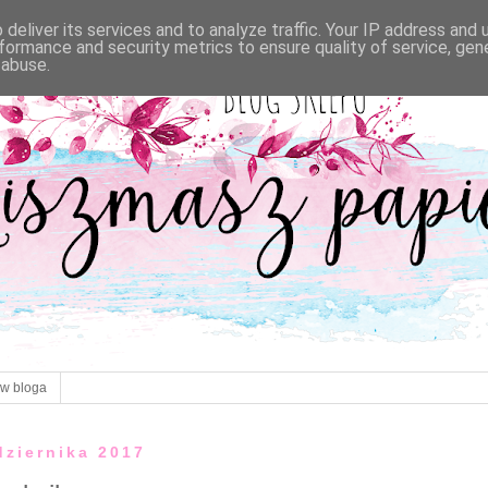
deliver its services and to analyze traffic. Your IP address and
formance and security metrics to ensure quality of service, ge
 abuse.
ów bloga
dziernika 2017