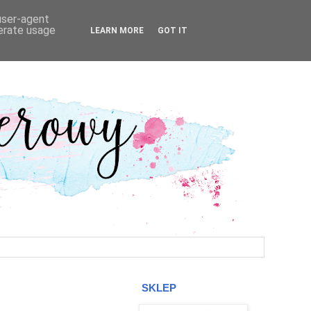
 user-agent
nerate usage
LEARN MORE
GOT IT
SKLEP