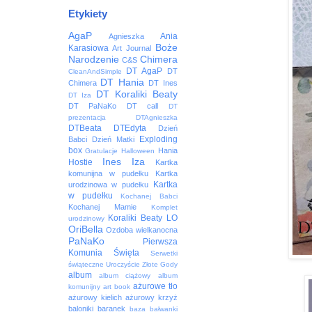
Etykiety
AgaP
Ania
Agnieszka
Boże
Karasiowa
Art Journal
Narodzenie
Chimera
C&S
DT AgaP
DT
CleanAndSimple
DT Hania
Chimera
DT Ines
DT Koraliki Beaty
DT Iza
DT PaNaKo
DT call
DT
prezentacja
DTAgnieszka
DTBeata
DTEdyta
Dzień
Exploding
Babci
Dzień Matki
box
Hania
Gratulacje
Halloween
Ines
Iza
Hostie
Kartka
komunijna w pudełku
Kartka
Kartka
urodzinowa w pudełku
w pudełku
Kochanej Babci
Kochanej Mamie
Komplet
Koraliki Beaty
LO
urodzinowy
OriBella
Ozdoba wielkanocna
PaNaKo
Pierwsza
Komunia Święta
Serwetki
świąteczne
Uroczyście
Złote Gody
album
album ciążowy
album
ażurowe tło
komunijny
art book
ażurowy kielich
ażurowy krzyż
baloniki
baranek
baza
bałwanki