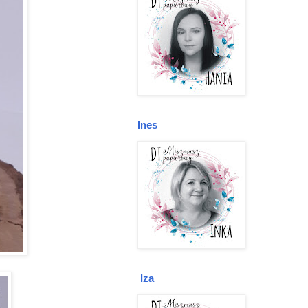
Ines
Iza