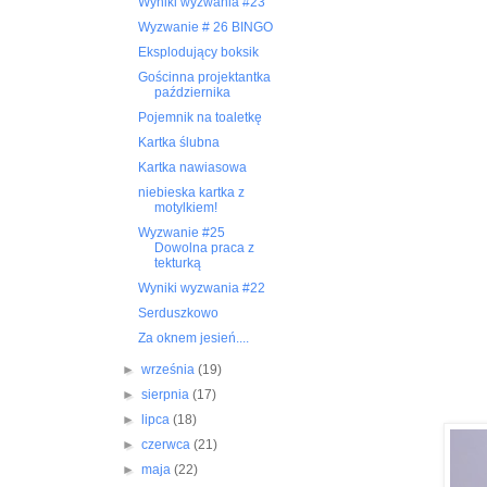
Wyniki wyzwania #23
Wyzwanie # 26 BINGO
Eksplodujący boksik
Gościnna projektantka
października
Pojemnik na toaletkę
Kartka ślubna
Kartka nawiasowa
niebieska kartka z
motylkiem!
Wyzwanie #25
Dowolna praca z
tekturką
Wyniki wyzwania #22
Serduszkowo
Za oknem jesień....
►
września
(19)
►
sierpnia
(17)
►
lipca
(18)
►
czerwca
(21)
►
maja
(22)