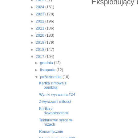
Eksplodujący 
►
2025
(97)
►
2024
(161)
►
2023
(178)
►
2022
(196)
►
2021
(186)
►
2020
(183)
►
2019
(179)
►
2018
(147)
▼
2017
(194)
►
grudnia
(12)
►
listopada
(12)
▼
października
(18)
Kartka zimowa z
bombką
Wyniki wyzwania #24
Z wyrazami miłości
Kartka z
dzwoneczkami
Tekturkowe serce w
różach
Romantycznie