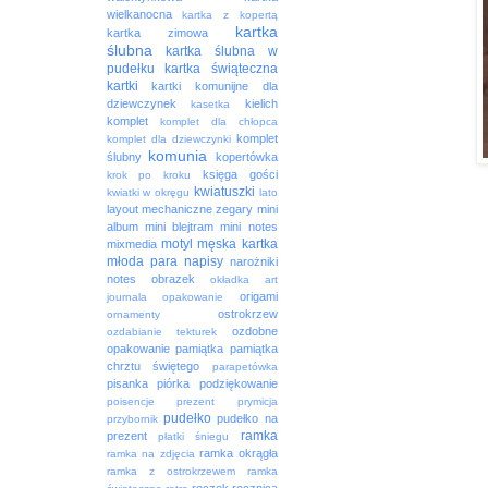
wielkanocna
kartka z kopertą
kartka
kartka zimowa
ślubna
kartka ślubna w
pudełku
kartka świąteczna
kartki
kartki komunijne dla
dziewczynek
kielich
kasetka
komplet
komplet dla chłopca
komplet
komplet dla dziewczynki
komunia
ślubny
kopertówka
księga gości
krok po kroku
kwiatuszki
kwiatki w okręgu
lato
layout
mechaniczne zegary
mini
album
mini blejtram
mini notes
motyl
męska kartka
mixmedia
młoda para
napisy
narożniki
notes
obrazek
okładka art
origami
journala
opakowanie
ostrokrzew
ornamenty
ozdobne
ozdabianie tekturek
opakowanie
pamiątka
pamiątka
chrztu świętego
parapetówka
pisanka
piórka
podziękowanie
poisencje
prezent
prymicja
pudełko
pudełko na
przybornik
ramka
prezent
płatki śniegu
ramka okrągła
ramka na zdjęcia
ramka z ostrokrzewem
ramka