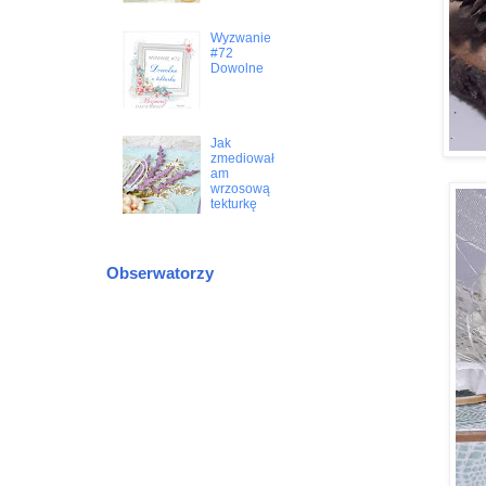
Wyzwanie
#72
Dowolne
Jak
zmediował
am
wrzosową
tekturkę
Obserwatorzy