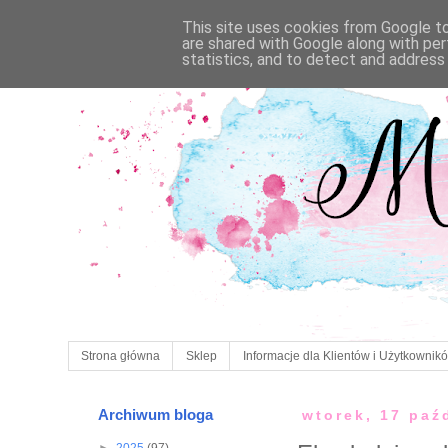
This site uses cookies from Google to 
are shared with Google along with per
statistics, and to detect and address
Strona główna
Sklep
Informacje dla Klientów i Użytkownik
Archiwum bloga
wtorek, 17 paź