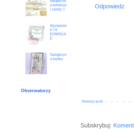
świąteczn
Odpowiedz
a kolekcja
i candy :)
Wyzwanie
# 74
DOWOLN
E
Świąteczn
a kartka
Obserwatorzy
Nowszy post
Subskrybuj:
Koment