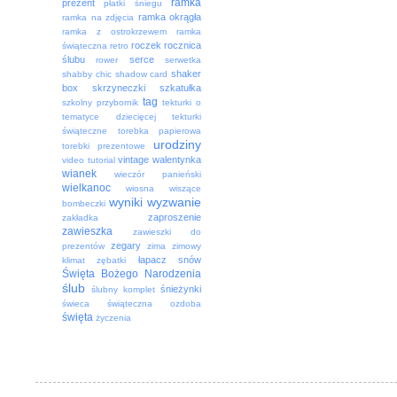
ramka
prezent
płatki śniegu
ramka okrągła
ramka na zdjęcia
ramka z ostrokrzewem
ramka
roczek
rocznica
świąteczna
retro
ślubu
serce
rower
serwetka
shaker
shabby chic
shadow card
box
skrzyneczki
szkatułka
tag
szkolny przybornik
tekturki o
tematyce dziecięcej
tekturki
świąteczne
torebka papierowa
urodziny
torebki prezentowe
vintage
walentynka
video tutorial
wianek
wieczór panieński
wielkanoc
wiosna
wiszące
wyniki
wyzwanie
bombeczki
zaproszenie
zakładka
zawieszka
zawieszki do
zegary
prezentów
zima
zimowy
łapacz snów
klimat
zębatki
Święta Bożego Narodzenia
ślub
śnieżynki
ślubny komplet
świeca
świąteczna ozdoba
święta
życzenia