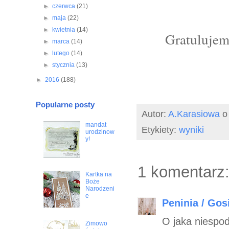
►
czerwca
(21)
►
maja
(22)
►
kwietnia
(14)
Gratulujem
►
marca
(14)
►
lutego
(14)
►
stycznia
(13)
►
2016
(188)
Popularne posty
Autor:
A.Karasiowa
mandat
Etykiety:
wyniki
urodzinow
y!
1 komentarz
Kartka na
Boże
Narodzeni
e
Peninia / Gos
O jaka niespodz
Zimowo