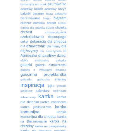
ażurowe tło
komunijny
art book
ażurowy kielich
ażurowy krzyż
baloniki
baranek
baza
bałwanki
blejtram
bierzmowanie
bingo
bluszcz
bombka
border
brokat
choinka
budka dla ptaków
bukiet
chrzest
chusteczkownik
czekoladownik
decoupage
dekoracja
dla chłopca
dekor
dla dziewczynki
dla
dla mamy
mężczyzny
dt
dla nauczyciela
Agnieszka
dt pasjEwy
dzieci
eMKa
embossing
gałązka
gałązki
gałązki ostrokrzewu
gałązki z kwiatkami
girlanda
gościnna projektantka
imieniny
gwiazda
gwiazdka
inspiracja
jajko
jemioła
kalendarz
jubileusz
kalendarz
kartka
kartka
adwentowy
dla dziecka
kartka imieninowa
kartka
kartka jubileuszowa
komunijna
kartka
komunijna dla chłopca
kartka
kartka na
na Bierzmowanie
chrzciny
kartka na parapetówkę
kartka na pierwsze urodziny