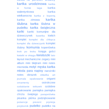
kartka urodzinowa
kartka
kartka
w formie taga
walentynkowa
kartka
wielkanocna
kartka z kopertą
kartka
kartka zimowa
ślubna
kartka ślubna w
pudełku
kartka świąteczna
kartki
kartki komunijne dla
dziewczynek
kielich
kasetka
komplet
komplet dla chłopca
komplet
komplet dla dziewczynki
komunia
ślubny
kopertówka
księga gości
krok po kroku
kwiatuszki
kwiatki w okręgu
lato
layout
mechaniczne zegary
mini
album
mini blejtram
mini notes
motyl
męska kartka
mixmedia
młoda para
napisy
narożniki
notes
obrazek
okładka art
origami
journala
opakowanie
ostrokrzew
ornamenty
ozdobne
ozdabianie tekturek
opakowanie
pamiątka
pamiątka
chrztu świętego
parapetówka
pisanka
piórka
podziękowanie
poisencje
prezent
prymicja
pudełko
pudełko na
przybornik