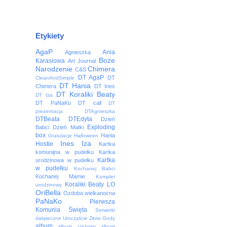
Etykiety
AgaP
Ania
Agnieszka
Boże
Karasiowa
Art Journal
Narodzenie
Chimera
C&S
DT AgaP
DT
CleanAndSimple
DT Hania
Chimera
DT Ines
DT Koraliki Beaty
DT Iza
DT PaNaKo
DT call
DT
prezentacja
DTAgnieszka
DTBeata
DTEdyta
Dzień
Exploding
Babci
Dzień Matki
box
Hania
Gratulacje
Halloween
Ines
Iza
Hostie
Kartka
komunijna w pudełku
Kartka
Kartka
urodzinowa w pudełku
w pudełku
Kochanej Babci
Kochanej Mamie
Komplet
Koraliki Beaty
LO
urodzinowy
OriBella
Ozdoba wielkanocna
PaNaKo
Pierwsza
Komunia Święta
Serwetki
świąteczne
Uroczyście
Złote Gody
album
album ciążowy
album