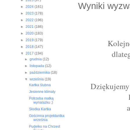
►
2025
(97)
Wyniki wyzw
►
2024
(161)
►
2023
(178)
►
2022
(196)
►
2021
(186)
►
2020
(183)
Kolejn
►
2019
(179)
►
2018
(147)
dlate
▼
2017
(194)
►
grudnia
(12)
►
listopada
(12)
►
października
(18)
▼
września
(19)
Dziękujemy 
Kartka ślubna
Jesienne klimaty
Potrzeba matką
wynalazku ;)
Słodka Kartka
Gościnna projektantka
września
Pudełko na Chrzest