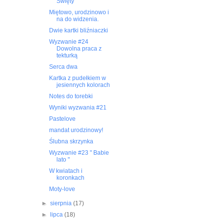
Święty
Miętowo, urodzinowo i
na do widzenia.
Dwie kartki bliźniaczki
Wyzwanie #24
Dowolna praca z
tekturką
Serca dwa
Kartka z pudełkiem w
jesiennych kolorach
Notes do torebki
Wyniki wyzwania #21
Pastelove
mandat urodzinowy!
Ślubna skrzynka
Wyzwanie #23 " Babie
lato "
W kwiatach i
koronkach
Moty-love
►
sierpnia
(17)
►
lipca
(18)