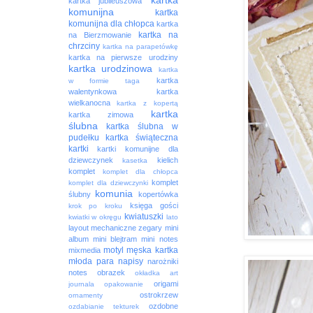
kartka
kartka jubileuszowa
komunijna
kartka
komunijna dla chłopca
kartka
kartka na
na Bierzmowanie
chrzciny
kartka na parapetówkę
kartka na pierwsze urodziny
kartka urodzinowa
kartka
kartka
w formie taga
walentynkowa
kartka
wielkanocna
kartka z kopertą
kartka
kartka zimowa
ślubna
kartka ślubna w
pudełku
kartka świąteczna
kartki
kartki komunijne dla
dziewczynek
kielich
kasetka
komplet
komplet dla chłopca
komplet
komplet dla dziewczynki
komunia
ślubny
kopertówka
księga gości
krok po kroku
kwiatuszki
kwiatki w okręgu
lato
layout
mechaniczne zegary
mini
album
mini blejtram
mini notes
motyl
męska kartka
mixmedia
młoda para
napisy
narożniki
notes
obrazek
okładka art
origami
journala
opakowanie
ostrokrzew
ornamenty
ozdobne
ozdabianie tekturek