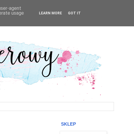
 user-agent
nerate usage
LEARN MORE
GOT IT
SKLEP