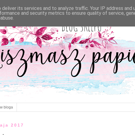
deliver its services and to analyze traffic. Your IP address and
formance and security metrics to ensure quality of service, ge
 abuse.
ów bloga
maja 2017