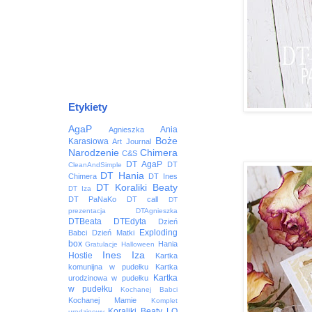
Etykiety
AgaP
Ania
Agnieszka
Boże
Karasiowa
Art Journal
Narodzenie
Chimera
C&S
DT AgaP
DT
CleanAndSimple
DT Hania
Chimera
DT Ines
DT Koraliki Beaty
DT Iza
DT PaNaKo
DT call
DT
prezentacja
DTAgnieszka
DTBeata
DTEdyta
Dzień
Exploding
Babci
Dzień Matki
box
Hania
Gratulacje
Halloween
Ines
Iza
Hostie
Kartka
komunijna w pudełku
Kartka
Kartka
urodzinowa w pudełku
w pudełku
Kochanej Babci
Kochanej Mamie
Komplet
Koraliki Beaty
LO
urodzinowy