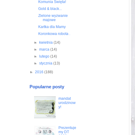
Komunia Święta!
Gold & black...
Zielone wyzwanie
majowe
Kartka dla Mamy
Koronkowa robota .
►
kwietnia
(14)
►
marca
(14)
►
lutego
(14)
►
stycznia
(13)
►
2016
(188)
Popularne posty
mandat
urodzinow
y!
Prezentuje
my DT