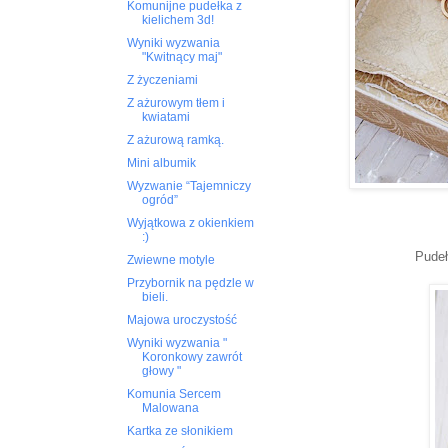
Komunijne pudełka z
kielichem 3d!
Wyniki wyzwania
"Kwitnący maj"
Z życzeniami
Z ażurowym tłem i
kwiatami
Z ażurową ramką.
Mini albumik
Wyzwanie “Tajemniczy
ogród”
Wyjątkowa z okienkiem
:)
Pudeł
Zwiewne motyle
Przybornik na pędzle w
bieli.
Majowa uroczystość
Wyniki wyzwania "
Koronkowy zawrót
głowy "
Komunia Sercem
Malowana
Kartka ze słonikiem