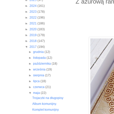
Z ażurową ra
►
2025
(97)
►
2024
(161)
►
2023
(178)
►
2022
(196)
►
2021
(186)
►
2020
(183)
►
2019
(179)
►
2018
(147)
▼
2017
(194)
►
grudnia
(12)
►
listopada
(12)
►
października
(18)
►
września
(19)
►
sierpnia
(17)
►
lipca
(18)
►
czerwca
(21)
▼
maja
(22)
Trojaczki na długopisy
Album komunijny.
Komplet komunijny