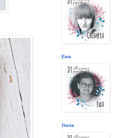
Ewa
Hania