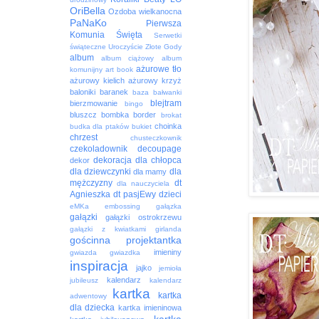
OriBella
Ozdoba wielkanocna
PaNaKo
Pierwsza
Komunia Święta
Serwetki
świąteczne
Uroczyście
Złote Gody
album
album ciążowy
album
ażurowe tło
komunijny
art book
ażurowy kielich
ażurowy krzyż
baloniki
baranek
baza
bałwanki
blejtram
bierzmowanie
bingo
bluszcz
bombka
border
brokat
choinka
budka dla ptaków
bukiet
chrzest
chusteczkownik
czekoladownik
decoupage
dekoracja
dla chłopca
dekor
dla dziewczynki
dla
dla mamy
mężczyzny
dt
dla nauczyciela
Agnieszka
dt pasjEwy
dzieci
eMKa
embossing
gałązka
gałązki
gałązki ostrokrzewu
gałązki z kwiatkami
girlanda
gościnna projektantka
imieniny
gwiazda
gwiazdka
inspiracja
jajko
jemioła
kalendarz
jubileusz
kalendarz
kartka
kartka
adwentowy
dla dziecka
kartka imieninowa