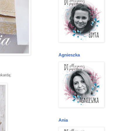
Agnieszka
okardą:
Ania