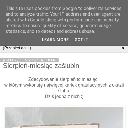
This site uses cookies from Google to deliver its services
and to analyze traffic. Your IP address and user-agent are
shared with Google along with performance and security
metrics to ensure quality of service, generate usage
statistics, and to detect and address abuse.
LEARN MORE
GOT IT
▼
piątek, 5 sierpnia 2016
Sierpień-miesiąc zaślubin
Zdecydowanie sierpień to miesiąc,
w którym wykonuję najwięcej kartek gratulacyjnych z okazji
ślubu.
Dziś jedna z nich :)