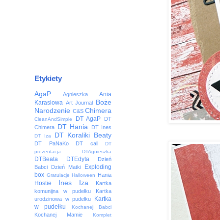
Etykiety
AgaP
Ania
Agnieszka
Boże
Karasiowa
Art Journal
Narodzenie
Chimera
C&S
DT AgaP
DT
CleanAndSimple
DT Hania
Chimera
DT Ines
DT Koraliki Beaty
DT Iza
DT PaNaKo
DT call
DT
prezentacja
DTAgnieszka
DTBeata
DTEdyta
Dzień
Exploding
Babci
Dzień Matki
box
Hania
Gratulacje
Halloween
Ines
Iza
Hostie
Kartka
komunijna w pudełku
Kartka
Kartka
urodzinowa w pudełku
w pudełku
Kochanej Babci
Kochanej Mamie
Komplet