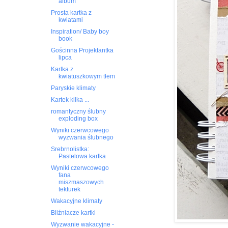
album
Prosta kartka z
kwiatami
Inspiration/ Baby boy
book
Gościnna Projektantka
lipca
Kartka z
kwiatuszkowym tłem
Paryskie klimaty
Kartek kilka ...
romantyczny ślubny
exploding box
Wyniki czerwcowego
wyzwania ślubnego
Srebrnolistka:
Pastelowa kartka
Wyniki czerwcowego
fana
miszmaszowych
tekturek
Wakacyjne klimaty
Bliźniacze kartki
Wyzwanie wakacyjne -