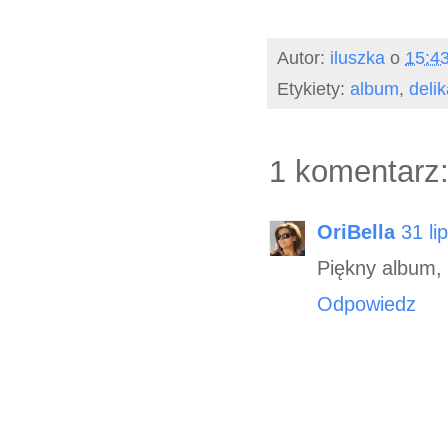
Autor:
iluszka
o
15:4
Etykiety:
album
,
deli
1 komentarz
OriBella
31 li
Piękny album, 
Odpowiedz