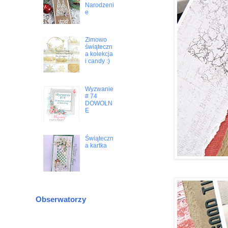
Narodzeni
e
Zimowo
świąteczn
a kolekcja
i candy :)
Wyzwanie
# 74
DOWOLN
E
Świąteczn
a kartka
Obserwatorzy