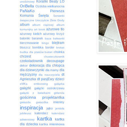
Koraliki Beaty
LO
urodzinowy
OriBella
Ozdoba wielkanocna
PaNaKo
Pierwsza
Komunia Święta
Serwetki
świąteczne
Uroczyście
Złote Gody
album
album ciążowy
album
ażurowe tło
komunijny
art book
ażurowy kielich
ażurowy krzyż
baloniki
baranek
baza
bałwanki
blejtram
bierzmowanie
bingo
bluszcz
bombka
border
brokat
choinka
budka dla ptaków
bukiet
chrzest
chusteczkownik
czekoladownik
decoupage
dekoracja
dla chłopca
dekor
dla dziewczynki
dla
dla mamy
mężczyzny
dt
dla nauczyciela
Agnieszka
dt pasjEwy
dzieci
eMKa
embossing
gałązka
gałązki
gałązki ostrokrzewu
gałązki z kwiatkami
girlanda
gościnna projektantka
imieniny
gwiazda
gwiazdka
inspiracja
jajko
jemioła
kalendarz
jubileusz
kalendarz
kartka
kartka
adwentowy
dla dziecka
kartka imieninowa