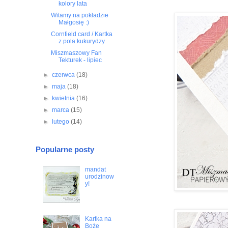
kolory lata
Witamy na pokładzie
Małgosię :)
Cornfield card / Kartka
z pola kukurydzy
Miszmaszowy Fan
Tekturek - lipiec
►
czerwca
(18)
►
maja
(18)
►
kwietnia
(16)
►
marca
(15)
►
lutego
(14)
Popularne posty
mandat
urodzinow
y!
Kartka na
Boże