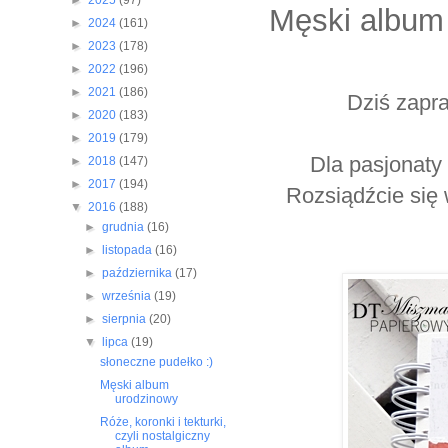
►
2025
(97)
Męski album
►
2024
(161)
►
2023
(178)
►
2022
(196)
►
2021
(186)
Dziś zapr
►
2020
(183)
►
2019
(179)
Dla pasjonaty
►
2018
(147)
►
2017
(194)
Rozsiądźcie się 
▼
2016
(188)
►
grudnia
(16)
►
listopada
(16)
►
października
(17)
►
września
(19)
►
sierpnia
(20)
▼
lipca
(19)
słoneczne pudełko :)
Męski album
urodzinowy
Róże, koronki i tekturki,
czyli nostalgiczny