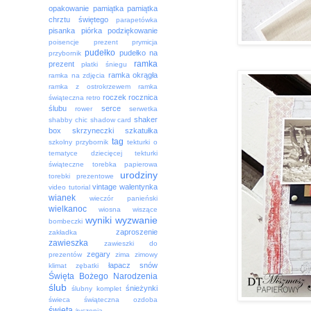
opakowanie
pamiątka
pamiątka
chrztu świętego
parapetówka
pisanka
piórka
podziękowanie
poisencje
prezent
prymicja
pudełko
pudełko na
przybornik
ramka
prezent
płatki śniegu
ramka okrągła
ramka na zdjęcia
ramka z ostrokrzewem
ramka
roczek
rocznica
świąteczna
retro
ślubu
serce
rower
serwetka
shaker
shabby chic
shadow card
box
skrzyneczki
szkatułka
tag
szkolny przybornik
tekturki o
tematyce dziecięcej
tekturki
świąteczne
torebka papierowa
urodziny
torebki prezentowe
vintage
walentynka
video tutorial
wianek
wieczór panieński
wielkanoc
wiosna
wiszące
wyniki
wyzwanie
bombeczki
zaproszenie
zakładka
zawieszka
zawieszki do
zegary
prezentów
zima
zimowy
łapacz snów
klimat
zębatki
Święta Bożego Narodzenia
ślub
śnieżynki
ślubny komplet
świeca
świąteczna ozdoba
święta
życzenia