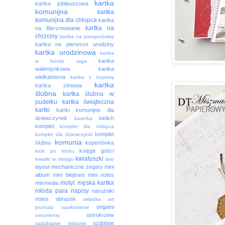
kartka
kartka jubileuszowa
komunijna
kartka
komunijna dla chłopca
kartka
kartka na
na Bierzmowanie
chrzciny
kartka na parapetówkę
kartka na pierwsze urodziny
kartka urodzinowa
kartka
kartka
w formie taga
walentynkowa
kartka
wielkanocna
kartka z kopertą
kartka
kartka zimowa
ślubna
kartka ślubna w
pudełku
kartka świąteczna
kartki
kartki komunijne dla
dziewczynek
kielich
kasetka
komplet
komplet dla chłopca
komplet
komplet dla dziewczynki
komunia
ślubny
kopertówka
księga gości
krok po kroku
kwiatuszki
kwiatki w okręgu
lato
layout
mechaniczne zegary
mini
album
mini blejtram
mini notes
motyl
męska kartka
mixmedia
młoda para
napisy
narożniki
notes
obrazek
okładka art
origami
journala
opakowanie
ostrokrzew
ornamenty
ozdobne
ozdabianie tekturek