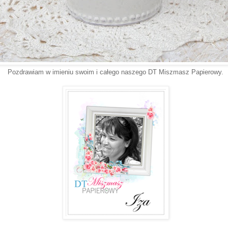
Pozdrawiam w imieniu swoim i całego naszego DT Miszmasz Papierowy.