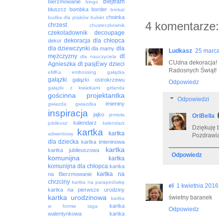
blejtram
bierzmowanie
bingo
bluszcz
bombka
border
brokat
choinka
budka dla ptaków
bukiet
4 komentarze:
chrzest
chusteczkownik
czekoladownik
decoupage
dekoracja
dla chłopca
dekor
dla dziewczynki
dla
dla mamy
Ludkasz
25 marca
mężczyzny
dt
dla nauczyciela
CUdna dekoracja!
Agnieszka
dt pasjEwy
dzieci
Radosnych Świąt!
eMKa
embossing
gałązka
gałązki
gałązki ostrokrzewu
Odpowiedz
gałązki z kwiatkami
girlanda
gościnna projektantka
Odpowiedzi
imieniny
gwiazda
gwiazdka
inspiracja
jajko
jemioła
OriBella
kalendarz
jubileusz
kalendarz
Dziękuję 
kartka
kartka
adwentowy
Pozdrawi
dla dziecka
kartka imieninowa
kartka
kartka jubileuszowa
Odpowiedz
komunijna
kartka
komunijna dla chłopca
kartka
kartka na
na Bierzmowanie
chrzciny
kartka na parapetówkę
el
1 kwietnia 2016
kartka na pierwsze urodziny
kartka urodzinowa
świetny baranek
kartka
kartka
w formie taga
Odpowiedz
walentynkowa
kartka