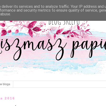
deliver its services and to analyze traffic. Your IP address and
formance and security metrics to ensure quality of service, ge
 abuse.
ów bloga
ca 2016