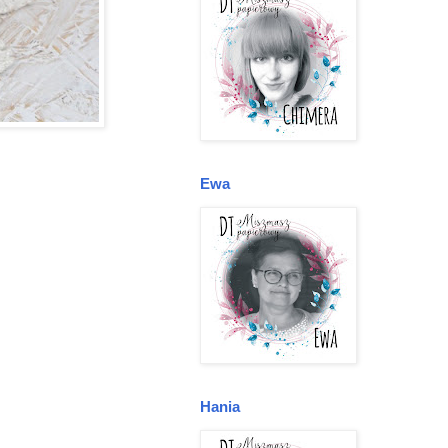
Ewa
Hania