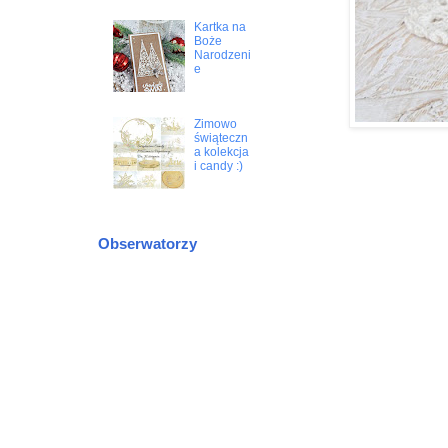
Kartka na
Boże
Narodzeni
e
Zimowo
świąteczn
a kolekcja
i candy :)
Obserwatorzy