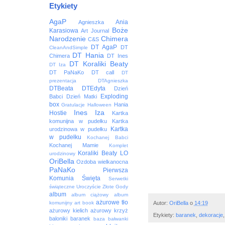
Etykiety
AgaP
Ania
Agnieszka
Boże
Karasiowa
Art Journal
Narodzenie
Chimera
C&S
DT AgaP
DT
CleanAndSimple
DT Hania
Chimera
DT Ines
DT Koraliki Beaty
DT Iza
DT PaNaKo
DT call
DT
prezentacja
DTAgnieszka
DTBeata
DTEdyta
Dzień
Exploding
Babci
Dzień Matki
box
Hania
Gratulacje
Halloween
Ines
Iza
Hostie
Kartka
komunijna w pudełku
Kartka
Kartka
urodzinowa w pudełku
w pudełku
Kochanej Babci
Kochanej Mamie
Komplet
Koraliki Beaty
LO
urodzinowy
OriBella
Ozdoba wielkanocna
PaNaKo
Pierwsza
Komunia Święta
Serwetki
świąteczne
Uroczyście
Złote Gody
album
album ciążowy
album
ażurowe tło
Autor:
OriBella
o
14:19
komunijny
art book
ażurowy kielich
ażurowy krzyż
Etykiety:
baranek
,
dekoracje
baloniki
baranek
baza
bałwanki