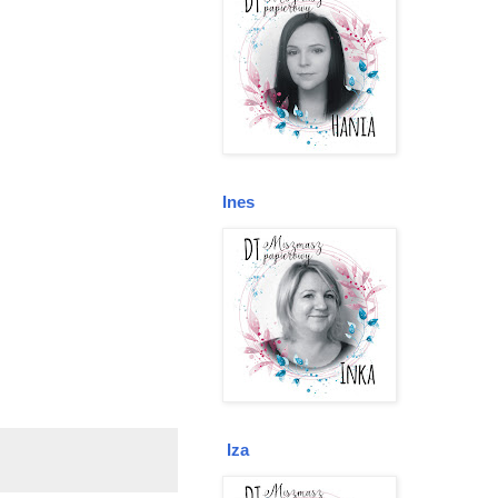
Ines
Iza