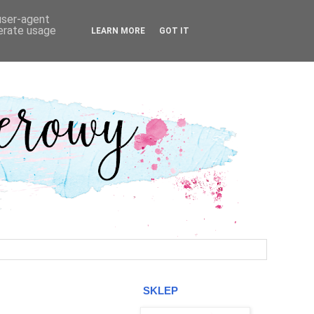
 user-agent
nerate usage
LEARN MORE
GOT IT
SKLEP