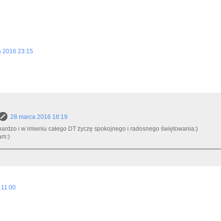
 2016 23:15
28 marca 2016 18:19
bardzo i w imieniu całego DT życzę spokojnego i radosnego świętowania:)
am:)
 11:00