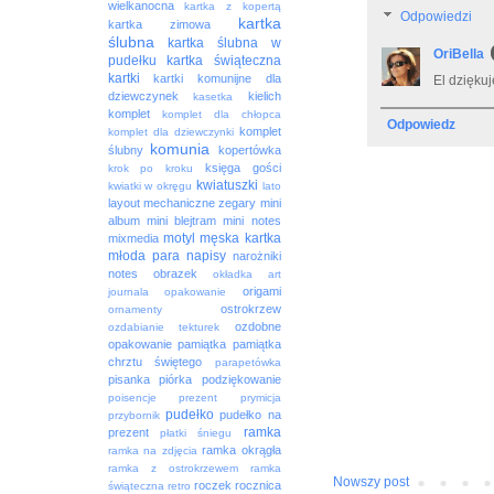
wielkanocna
kartka z kopertą
Odpowiedzi
kartka
kartka zimowa
ślubna
kartka ślubna w
OriBella
pudełku
kartka świąteczna
kartki
kartki komunijne dla
El dziękuj
dziewczynek
kielich
kasetka
komplet
komplet dla chłopca
Odpowiedz
komplet
komplet dla dziewczynki
komunia
ślubny
kopertówka
księga gości
krok po kroku
kwiatuszki
kwiatki w okręgu
lato
layout
mechaniczne zegary
mini
album
mini blejtram
mini notes
motyl
męska kartka
mixmedia
młoda para
napisy
narożniki
notes
obrazek
okładka art
origami
journala
opakowanie
ostrokrzew
ornamenty
ozdobne
ozdabianie tekturek
opakowanie
pamiątka
pamiątka
chrztu świętego
parapetówka
pisanka
piórka
podziękowanie
poisencje
prezent
prymicja
pudełko
pudełko na
przybornik
ramka
prezent
płatki śniegu
ramka okrągła
ramka na zdjęcia
ramka z ostrokrzewem
ramka
Nowszy post
roczek
rocznica
świąteczna
retro