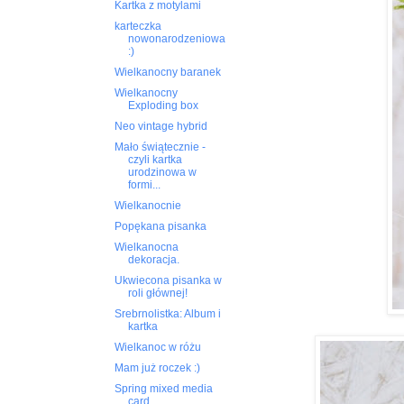
Kartka z motylami
karteczka
nowonarodzeniowa
:)
Wielkanocny baranek
Wielkanocny
Exploding box
Neo vintage hybrid
Mało świątecznie -
czyli kartka
urodzinowa w
formi...
Wielkanocnie
Popękana pisanka
Wielkanocna
dekoracja.
Ukwiecona pisanka w
roli głównej!
Srebrnolistka: Album i
kartka
Wielkanoc w różu
Mam już roczek :)
Spring mixed media
card