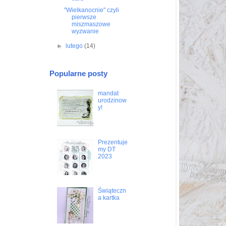
"Wielkanocnie" czyli
pierwsze
miszmaszowe
wyzwanie
►
lutego
(14)
Popularne posty
mandat
urodzinow
y!
Prezentuje
my DT
2023
Świąteczn
a kartka