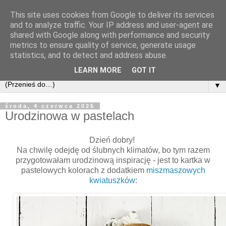
This site uses cookies from Google to deliver its services
and to analyze traffic. Your IP address and user-agent are
shared with Google along with performance and security
metrics to ensure quality of service, generate usage
statistics, and to detect and address abuse.
LEARN MORE
GOT IT
▼
środa, 4 czerwca 2025
Urodzinowa w pastelach
Dzień dobry!
Na chwilę odejdę od ślubnych klimatów, bo tym razem
przygotowałam urodzinową inspirację - jest to kartka w
pastelowych kolorach z dodatkiem
miszmaszowych
kwiatuszków
: