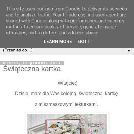
This site uses cookies from Google to deliver its services
and to analyze traffic. Your IP address and user-agent are
shared with Google along with performance and security
metrics to ensure quality of service, generate usage
statistics, and to detect and address abuse.
LEARN MORE
GOT IT
▼
wtorek, 10 grudnia 2024
Świąteczna kartka
Witajcie:)
Dzisiaj mam dla Was kolejną, świąteczną kartkę
z miszmaszowymi tekturkami.