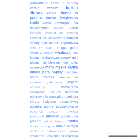
wielkanocna
kartka z kopertą
kartka
kartka zimowa
ślubna
kartka ślubna w
pudełku
kartka świąteczna
kartki
kartki komunijne dla
dziewczynek
kielich
kasetka
komplet
komplet dla chłopca
komplet
komplet dla dziewczynki
komunia
ślubny
kopertówka
księga gości
krok po kroku
kwiatuszki
kwiatki w okręgu
lato
layout
mechaniczne zegary
mini
album
mini blejtram
mini notes
motyl
męska kartka
mixmedia
młoda para
napisy
narożniki
notes
obrazek
okładka art
origami
journala
opakowanie
ostrokrzew
ornamenty
ozdobne
ozdabianie tekturek
opakowanie
pamiątka
pamiątka
chrztu świętego
parapetówka
pisanka
piórka
podziękowanie
poisencje
prezent
prymicja
pudełko
pudełko na
przybornik
ramka
prezent
płatki śniegu
ramka okrągła
ramka na zdjęcia
ramka z ostrokrzewem
ramka
roczek
rocznica
świąteczna
retro