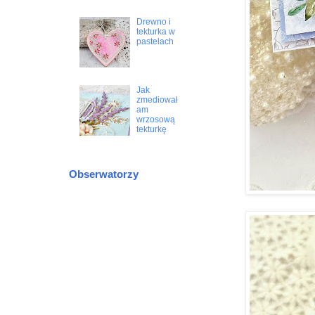
Drewno i
tekturka w
pastelach
Jak
zmediował
am
wrzosową
tekturkę
Obserwatorzy