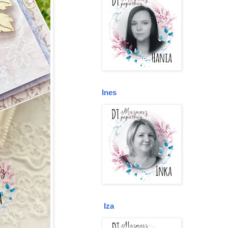
Ines
Iza