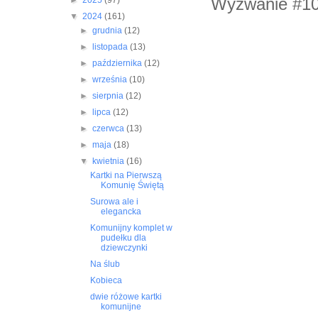
Wyzwanie #1
►
2025
(97)
▼
2024
(161)
►
grudnia
(12)
►
listopada
(13)
►
października
(12)
►
września
(10)
►
sierpnia
(12)
►
lipca
(12)
►
czerwca
(13)
►
maja
(18)
▼
kwietnia
(16)
Kartki na Pierwszą
Komunię Świętą
Surowa ale i
elegancka
Komunijny komplet w
pudełku dla
dziewczynki
Na ślub
Kobieca
dwie różowe kartki
komunijne