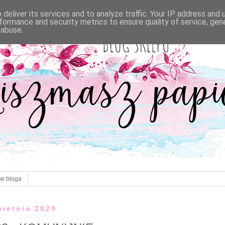
deliver its services and to analyze traffic. Your IP address and
formance and security metrics to ensure quality of service, ge
 abuse.
ów bloga
wietnia 2024