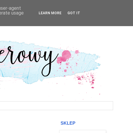
 user-agent
nerate usage
LEARN MORE
GOT IT
SKLEP