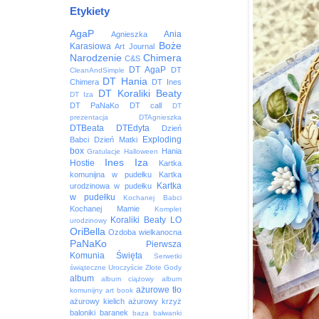
Etykiety
AgaP
Ania
Agnieszka
Boże
Karasiowa
Art Journal
Narodzenie
Chimera
C&S
DT AgaP
DT
CleanAndSimple
DT Hania
Chimera
DT Ines
DT Koraliki Beaty
DT Iza
DT PaNaKo
DT call
DT
prezentacja
DTAgnieszka
DTBeata
DTEdyta
Dzień
Exploding
Babci
Dzień Matki
box
Hania
Gratulacje
Halloween
Ines
Iza
Hostie
Kartka
komunijna w pudełku
Kartka
Kartka
urodzinowa w pudełku
w pudełku
Kochanej Babci
Kochanej Mamie
Komplet
Koraliki Beaty
LO
urodzinowy
OriBella
Ozdoba wielkanocna
PaNaKo
Pierwsza
Komunia Święta
Serwetki
świąteczne
Uroczyście
Złote Gody
album
album ciążowy
album
ażurowe tło
komunijny
art book
ażurowy kielich
ażurowy krzyż
baloniki
baranek
baza
bałwanki