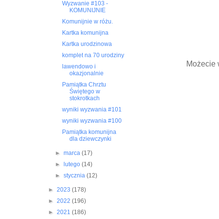
Wyzwanie #103 -
KOMUNIJNIE
Komunijnie w różu.
Kartka komunijna
Kartka urodzinowa
komplet na 70 urodziny
Możecie 
lawendowo i
okazjonalnie
Pamiątka Chrztu
Świętego w
stokrotkach
wyniki wyzwania #101
wyniki wyzwania #100
Pamiątka komunijna
dla dziewczynki
►
marca
(17)
►
lutego
(14)
►
stycznia
(12)
►
2023
(178)
►
2022
(196)
►
2021
(186)