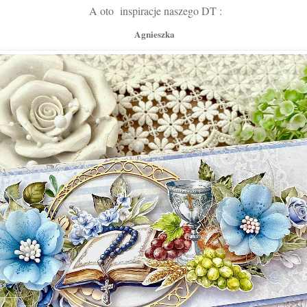
A oto inspiracje naszego DT :
Agnieszka