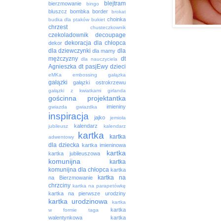
blejtram
bierzmowanie
bingo
bluszcz
bombka
border
brokat
choinka
budka dla ptaków
bukiet
chrzest
chusteczkownik
czekoladownik
decoupage
dekoracja
dla chłopca
dekor
dla dziewczynki
dla
dla mamy
mężczyzny
dt
dla nauczyciela
Agnieszka
dt pasjEwy
dzieci
eMKa
embossing
gałązka
gałązki
gałązki ostrokrzewu
gałązki z kwiatkami
girlanda
gościnna projektantka
imieniny
gwiazda
gwiazdka
inspiracja
jajko
jemioła
kalendarz
jubileusz
kalendarz
kartka
kartka
adwentowy
dla dziecka
kartka imieninowa
kartka
kartka jubileuszowa
komunijna
kartka
komunijna dla chłopca
kartka
kartka na
na Bierzmowanie
chrzciny
kartka na parapetówkę
kartka na pierwsze urodziny
kartka urodzinowa
kartka
kartka
w formie taga
walentynkowa
kartka