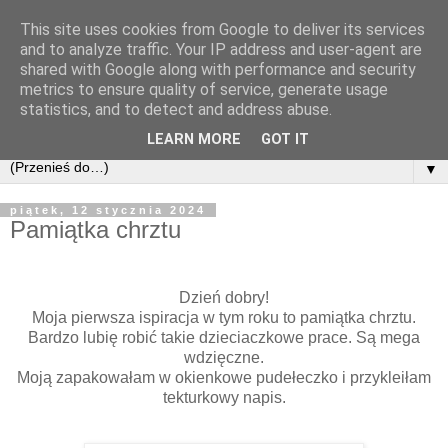
This site uses cookies from Google to deliver its services
and to analyze traffic. Your IP address and user-agent are
shared with Google along with performance and security
metrics to ensure quality of service, generate usage
statistics, and to detect and address abuse.
LEARN MORE
GOT IT
▼
piątek, 12 stycznia 2024
Pamiątka chrztu
Dzień dobry!
Moja pierwsza ispiracja w tym roku to pamiątka chrztu.
Bardzo lubię robić takie dzieciaczkowe prace. Są mega
wdzięczne.
Moją zapakowałam w okienkowe pudełeczko i przykleiłam
tekturkowy napis.