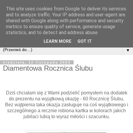
This site uses cookies from Google to deliver its services
and to analyze traffic. Your IP address and user-agent are
shared with Google along with performance and security
metrics to ensure quality of service, generate usage
statistics, and to detect and address abuse.
LEARN MORE
GOT IT
▼
niedziela, 12 listopada 2023
Diamentowa Rocznica Ślubu
Dziś chciałam się z Wami podzielić pomysłem na dodatek
do prezentu na wyjątkową okazję - 60 Rocznicę Ślubu,
Bez wątpienia taka okazja zasługuje na coś wyjątkowego i
szczególnego a recznie robiona kartka w kolorach jakich
jubilaci lubią to wyraz miłości i szacunku.