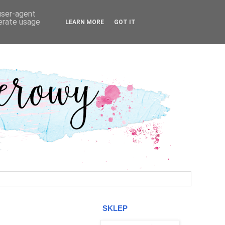
 user-agent
nerate usage
LEARN MORE
GOT IT
SKLEP