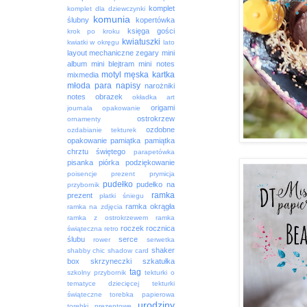
komplet
komplet dla dziewczynki
komunia
ślubny
kopertówka
księga gości
krok po kroku
kwiatuszki
kwiatki w okręgu
lato
layout
mechaniczne zegary
mini
album
mini blejtram
mini notes
motyl
męska kartka
mixmedia
młoda para
napisy
narożniki
notes
obrazek
okładka art
origami
journala
opakowanie
ostrokrzew
ornamenty
ozdobne
ozdabianie tekturek
opakowanie
pamiątka
pamiątka
chrztu świętego
parapetówka
pisanka
piórka
podziękowanie
poisencje
prezent
prymicja
pudełko
pudełko na
przybornik
ramka
prezent
płatki śniegu
ramka okrągła
ramka na zdjęcia
ramka z ostrokrzewem
ramka
roczek
rocznica
świąteczna
retro
ślubu
serce
rower
serwetka
shaker
shabby chic
shadow card
box
skrzyneczki
szkatułka
tag
szkolny przybornik
tekturki o
tematyce dziecięcej
tekturki
świąteczne
torebka papierowa
urodziny
torebki prezentowe