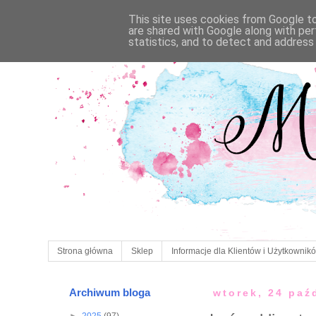
This site uses cookies from Google to 
are shared with Google along with per
statistics, and to detect and address
Strona główna
Sklep
Informacje dla Klientów i Użytkownik
Archiwum bloga
wtorek, 24 paź