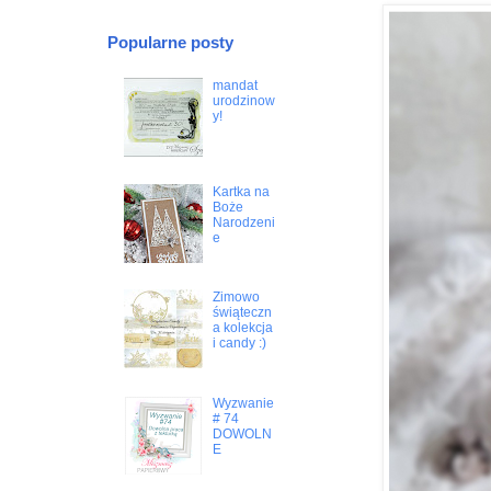
Popularne posty
mandat
urodzinow
y!
Kartka na
Boże
Narodzeni
e
Zimowo
świąteczn
a kolekcja
i candy :)
Wyzwanie
# 74
DOWOLN
E