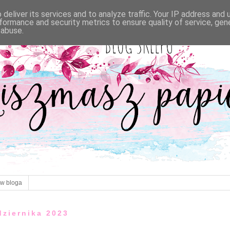
deliver its services and to analyze traffic. Your IP address and
formance and security metrics to ensure quality of service, ge
 abuse.
ów bloga
dziernika 2023