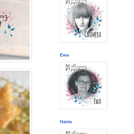
Ewa
Hania