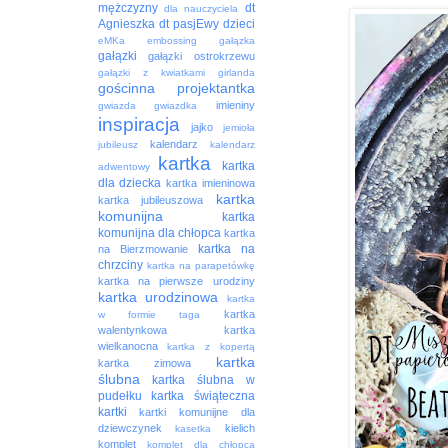
mężczyzny
dt
dla nauczyciela
Agnieszka
dt pasjEwy
dzieci
eMKa
embossing
gałązka
gałązki
gałązki ostrokrzewu
gałązki z kwiatkami
girlanda
gościnna projektantka
imieniny
gwiazda
gwiazdka
inspiracja
jajko
jemioła
kalendarz
jubileusz
kalendarz
kartka
kartka
adwentowy
dla dziecka
kartka imieninowa
kartka
kartka jubileuszowa
komunijna
kartka
komunijna dla chłopca
kartka
kartka na
na Bierzmowanie
chrzciny
kartka na parapetówkę
kartka na pierwsze urodziny
kartka urodzinowa
kartka
kartka
w formie taga
walentynkowa
kartka
wielkanocna
kartka z kopertą
kartka
kartka zimowa
ślubna
kartka ślubna w
pudełku
kartka świąteczna
kartki
kartki komunijne dla
dziewczynek
kielich
kasetka
komplet
komplet dla chłopca