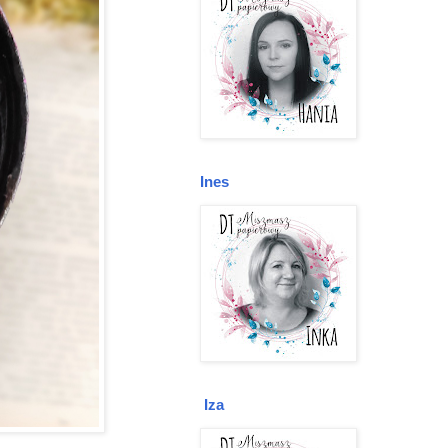
Ines
Iza