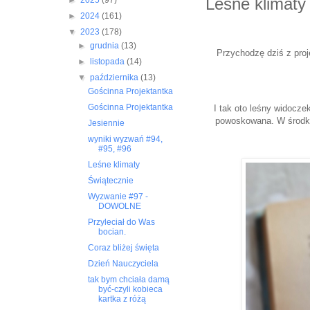
Leśne klimaty
►
2025
(97)
►
2024
(161)
▼
2023
(178)
►
grudnia
(13)
Przychodzę dziś z proj
►
listopada
(14)
▼
października
(13)
Gościnna Projektantka
Gościnna Projektantka
I tak oto leśny widocz
powoskowana. W środku
Jesiennie
wyniki wyzwań #94,
#95, #96
Leśne klimaty
Świątecznie
Wyzwanie #97 -
DOWOLNE
Przyleciał do Was
bocian.
Coraz bliżej święta
Dzień Nauczyciela
tak bym chciała damą
być-czyli kobieca
kartka z różą