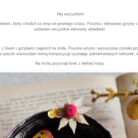
Hej wszystkim!
ektem, który chodził za mną od pewnego czasu. Puszka i tekturowe grzyby c
uzbieram wszystkie elementy układanki
ek z lisem i grzybami zagościł na stole. Puszka umyta i wysuszona została p
 puszki stworzyłam leśną kompozycję używając pokolorowanych tekturek, s
Na mchu przysnął lisek z lekkiej masy.