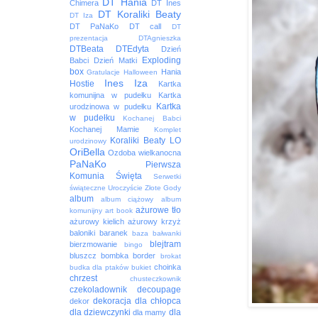
DT Hania
Chimera
DT Ines
DT Koraliki Beaty
DT Iza
DT PaNaKo
DT call
DT
prezentacja
DTAgnieszka
DTBeata
DTEdyta
Dzień
Exploding
Babci
Dzień Matki
box
Hania
Gratulacje
Halloween
Ines
Iza
Hostie
Kartka
komunijna w pudełku
Kartka
Kartka
urodzinowa w pudełku
w pudełku
Kochanej Babci
Kochanej Mamie
Komplet
Koraliki Beaty
LO
urodzinowy
OriBella
Ozdoba wielkanocna
PaNaKo
Pierwsza
Komunia Święta
Serwetki
świąteczne
Uroczyście
Złote Gody
album
album ciążowy
album
ażurowe tło
komunijny
art book
ażurowy kielich
ażurowy krzyż
baloniki
baranek
baza
bałwanki
blejtram
bierzmowanie
bingo
bluszcz
bombka
border
brokat
choinka
budka dla ptaków
bukiet
chrzest
chusteczkownik
czekoladownik
decoupage
dekoracja
dla chłopca
dekor
dla dziewczynki
dla
dla mamy