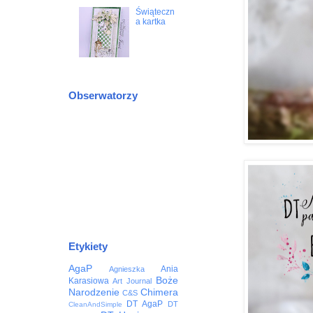
Świąteczn
a kartka
Obserwatorzy
Etykiety
AgaP
Ania
Agnieszka
Boże
Karasiowa
Art Journal
Narodzenie
Chimera
C&S
DT AgaP
DT
CleanAndSimple