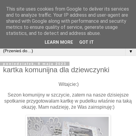
This site uses cookies from Google to deliver its services
and to analyze traffic. Your IP address and user-agent are
shared with Google along with performance and security
metrics to ensure quality of service, generate usage
statistics, and to detect and address abuse.
LEARN MORE
GOT IT
▼
poniedziałek, 8 maja 2023
kartka komunijna dla dziewczynki
Witajcie:)
Sezon komunijny w szczycie, zatem na nasze dzisiejsze
spotkanie przygotowałam kartkę w pudełku właśnie na taką
okazję. Mam nadzieję, że Was zainspiruję:)