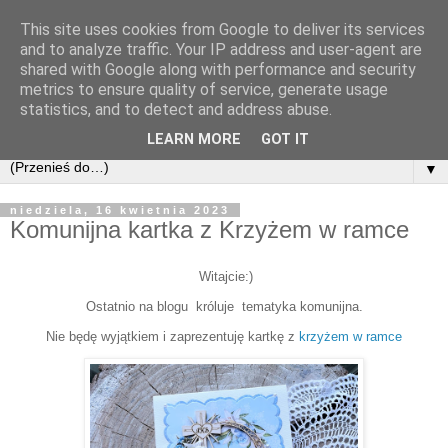
This site uses cookies from Google to deliver its services
and to analyze traffic. Your IP address and user-agent are
shared with Google along with performance and security
metrics to ensure quality of service, generate usage
statistics, and to detect and address abuse.
LEARN MORE
GOT IT
▼
niedziela, 16 kwietnia 2023
Komunijna kartka z Krzyżem w ramce
Witajcie:)
Ostatnio na blogu króluje tematyka komunijna.
Nie będę wyjątkiem i zaprezentuję kartkę z
krzyżem w ramce