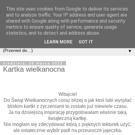
This site uses cookies from Google to deliver its services
and to analyze traffic. Your IP address and user-agent are
shared with Google along with performance and security
metrics to ensure quality of service, generate usage
statistics, and to detect and address abuse.
LEARN MORE
GOT IT
▼
niedziela, 26 marca 2023
Kartka wielkanocna
Witajcie!
Do Świąt Wielkanocnych coraz bliżej a jak ktoś lubi wysyłać
bliskim kartki z życzeniami to zostało już niewiele czasu.
Ja na dzisiejszą inspirację przygotowałam właśnie taką
świąteczną kartkę.
Nie mogłam się zdecydować którą z pięknych tekturek użyć,
ale ostatecznie wybór padł na przeurocze jajeczka.