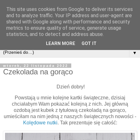
This site uses cookies from Google to deliver its services
and to analyze traffic. Your IP address and user-agent are
shared with Google along with performance and security
metrics to ensure quality of service, generate usage
statistics, and to detect and address abuse.
LEARN MORE
GOT IT
▼
wtorek, 22 listopada 2022
Czekolada na gorąco
Dzień dobry!
Powstają u mnie kolejne kartki świąteczne, dzisiaj
chciałabym Wam pokazać kolejną z nich. Jej główną
ozdobą jest kubek z tytułową czekoladą na gorąco,
umieściłam na nim jedną z naszych świątecznych nowości -
Kolędowe nutki
. Tak prezentuje się całość: