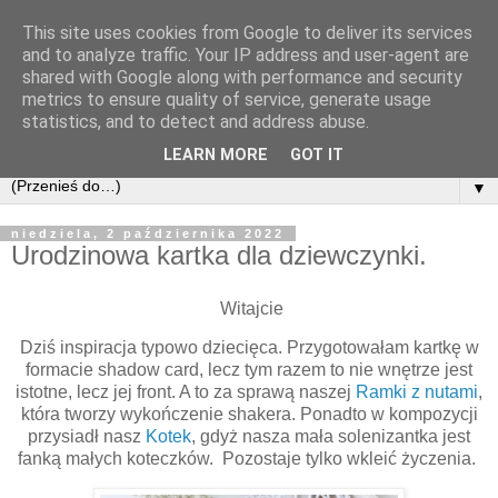
This site uses cookies from Google to deliver its services
and to analyze traffic. Your IP address and user-agent are
shared with Google along with performance and security
metrics to ensure quality of service, generate usage
statistics, and to detect and address abuse.
LEARN MORE
GOT IT
▼
niedziela, 2 października 2022
Urodzinowa kartka dla dziewczynki.
Witajcie
Dziś inspiracja typowo dziecięca. Przygotowałam kartkę w
formacie shadow card, lecz tym razem to nie wnętrze jest
istotne, lecz jej front. A to za sprawą naszej
Ramki z nutami
,
która tworzy wykończenie shakera. Ponadto w kompozycji
przysiadł nasz
Kotek
, gdyż nasza mała solenizantka jest
fanką małych koteczków. Pozostaje tylko wkleić życzenia.