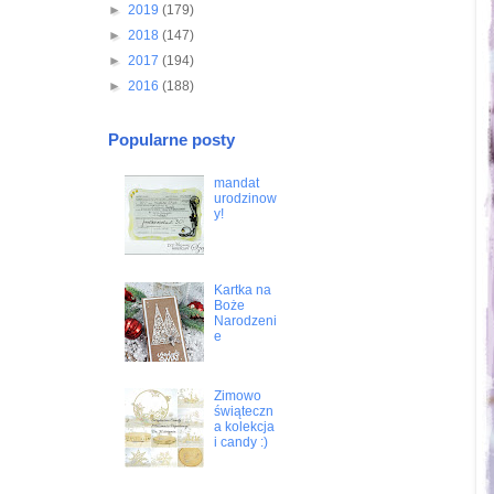
►
2019
(179)
►
2018
(147)
►
2017
(194)
►
2016
(188)
Popularne posty
mandat
urodzinow
y!
Kartka na
Boże
Narodzeni
e
Zimowo
świąteczn
a kolekcja
i candy :)