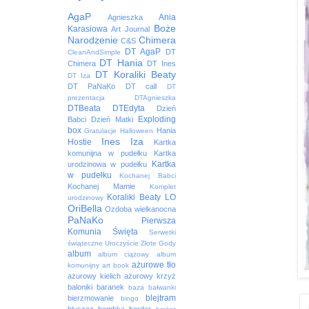
AgaP
Ania
Agnieszka
Boże
Karasiowa
Art Journal
Narodzenie
Chimera
C&S
DT AgaP
DT
CleanAndSimple
DT Hania
Chimera
DT Ines
DT Koraliki Beaty
DT Iza
DT PaNaKo
DT call
DT
prezentacja
DTAgnieszka
DTBeata
DTEdyta
Dzień
Exploding
Babci
Dzień Matki
box
Hania
Gratulacje
Halloween
Ines
Iza
Hostie
Kartka
komunijna w pudełku
Kartka
Kartka
urodzinowa w pudełku
w pudełku
Kochanej Babci
Kochanej Mamie
Komplet
Koraliki Beaty
LO
urodzinowy
OriBella
Ozdoba wielkanocna
PaNaKo
Pierwsza
Komunia Święta
Serwetki
świąteczne
Uroczyście
Złote Gody
album
album ciążowy
album
ażurowe tło
komunijny
art book
ażurowy kielich
ażurowy krzyż
baloniki
baranek
baza
bałwanki
blejtram
bierzmowanie
bingo