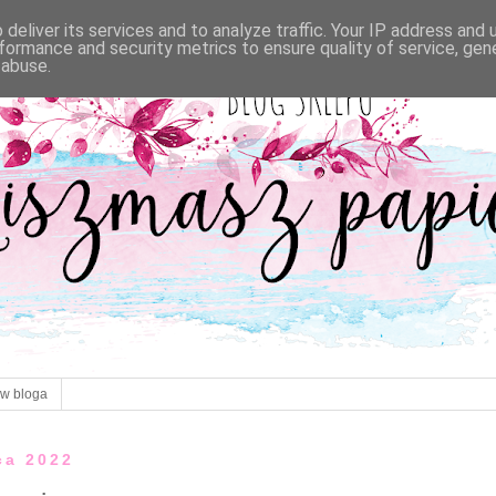
deliver its services and to analyze traffic. Your IP address and
formance and security metrics to ensure quality of service, ge
 abuse.
ów bloga
ca 2022