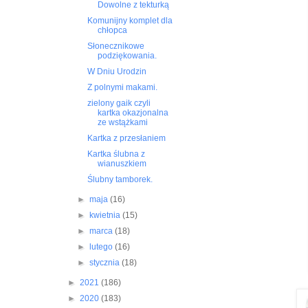
Dowolne z tekturką
Komunijny komplet dla
chłopca
Słonecznikowe
podziękowania.
W Dniu Urodzin
Z polnymi makami.
zielony gaik czyli
kartka okazjonalna
ze wstążkami
Kartka z przesłaniem
Kartka ślubna z
wianuszkiem
Ślubny tamborek.
►
maja
(16)
►
kwietnia
(15)
►
marca
(18)
►
lutego
(16)
►
stycznia
(18)
►
2021
(186)
►
2020
(183)