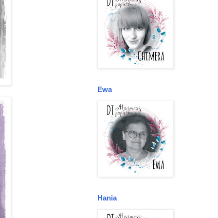
Ewa
Hania