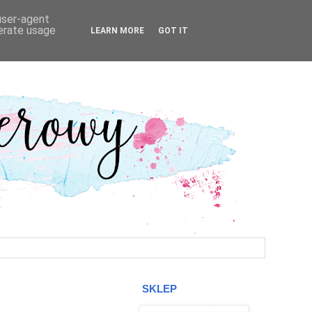
 user-agent
nerate usage
LEARN MORE
GOT IT
SKLEP