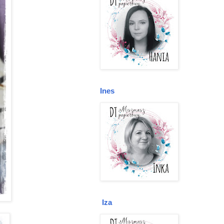
Ines
Iza