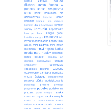
kartka
kartka zimowa
ślubna
kartka ślubna w
pudełku
kartka świąteczna
kartki
kartki komunijne dla
dziewczynek
kielich
kasetka
komplet
komplet dla chłopca
komplet
komplet dla dziewczynki
komunia
ślubny
kopertówka
księga gości
krok po kroku
kwiatuszki
kwiatki w okręgu
lato
layout
mechaniczne zegary
mini
album
mini blejtram
mini notes
motyl
męska kartka
mixmedia
młoda para
napisy
narożniki
notes
obrazek
okładka art
origami
journala
opakowanie
ostrokrzew
ornamenty
ozdobne
ozdabianie tekturek
opakowanie
pamiątka
pamiątka
chrztu świętego
parapetówka
pisanka
piórka
podziękowanie
poisencje
prezent
prymicja
pudełko
pudełko na
przybornik
ramka
prezent
płatki śniegu
ramka okrągła
ramka na zdjęcia
ramka z ostrokrzewem
ramka
roczek
rocznica
świąteczna
retro
ślubu
serce
rower
serwetka