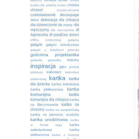
bluszcz
bombka
border
brokat
choinka
budka dla ptaków
bukiet
chrzest
chusteczkownik
czekoladownik
decoupage
dekoracja
dla chłopca
dekor
dla dziewczynki
dla
dla mamy
mężczyzny
dt
dla nauczyciela
Agnieszka
dt pasjEwy
dzieci
eMKa
embossing
gałązka
gałązki
gałązki ostrokrzewu
gałązki z kwiatkami
girlanda
gościnna projektantka
imieniny
gwiazda
gwiazdka
inspiracja
jajko
jemioła
kalendarz
jubileusz
kalendarz
kartka
kartka
adwentowy
dla dziecka
kartka imieninowa
kartka
kartka jubileuszowa
komunijna
kartka
komunijna dla chłopca
kartka
kartka na
na Bierzmowanie
chrzciny
kartka na parapetówkę
kartka na pierwsze urodziny
kartka urodzinowa
kartka
kartka
w formie taga
walentynkowa
kartka
wielkanocna
kartka z kopertą