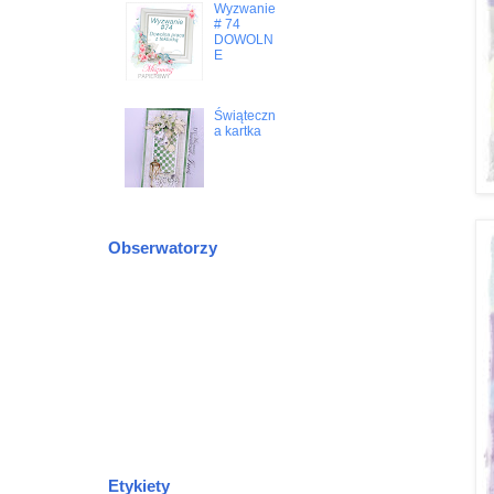
Wyzwanie
# 74
DOWOLN
E
Świąteczn
a kartka
Obserwatorzy
Etykiety