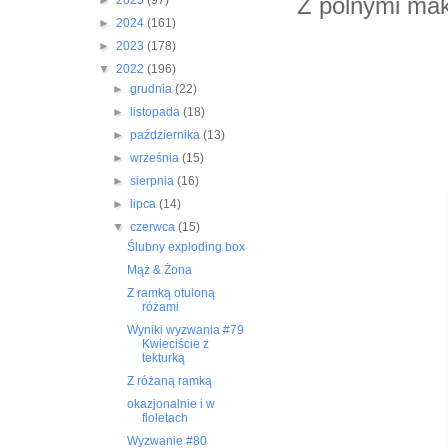
Z polnymi ma
►
2025
(97)
►
2024
(161)
Dzie
►
2023
(178)
▼
2022
(196)
►
grudnia
(22)
►
listopada
(18)
►
października
(13)
►
września
(15)
►
sierpnia
(16)
►
lipca
(14)
▼
czerwca
(15)
Ślubny exploding box
Mąż & Żona
Z ramką otuloną
różami
Wyniki wyzwania #79
Kwieciście z
tekturką
Z różaną ramką
okazjonalnie i w
fioletach
Wyzwanie #80