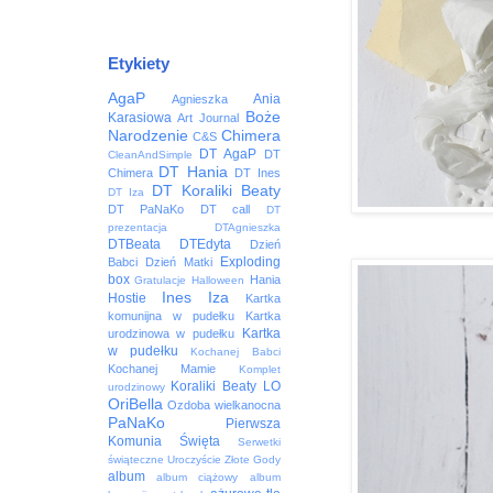
Etykiety
AgaP
Ania
Agnieszka
Boże
Karasiowa
Art Journal
Narodzenie
Chimera
C&S
DT AgaP
DT
CleanAndSimple
DT Hania
Chimera
DT Ines
DT Koraliki Beaty
DT Iza
DT PaNaKo
DT call
DT
prezentacja
DTAgnieszka
DTBeata
DTEdyta
Dzień
Exploding
Babci
Dzień Matki
box
Hania
Gratulacje
Halloween
Ines
Iza
Hostie
Kartka
komunijna w pudełku
Kartka
Kartka
urodzinowa w pudełku
w pudełku
Kochanej Babci
Kochanej Mamie
Komplet
Koraliki Beaty
LO
urodzinowy
OriBella
Ozdoba wielkanocna
PaNaKo
Pierwsza
Komunia Święta
Serwetki
świąteczne
Uroczyście
Złote Gody
album
album ciążowy
album