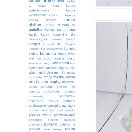
kartka urodzinowa
kartka
kartka
w formie taga
walentynkowa
kartka
wielkanocna
kartka z kopertą
kartka
kartka zimowa
ślubna
kartka ślubna w
pudełku
kartka świąteczna
kartki
kartki komunijne dla
dziewczynek
kielich
kasetka
komplet
komplet dla chłopca
komplet
komplet dla dziewczynki
komunia
ślubny
kopertówka
księga gości
krok po kroku
kwiatuszki
kwiatki w okręgu
lato
layout
mechaniczne zegary
mini
album
mini blejtram
mini notes
motyl
męska kartka
mixmedia
młoda para
napisy
narożniki
notes
obrazek
okładka art
origami
journala
opakowanie
ostrokrzew
ornamenty
ozdobne
ozdabianie tekturek
opakowanie
pamiątka
pamiątka
chrztu świętego
parapetówka
pisanka
piórka
podziękowanie
poisencje
prezent
prymicja
pudełko
pudełko na
przybornik
ramka
prezent
płatki śniegu