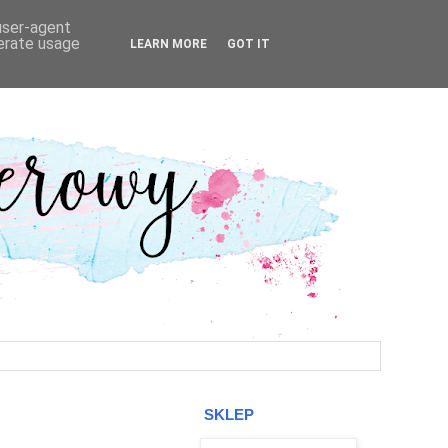
 user-agent
nerate usage
LEARN MORE
GOT IT
SKLEP