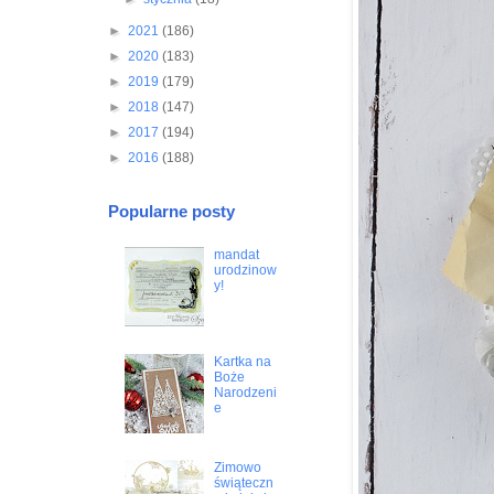
►
2021
(186)
►
2020
(183)
►
2019
(179)
►
2018
(147)
►
2017
(194)
►
2016
(188)
Popularne posty
mandat
urodzinow
y!
Kartka na
Boże
Narodzeni
e
Zimowo
świąteczn