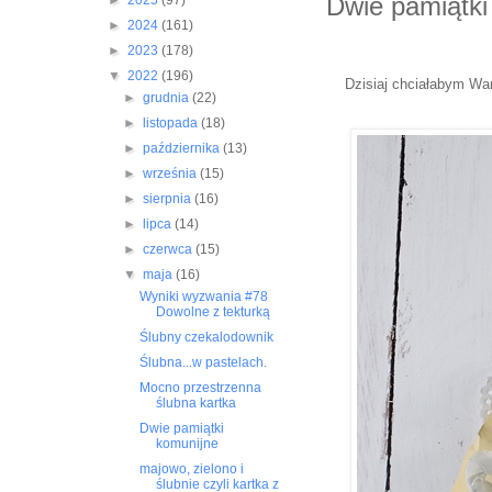
Dwie pamiątki
►
2025
(97)
►
2024
(161)
►
2023
(178)
▼
2022
(196)
Dzisiaj chciałabym Wa
►
grudnia
(22)
►
listopada
(18)
►
października
(13)
►
września
(15)
►
sierpnia
(16)
►
lipca
(14)
►
czerwca
(15)
▼
maja
(16)
Wyniki wyzwania #78
Dowolne z tekturką
Ślubny czekalodownik
Ślubna...w pastelach.
Mocno przestrzenna
ślubna kartka
Dwie pamiątki
komunijne
majowo, zielono i
ślubnie czyli kartka z