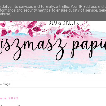
deliver its services and to analyze traffic. Your IP address and
formance and security metrics to ensure quality of service, ge
 abuse.
ów bloga
maja 2022