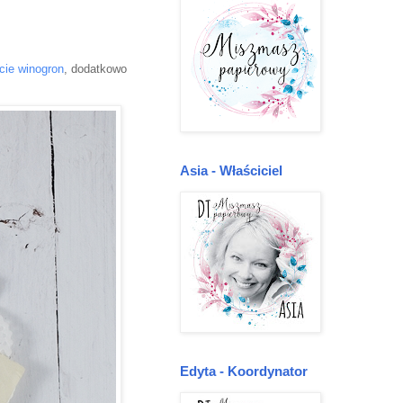
ście winogron
, dodatkowo
Asia - Właściciel
Edyta - Koordynator