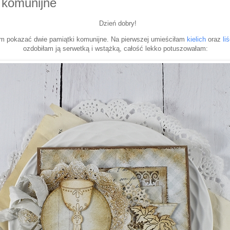
 komunijne
Dzień dobry!
m pokazać dwie pamiątki komunijne. Na pierwszej umieściłam
kielich
oraz
li
ozdobiłam ją serwetką i wstążką, całość lekko potuszowałam: