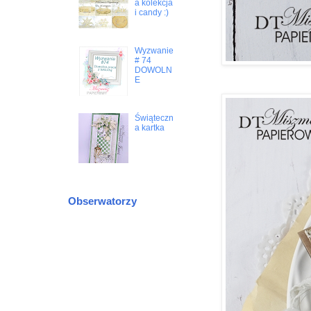
a kolekcja
i candy :)
Wyzwanie
# 74
DOWOLN
E
Świąteczn
a kartka
Obserwatorzy