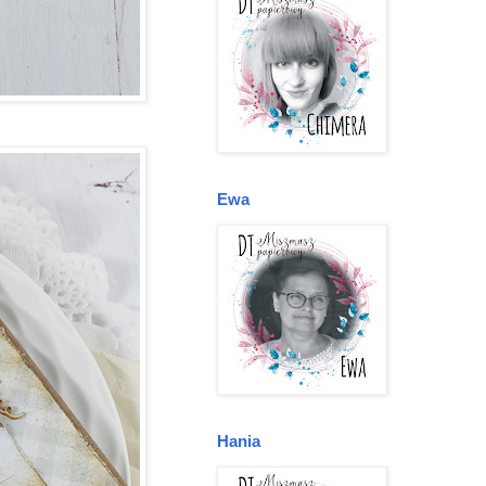
Ewa
Hania