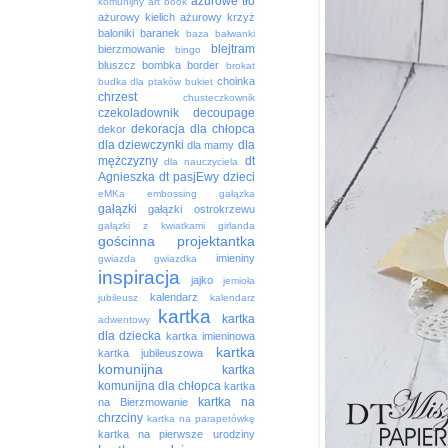
ażurowe tło
komunijny
art book
ażurowy kielich
ażurowy krzyż
baloniki
baranek
baza
bałwanki
blejtram
bierzmowanie
bingo
bluszcz
bombka
border
brokat
choinka
budka dla ptaków
bukiet
chrzest
chusteczkownik
czekoladownik
decoupage
dekoracja
dla chłopca
dekor
dla dziewczynki
dla
dla mamy
mężczyzny
dt
dla nauczyciela
Agnieszka
dt pasjEwy
dzieci
eMKa
embossing
gałązka
gałązki
gałązki ostrokrzewu
gałązki z kwiatkami
girlanda
gościnna projektantka
imieniny
gwiazda
gwiazdka
inspiracja
jajko
jemioła
kalendarz
jubileusz
kalendarz
kartka
kartka
adwentowy
dla dziecka
kartka imieninowa
kartka
kartka jubileuszowa
komunijna
kartka
komunijna dla chłopca
kartka
kartka na
na Bierzmowanie
chrzciny
kartka na parapetówkę
kartka na pierwsze urodziny