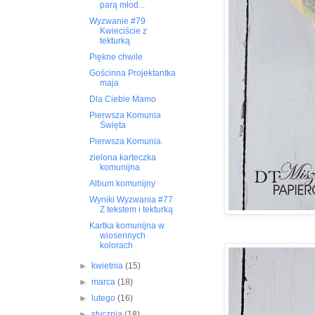
parą młod...
Wyzwanie #79
Kwieciście z
tekturką
Piękne chwile
Gościnna Projektantka
maja
Dla Ciebie Mamo
Pierwsza Komunia
Święta
Pierwsza Komunia.
zielona karteczka
komunijna
Album komunijny
Wyniki Wyzwania #77
Z tekstem i tekturką
Kartka komunijna w
wiosennych
kolorach
►
kwietnia
(15)
►
marca
(18)
►
lutego
(16)
►
stycznia
(18)