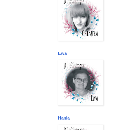
Ewa
Hania