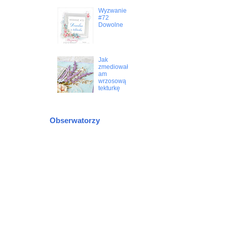
Wyzwanie
#72
Dowolne
Jak
zmediował
am
wrzosową
tekturkę
Obserwatorzy