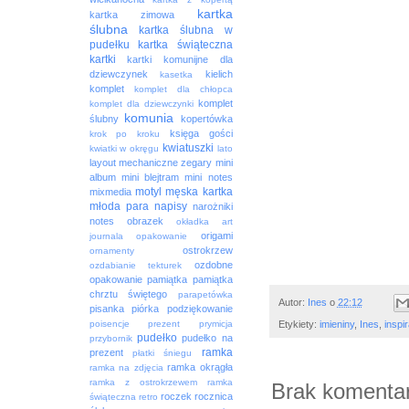
kartka
kartka zimowa
ślubna
kartka ślubna w
pudełku
kartka świąteczna
kartki
kartki komunijne dla
dziewczynek
kielich
kasetka
komplet
komplet dla chłopca
komplet
komplet dla dziewczynki
komunia
ślubny
kopertówka
księga gości
krok po kroku
kwiatuszki
kwiatki w okręgu
lato
layout
mechaniczne zegary
mini
album
mini blejtram
mini notes
motyl
męska kartka
mixmedia
młoda para
napisy
narożniki
notes
obrazek
okładka art
origami
journala
opakowanie
ostrokrzew
ornamenty
ozdobne
ozdabianie tekturek
opakowanie
pamiątka
pamiątka
chrztu świętego
parapetówka
Autor:
Ines
o
22:12
pisanka
piórka
podziękowanie
Etykiety:
imieniny
,
Ines
,
inspi
poisencje
prezent
prymicja
pudełko
pudełko na
przybornik
ramka
prezent
płatki śniegu
ramka okrągła
ramka na zdjęcia
ramka z ostrokrzewem
ramka
Brak komentar
roczek
rocznica
świąteczna
retro