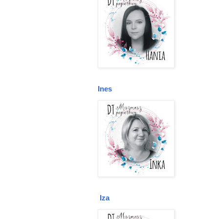
Ines
Iza