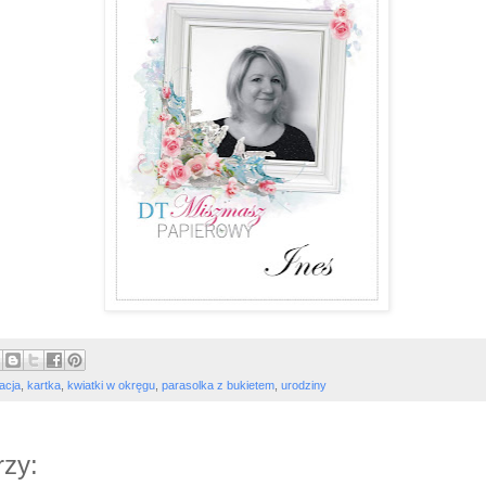
racja
,
kartka
,
kwiatki w okręgu
,
parasolka z bukietem
,
urodziny
zy: