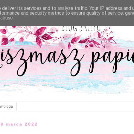
deliver its services and to analyze traffic. Your IP address and
formance and security metrics to ensure quality of service, ge
 abuse.
ów bloga
28 marca 2022