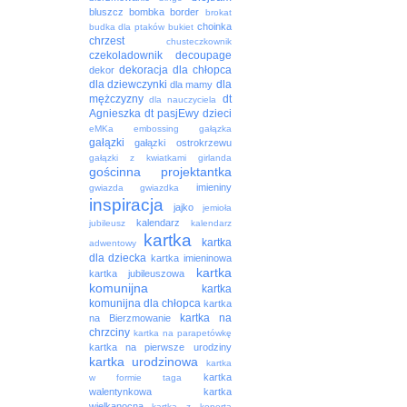
bluszcz
bombka
border
brokat
choinka
budka dla ptaków
bukiet
chrzest
chusteczkownik
czekoladownik
decoupage
dekoracja
dla chłopca
dekor
dla dziewczynki
dla
dla mamy
mężczyzny
dt
dla nauczyciela
Agnieszka
dt pasjEwy
dzieci
eMKa
embossing
gałązka
gałązki
gałązki ostrokrzewu
gałązki z kwiatkami
girlanda
gościnna projektantka
imieniny
gwiazda
gwiazdka
inspiracja
jajko
jemioła
kalendarz
jubileusz
kalendarz
kartka
kartka
adwentowy
dla dziecka
kartka imieninowa
kartka
kartka jubileuszowa
komunijna
kartka
komunijna dla chłopca
kartka
kartka na
na Bierzmowanie
chrzciny
kartka na parapetówkę
kartka na pierwsze urodziny
kartka urodzinowa
kartka
kartka
w formie taga
walentynkowa
kartka
wielkanocna
kartka z kopertą