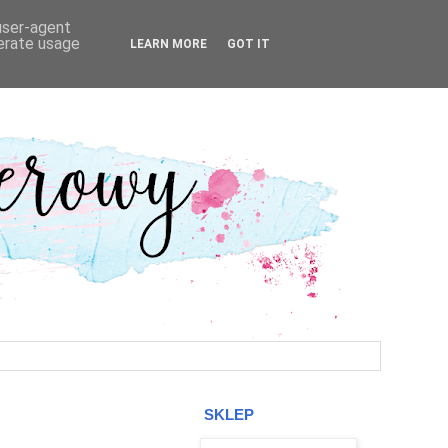
 user-agent
nerate usage
LEARN MORE
GOT IT
SKLEP