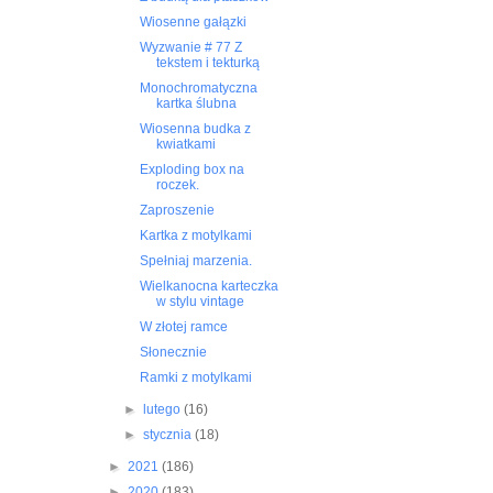
Wiosenne gałązki
Wyzwanie # 77 Z
tekstem i tekturką
Monochromatyczna
kartka ślubna
Wiosenna budka z
kwiatkami
Exploding box na
roczek.
Zaproszenie
Kartka z motylkami
Spełniaj marzenia.
Wielkanocna karteczka
w stylu vintage
W złotej ramce
Słonecznie
Ramki z motylkami
►
lutego
(16)
►
stycznia
(18)
►
2021
(186)
►
2020
(183)