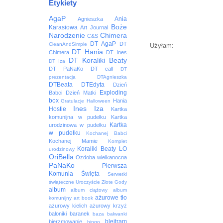
Etykiety
AgaP
Ania
Agnieszka
Boże
Karasiowa
Art Journal
Narodzenie
Chimera
C&S
DT AgaP
DT
CleanAndSimple
Użyłam:
DT Hania
Chimera
DT Ines
DT Koraliki Beaty
DT Iza
DT PaNaKo
DT call
DT
prezentacja
DTAgnieszka
DTBeata
DTEdyta
Dzień
Exploding
Babci
Dzień Matki
box
Hania
Gratulacje
Halloween
Ines
Iza
Hostie
Kartka
komunijna w pudełku
Kartka
Kartka
urodzinowa w pudełku
w pudełku
Kochanej Babci
Kochanej Mamie
Komplet
Koraliki Beaty
LO
urodzinowy
OriBella
Ozdoba wielkanocna
PaNaKo
Pierwsza
Komunia Święta
Serwetki
świąteczne
Uroczyście
Złote Gody
album
album ciążowy
album
ażurowe tło
komunijny
art book
ażurowy kielich
ażurowy krzyż
baloniki
baranek
baza
bałwanki
blejtram
bierzmowanie
bingo