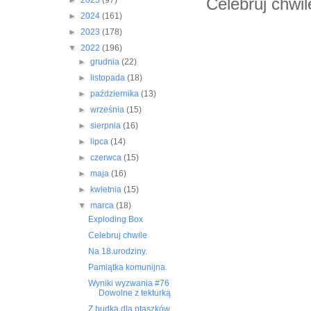
Celebruj chwil
►
2025
(97)
►
2024
(161)
►
2023
(178)
▼
2022
(196)
►
grudnia
(22)
►
listopada
(18)
►
października
(13)
►
września
(15)
►
sierpnia
(16)
►
lipca
(14)
►
czerwca
(15)
►
maja
(16)
►
kwietnia
(15)
▼
marca
(18)
Exploding Box
Celebruj chwile
Na 18.urodziny.
Pamiątka komunijna.
Wyniki wyzwania #76
Dowolne z tekturką
Z budką dla ptaszków