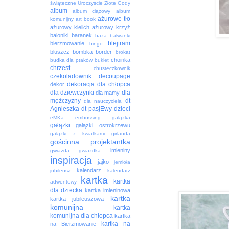
świąteczne
Uroczyście
Złote Gody
album
album ciążowy
album
ażurowe tło
komunijny
art book
ażurowy kielich
ażurowy krzyż
baloniki
baranek
baza
bałwanki
blejtram
bierzmowanie
bingo
bluszcz
bombka
border
brokat
choinka
budka dla ptaków
bukiet
chrzest
chusteczkownik
czekoladownik
decoupage
dekoracja
dla chłopca
dekor
dla dziewczynki
dla
dla mamy
mężczyzny
dt
dla nauczyciela
Agnieszka
dt pasjEwy
dzieci
eMKa
embossing
gałązka
gałązki
gałązki ostrokrzewu
gałązki z kwiatkami
girlanda
gościnna projektantka
imieniny
gwiazda
gwiazdka
inspiracja
jajko
jemioła
kalendarz
jubileusz
kalendarz
kartka
kartka
adwentowy
dla dziecka
kartka imieninowa
kartka
kartka jubileuszowa
komunijna
kartka
komunijna dla chłopca
kartka
kartka na
na Bierzmowanie