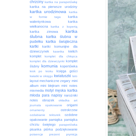
chrzciny
kartka na parapetówkę
kartka na pierwsze urodziny
kartka urodzinowa
kartka
kartka
w formie taga
walentynkowa
kartka
wielkanocna
kartka z kopertą
kartka
kartka zimowa
ślubna
kartka ślubna w
pudełku
kartka świąteczna
kartki
kartki komunijne dla
dziewczynek
kielich
kasetka
komplet
komplet dla chłopca
komplet
komplet dla dziewczynki
komunia
ślubny
kopertówka
księga gości
krok po kroku
kwiatuszki
kwiatki w okręgu
lato
layout
mechaniczne zegary
mini
album
mini blejtram
mini notes
motyl
męska kartka
mixmedia
młoda para
napisy
narożniki
notes
obrazek
okładka art
origami
journala
opakowanie
ostrokrzew
ornamenty
ozdobne
ozdabianie tekturek
opakowanie
pamiątka
pamiątka
chrztu świętego
parapetówka
pisanka
piórka
podziękowanie
poisencje
prezent
prymicja