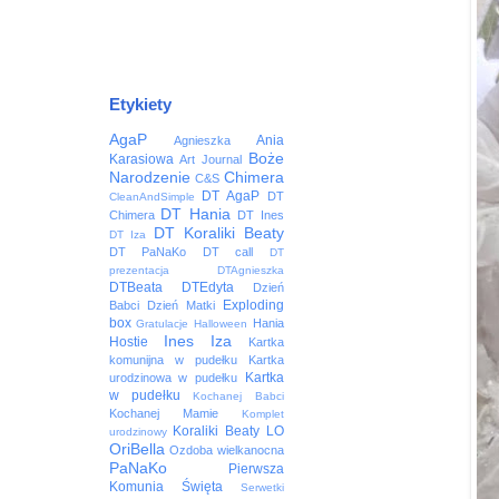
Etykiety
AgaP
Ania
Agnieszka
Boże
Karasiowa
Art Journal
Narodzenie
Chimera
C&S
DT AgaP
DT
CleanAndSimple
DT Hania
Chimera
DT Ines
DT Koraliki Beaty
DT Iza
DT PaNaKo
DT call
DT
prezentacja
DTAgnieszka
DTBeata
DTEdyta
Dzień
Exploding
Babci
Dzień Matki
box
Hania
Gratulacje
Halloween
Ines
Iza
Hostie
Kartka
komunijna w pudełku
Kartka
Kartka
urodzinowa w pudełku
w pudełku
Kochanej Babci
Kochanej Mamie
Komplet
Koraliki Beaty
LO
urodzinowy
OriBella
Ozdoba wielkanocna
PaNaKo
Pierwsza
Komunia Święta
Serwetki