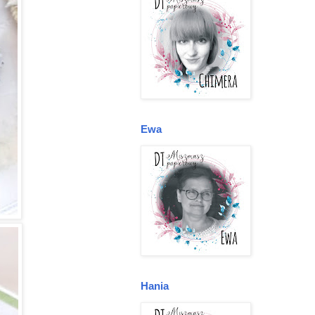
Ewa
Hania