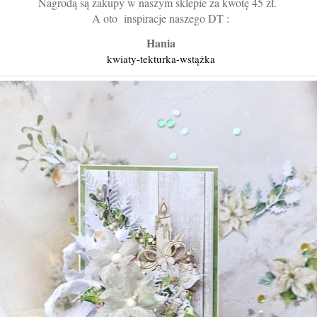
Nagrodą są zakupy w naszym sklepie za kwotę 45 zł.
A oto inspiracje naszego DT :
Hania
kwiaty-tekturka-wstążka