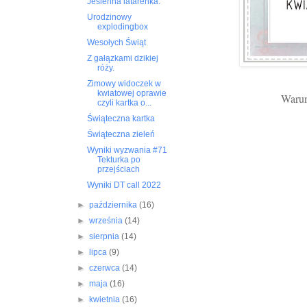
Jesienna latarenka.
Urodzinowy
explodingbox
Wesołych Świąt
Z gałązkami dzikiej
róży.
Zimowy widoczek w
kwiatowej oprawie
Warun
czyli kartka o...
Świąteczna kartka
Świąteczna zieleń
Wyniki wyzwania #71
Tekturka po
przejściach
Wyniki DT call 2022
►
października
(16)
►
września
(14)
►
sierpnia
(14)
►
lipca
(9)
►
czerwca
(14)
►
maja
(16)
►
kwietnia
(16)