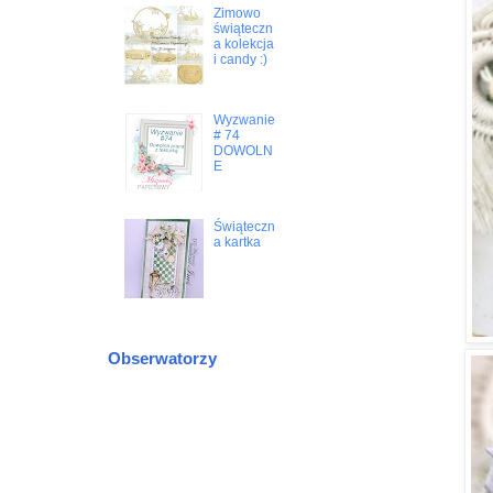
Zimowo
świąteczn
a kolekcja
i candy :)
Wyzwanie
# 74
DOWOLN
E
Świąteczn
a kartka
Obserwatorzy