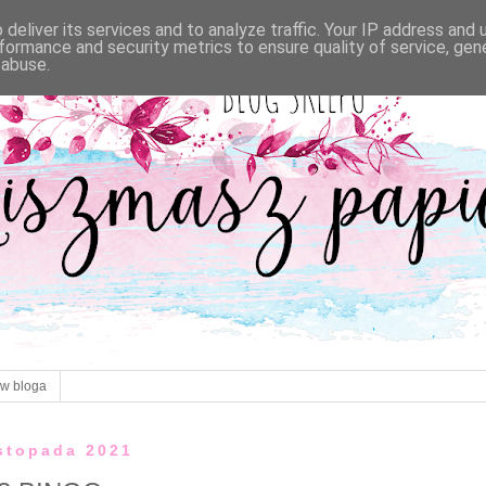
deliver its services and to analyze traffic. Your IP address and
formance and security metrics to ensure quality of service, ge
 abuse.
ów bloga
istopada 2021