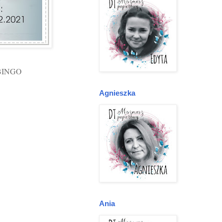
z BINGO
Agnieszka
,
Ania