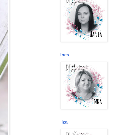
Ines
Iza