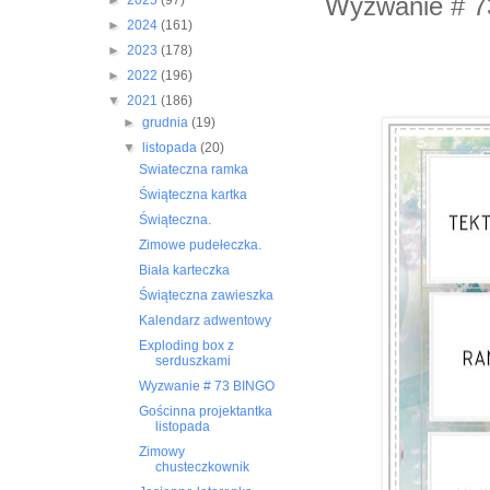
Wyzwanie # 
►
2025
(97)
►
2024
(161)
►
2023
(178)
►
2022
(196)
▼
2021
(186)
►
grudnia
(19)
▼
listopada
(20)
Swiateczna ramka
Świąteczna kartka
Świąteczna.
Zimowe pudełeczka.
Biała karteczka
Świąteczna zawieszka
Kalendarz adwentowy
Exploding box z
serduszkami
Wyzwanie # 73 BINGO
Gościnna projektantka
listopada
Zimowy
chusteczkownik