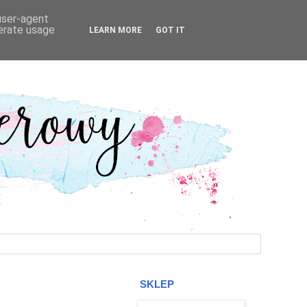
 user-agent
nerate usage
LEARN MORE
GOT IT
SKLEP