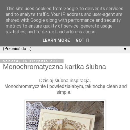
This site uses cookies from Google to deliver its services
and to analyze traffic. Your IP address and user-agent are
shared with Google along with performance and security
metrics to ensure quality of service, generate usage
statistics, and to detect and address abuse.
LEARN MORE
GOT IT
▼
sobota, 14 sierpnia 2021
Monochromatyczna kartka ślubna
Dzisiaj ślubna inspiracja.
Monochromatycznie i powiedziałabym, tak trochę clean and
simple.