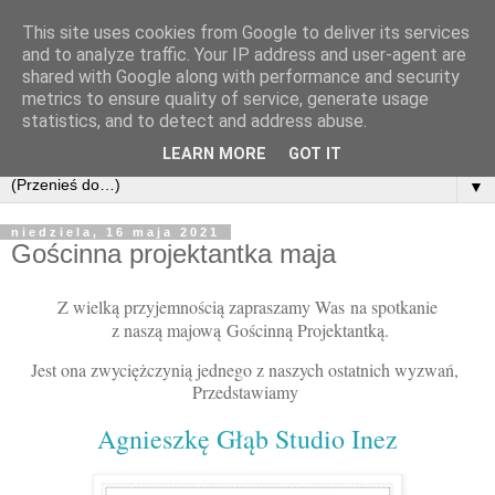
This site uses cookies from Google to deliver its services
and to analyze traffic. Your IP address and user-agent are
shared with Google along with performance and security
metrics to ensure quality of service, generate usage
statistics, and to detect and address abuse.
LEARN MORE
GOT IT
▼
niedziela, 16 maja 2021
Gościnna projektantka maja
Z wielką przyjemnością zapraszamy Was
na spotkanie
z naszą majową
Gościnną Projektantką.
Jest ona zwyciężczynią jednego z naszych ostatnich wyzwań,
Przedstawiamy
Agnieszkę Głąb Studio Inez