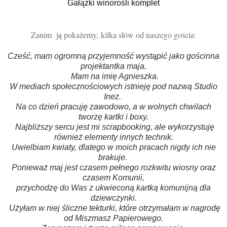
Gałązki winorośli komplet
Zanim ją pokażemy,
k
ilka słów od naszego gościa:
Cześć, mam ogromną przyjemność wystąpić jako gościnna
projektantka maja.
Mam na imię Agnieszka.
W mediach społecznościowych istnieję pod nazwą Studio
Inez.
Na co dzień pracuję zawodowo, a w wolnych chwilach
tworzę kartki i boxy.
Najbliższy sercu jest mi scrapbooking, ale wykorzystuję
również elementy innych technik.
Uwielbiam kwiaty, dlatego w moich pracach nigdy ich nie
brakuje.
Ponieważ maj jest czasem pełnego rozkwitu wiosny oraz
czasem Komunii,
przychodzę do Was z ukwieconą kartką komunijną dla
dziewczynki.
Użyłam w niej śliczne tekturki, które otrzymałam w nagrodę
od Miszmasz Papierowego.