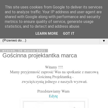
This site uses cookies from Google to deliver its services
and to analyze traffic. Your IP address and user-agent are
shared with Google along with performance and security
metrics to ensure quality of service, generate usage
statistics, and to detect and address abuse.
LEARN MORE
GOT IT
▼
wtorek, 16 marca 2021
Gościnna projektantka marca
Witamy !!!!
Mamy przyjemność zaprosić Was na spotkanie z marcową
Gościnną Projektantką -
zwyciężczynią jednego z naszych wyzwań.
Przedstawiamy Wam
Edytę