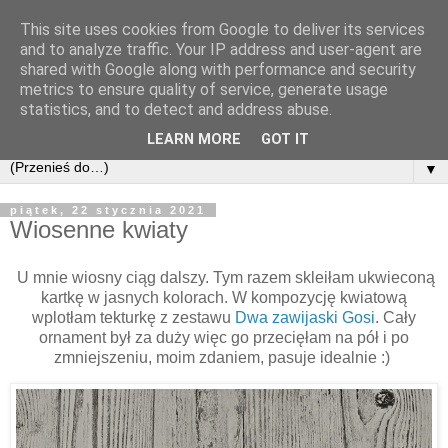
This site uses cookies from Google to deliver its services
and to analyze traffic. Your IP address and user-agent are
shared with Google along with performance and security
metrics to ensure quality of service, generate usage
statistics, and to detect and address abuse.
LEARN MORE
GOT IT
▼
piątek, 22 stycznia 2021
Wiosenne kwiaty
U mnie wiosny ciąg dalszy. Tym razem skleiłam ukwieconą
kartkę w jasnych kolorach. W kompozycję kwiatową
wplotłam tekturkę z zestawu
Dwa zawijaski Gosi
. Cały
ornament był za duży więc go przecięłam na pół i po
zmniejszeniu, moim zdaniem, pasuje idealnie :)