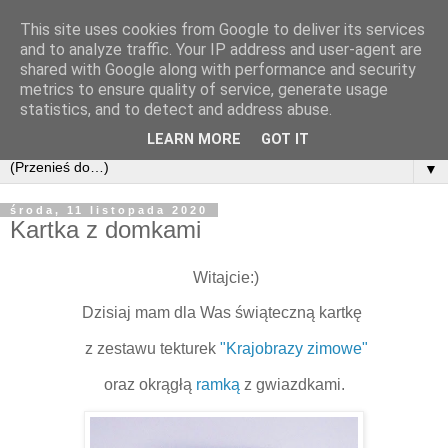
This site uses cookies from Google to deliver its services
and to analyze traffic. Your IP address and user-agent are
shared with Google along with performance and security
metrics to ensure quality of service, generate usage
statistics, and to detect and address abuse.
LEARN MORE
GOT IT
▼
środa, 11 listopada 2020
Kartka z domkami
Witajcie:)
Dzisiaj mam dla Was świąteczną kartkę
z zestawu tekturek
"Krajobrazy zimowe"
oraz okrągłą
ramką
z gwiazdkami.