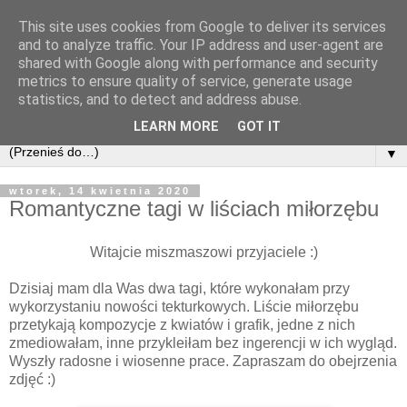
This site uses cookies from Google to deliver its services
and to analyze traffic. Your IP address and user-agent are
shared with Google along with performance and security
metrics to ensure quality of service, generate usage
statistics, and to detect and address abuse.
LEARN MORE
GOT IT
▼
wtorek, 14 kwietnia 2020
Romantyczne tagi w liściach miłorzębu
Witajcie miszmaszowi przyjaciele :)
Dzisiaj mam dla Was dwa tagi, które wykonałam przy
wykorzystaniu nowości tekturkowych. Liście miłorzębu
przetykają kompozycje z kwiatów i grafik, jedne z nich
zmediowałam, inne przykleiłam bez ingerencji w ich wygląd.
Wyszły radosne i wiosenne prace. Zapraszam do obejrzenia
zdjęć :)