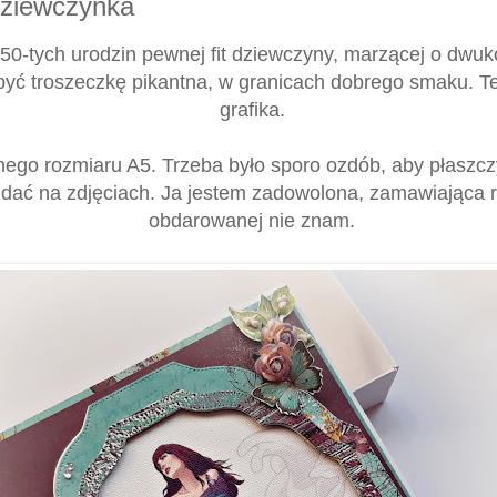
dziewczynka
i 50-tych urodzin pewnej fit dziewczyny, marzącej o dw
być troszeczkę pikantna, w granicach dobrego smaku. Te
grafika.
znego rozmiaru A5. Trzeba było sporo ozdób, aby płaszcz
idać na zdjęciach. Ja jestem zadowolona, zamawiająca 
obdarowanej nie znam.