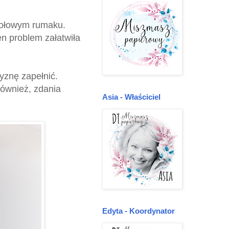
ukołowym rumaku.
n problem załatwiła
yznę zapełnić.
również, zdania
Asia - Właściciel
Edyta - Koordynator