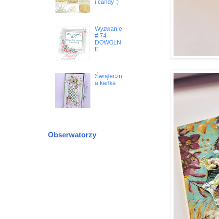
i candy :)
Wyzwanie
# 74
DOWOLN
E
Świąteczn
a kartka
Obserwatorzy