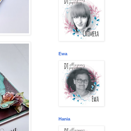
Ewa
Hania