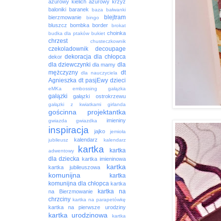
ażurowy kielich
ażurowy krzyż
baloniki
baranek
baza
bałwanki
blejtram
bierzmowanie
bingo
bluszcz
bombka
border
brokat
choinka
budka dla ptaków
bukiet
chrzest
chusteczkownik
czekoladownik
decoupage
dekoracja
dla chłopca
dekor
dla dziewczynki
dla
dla mamy
mężczyzny
dt
dla nauczyciela
Agnieszka
dt pasjEwy
dzieci
eMKa
embossing
gałązka
gałązki
gałązki ostrokrzewu
gałązki z kwiatkami
girlanda
gościnna projektantka
imieniny
gwiazda
gwiazdka
inspiracja
jajko
jemioła
kalendarz
jubileusz
kalendarz
kartka
kartka
adwentowy
dla dziecka
kartka imieninowa
kartka
kartka jubileuszowa
komunijna
kartka
komunijna dla chłopca
kartka
kartka na
na Bierzmowanie
chrzciny
kartka na parapetówkę
kartka na pierwsze urodziny
kartka urodzinowa
kartka