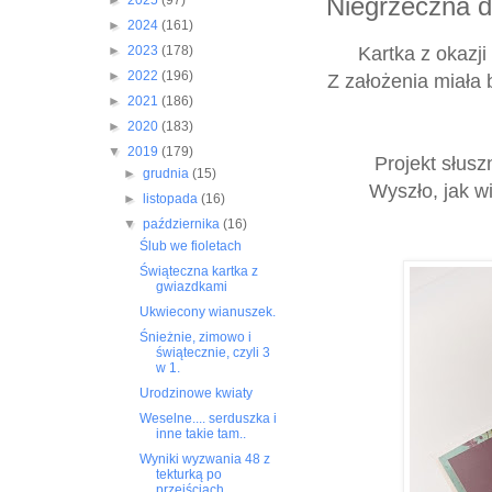
Niegrzeczna 
►
2025
(97)
►
2024
(161)
Kartka z okazj
►
2023
(178)
►
2022
(196)
Z założenia miała 
►
2021
(186)
►
2020
(183)
▼
2019
(179)
Projekt słus
►
grudnia
(15)
Wyszło, jak w
►
listopada
(16)
▼
października
(16)
Ślub we fioletach
Świąteczna kartka z
gwiazdkami
Ukwiecony wianuszek.
Śnieżnie, zimowo i
świątecznie, czyli 3
w 1.
Urodzinowe kwiaty
Weselne.... serduszka i
inne takie tam..
Wyniki wyzwania 48 z
tekturką po
przejściach