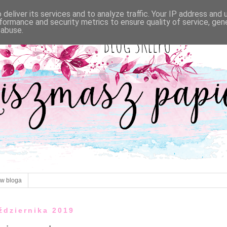
deliver its services and to analyze traffic. Your IP address and
formance and security metrics to ensure quality of service, ge
 abuse.
ów bloga
aździernika 2019