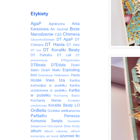
Etykiety
AgaP
Ania
Agnieszka
Boże
Karasiowa
Art Journal
Narodzenie
Chimera
C&S
DT AgaP
DT
CleanAndSimple
DT Hania
Chimera
DT Ines
DT Koraliki Beaty
DT Iza
DT PaNaKo
DT call
DT
prezentacja
DTAgnieszka
DTBeata
DTEdyta
Dzień
Exploding
Babci
Dzień Matki
box
Hania
Gratulacje
Halloween
Ines
Iza
Hostie
Kartka
komunijna w pudełku
Kartka
Kartka
urodzinowa w pudełku
w pudełku
Kochanej Babci
Kochanej Mamie
Komplet
Koraliki Beaty
LO
urodzinowy
OriBella
Ozdoba wielkanocna
PaNaKo
Pierwsza
Komunia Święta
Serwetki
świąteczne
Uroczyście
Złote Gody
album
album ciążowy
album
ażurowe tło
komunijny
art book