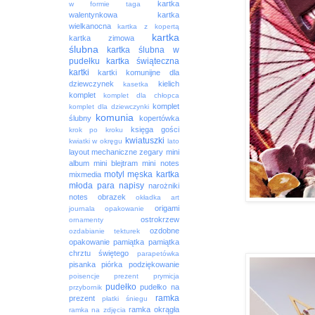
kartka
w formie taga
walentynkowa
kartka
wielkanocna
kartka z kopertą
kartka
kartka zimowa
ślubna
kartka ślubna w
pudełku
kartka świąteczna
kartki
kartki komunijne dla
dziewczynek
kielich
kasetka
komplet
komplet dla chłopca
komplet
komplet dla dziewczynki
komunia
ślubny
kopertówka
księga gości
krok po kroku
kwiatuszki
kwiatki w okręgu
lato
layout
mechaniczne zegary
mini
album
mini blejtram
mini notes
motyl
męska kartka
mixmedia
młoda para
napisy
narożniki
notes
obrazek
okładka art
origami
journala
opakowanie
ostrokrzew
ornamenty
ozdobne
ozdabianie tekturek
opakowanie
pamiątka
pamiątka
chrztu świętego
parapetówka
pisanka
piórka
podziękowanie
poisencje
prezent
prymicja
pudełko
pudełko na
przybornik
ramka
prezent
płatki śniegu
ramka okrągła
ramka na zdjęcia