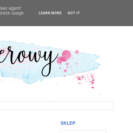
 user-agent
nerate usage
LEARN MORE
GOT IT
SKLEP