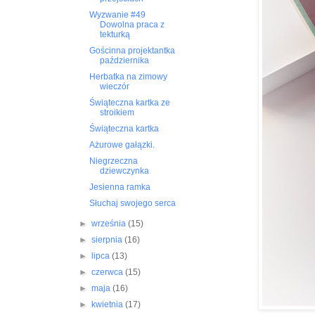
Wyzwanie #49
Dowolna praca z
tekturką
Gościnna projektantka
października
Herbatka na zimowy
wieczór
Świąteczna kartka ze
stroikiem
Świąteczna kartka
Ażurowe gałązki.
Niegrzeczna
dziewczynka
Jesienna ramka
Słuchaj swojego serca
►
września
(15)
►
sierpnia
(16)
►
lipca
(13)
►
czerwca
(15)
►
maja
(16)
►
kwietnia
(17)