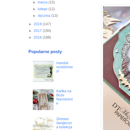
►
marca
(15)
►
lutego
(12)
►
stycznia
(13)
►
2018
(147)
►
2017
(194)
►
2016
(188)
Popularne posty
mandat
urodzinow
y!
Kartka na
Boże
Narodzeni
e
Zimowo
świąteczn
a kolekcja