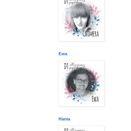
Ewa
Hania