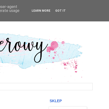
 user-agent
nerate usage
LEARN MORE
GOT IT
SKLEP