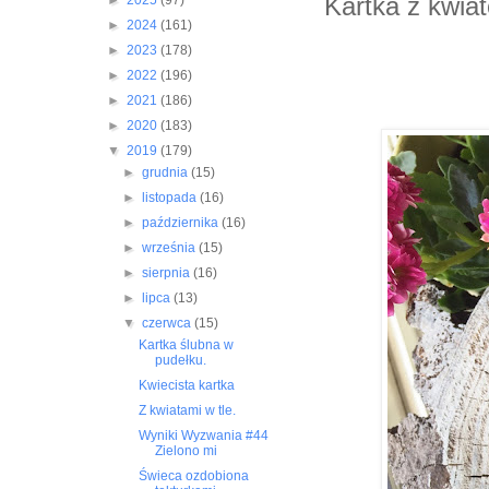
Kartka z kwia
►
2025
(97)
►
2024
(161)
►
2023
(178)
►
2022
(196)
►
2021
(186)
►
2020
(183)
▼
2019
(179)
►
grudnia
(15)
►
listopada
(16)
►
października
(16)
►
września
(15)
►
sierpnia
(16)
►
lipca
(13)
▼
czerwca
(15)
Kartka ślubna w
pudełku.
Kwiecista kartka
Z kwiatami w tle.
Wyniki Wyzwania #44
Zielono mi
Świeca ozdobiona