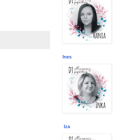
Ines
Iza