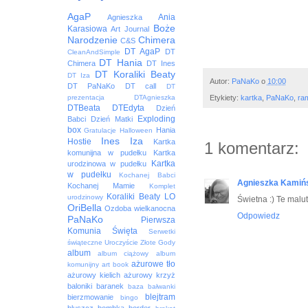
AgaP
Ania
Agnieszka
Boże
Karasiowa
Art Journal
Narodzenie
Chimera
C&S
DT AgaP
DT
CleanAndSimple
DT Hania
Chimera
DT Ines
DT Koraliki Beaty
DT Iza
Autor:
PaNaKo
o
10:00
DT PaNaKo
DT call
DT
Etykiety:
kartka
,
PaNaKo
,
ra
prezentacja
DTAgnieszka
DTBeata
DTEdyta
Dzień
Exploding
Babci
Dzień Matki
box
Hania
Gratulacje
Halloween
Ines
Iza
Hostie
Kartka
1 komentarz:
komunijna w pudełku
Kartka
Kartka
urodzinowa w pudełku
w pudełku
Kochanej Babci
Agnieszka Kamiń
Kochanej Mamie
Komplet
Koraliki Beaty
LO
urodzinowy
Świetna :) Te malu
OriBella
Ozdoba wielkanocna
Odpowiedz
PaNaKo
Pierwsza
Komunia Święta
Serwetki
świąteczne
Uroczyście
Złote Gody
album
album ciążowy
album
ażurowe tło
komunijny
art book
ażurowy kielich
ażurowy krzyż
baloniki
baranek
baza
bałwanki
blejtram
bierzmowanie
bingo