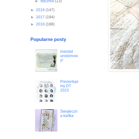
►
stycznia
(13)
►
2018
(147)
►
2017
(194)
►
2016
(188)
Popularne posty
mandat
urodzinow
y!
Prezentuje
my DT
2023
Świąteczn
a kartka