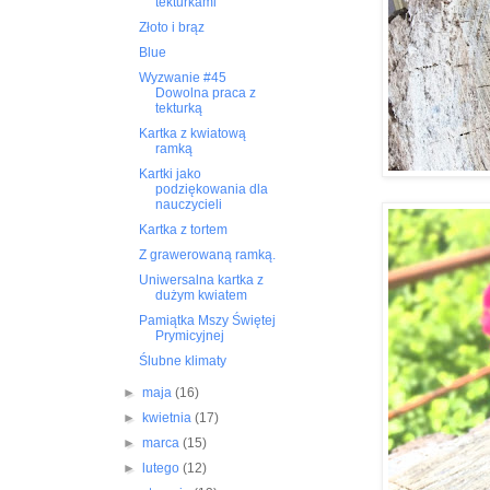
tekturkami
Złoto i brąz
Blue
Wyzwanie #45
Dowolna praca z
tekturką
Kartka z kwiatową
ramką
Kartki jako
podziękowania dla
nauczycieli
Kartka z tortem
Z grawerowaną ramką.
Uniwersalna kartka z
dużym kwiatem
Pamiątka Mszy Świętej
Prymicyjnej
Ślubne klimaty
►
maja
(16)
►
kwietnia
(17)
►
marca
(15)
►
lutego
(12)