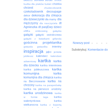
bluszcz
bombka
border
brokat
choinka
budka dla ptaków
bukiet
chrzest
chusteczkownik
czekoladownik
decoupage
dekoracja
dla chłopca
dekor
dla dziewczynki
dla
dla mamy
mężczyzny
dt
dla nauczyciela
Agnieszka
dt pasjEwy
dzieci
eMKa
embossing
gałązka
gałązki
gałązki ostrokrzewu
gałązki z kwiatkami
girlanda
gościnna projektantka
Nowszy post
imieniny
gwiazda
gwiazdka
Subskrybuj:
Komentarze do 
inspiracja
jajko
jemioła
kalendarz
jubileusz
kalendarz
kartka
kartka
adwentowy
dla dziecka
kartka imieninowa
kartka
kartka jubileuszowa
komunijna
kartka
komunijna dla chłopca
kartka
kartka na
na Bierzmowanie
chrzciny
kartka na parapetówkę
kartka na pierwsze urodziny
kartka urodzinowa
kartka
kartka
w formie taga
walentynkowa
kartka
wielkanocna
kartka z kopertą