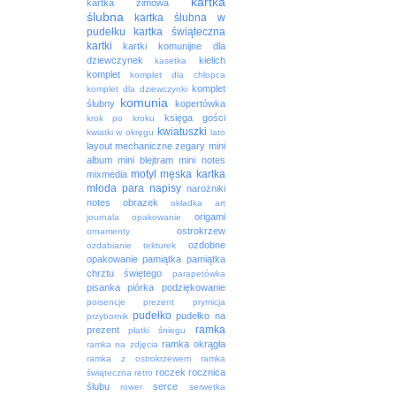
kartka
kartka zimowa
ślubna
kartka ślubna w
pudełku
kartka świąteczna
kartki
kartki komunijne dla
dziewczynek
kielich
kasetka
komplet
komplet dla chłopca
komplet
komplet dla dziewczynki
komunia
ślubny
kopertówka
księga gości
krok po kroku
kwiatuszki
kwiatki w okręgu
lato
layout
mechaniczne zegary
mini
album
mini blejtram
mini notes
motyl
męska kartka
mixmedia
młoda para
napisy
narożniki
notes
obrazek
okładka art
origami
journala
opakowanie
ostrokrzew
ornamenty
ozdobne
ozdabianie tekturek
opakowanie
pamiątka
pamiątka
chrztu świętego
parapetówka
pisanka
piórka
podziękowanie
poisencje
prezent
prymicja
pudełko
pudełko na
przybornik
ramka
prezent
płatki śniegu
ramka okrągła
ramka na zdjęcia
ramka z ostrokrzewem
ramka
roczek
rocznica
świąteczna
retro
ślubu
serce
rower
serwetka