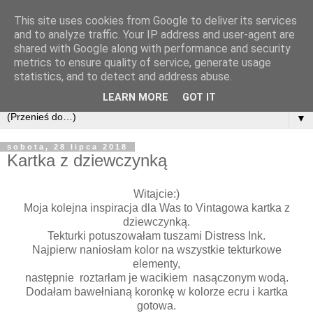
This site uses cookies from Google to deliver its services
and to analyze traffic. Your IP address and user-agent are
shared with Google along with performance and security
metrics to ensure quality of service, generate usage
statistics, and to detect and address abuse.
LEARN MORE
GOT IT
▼
sobota, 28 lipca 2018
Kartka z dziewczynką
Witajcie:)
Moja kolejna inspiracja dla Was to Vintagowa kartka z
dziewczynką.
Tekturki potuszowałam tuszami Distress Ink.
Najpierw naniosłam kolor na wszystkie tekturkowe
elementy,
następnie roztarłam je wacikiem nasączonym wodą.
Dodałam bawełnianą koronkę w kolorze ecru i kartka
gotowa.